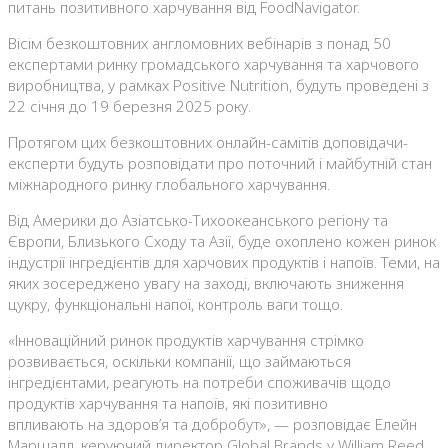
питань позитивного харчування від FoodNavigator.
Вісім безкоштовних англомовних вебінарів з понад 50
експертами ринку громадського харчування та харчового
виробництва, у рамках Positive Nutrition, будуть проведені з
22 січня до 19 березня 2025 року.
Протягом цих безкоштовних онлайн-самітів доповідачи-
експерти будуть розповідати про поточний і майбутній стан
міжнародного ринку глобального харчування.
Від Америки до Азіатсько-Тихоокеанського регіону та
Європи, Близького Сходу та Азії, буде охоплено кожен ринок
індустрії інгредієнтів для харчових продуктів і напоїв. Теми, на
яких зосереджено увагу на заході, включають зниження
цукру, функціональні напої, контроль ваги тощо.
«Інноваційний ринок продуктів харчування стрімко
розвивається, оскільки компанії, що займаються
інгредієнтами, реагують на потреби споживачів щодо
продуктів харчування та напоїв, які позитивно
впливають на здоров’я та добробут», — розповідає Елейн
Маршалл, керуючий директор Global Brands у William Reed.