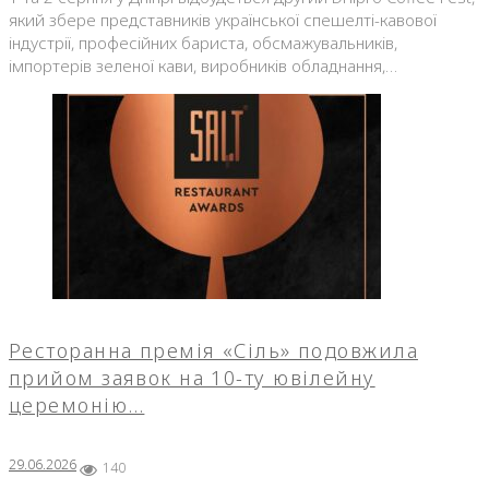
який збере представників української спешелті-кавової
індустрії, професійних бариста, обсмажувальників,
імпортерів зеленої кави, виробників обладнання,…
Ресторанна премія «Сіль» подовжила
прийом заявок на 10-ту ювілейну
церемонію…
29.06.2026
140