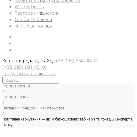
Кухні світу / Найкращі рецепти
Wine & Drinks
Ресторан «під-ключ»
Особи / Обличчя
Книжкова полиця
Facebook
Instargam
Telegram
Контакти редакції сайту
(+38 095) 858-08-53
(+38 093) 901-43-46
info@horeca-ukraine.com
Искать:
HoReCa-Україна
/
HoReCa-Новини
/
Виставки / Конкурси / Майстер-класи
/
Позитивне харчування — вісім безкоштовних вебінарів та понад 50 експертів
ринку