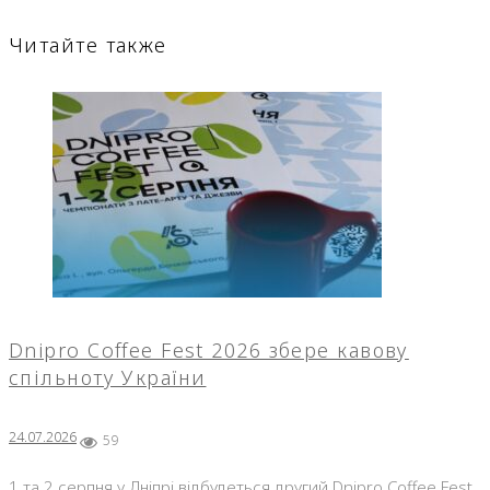
1
2
3
4
5
Читайте также
Dnipro Coffee Fest 2026 збере кавову
спільноту України
24.07.2026
59
1 та 2 серпня у Дніпрі відбудеться другий Dnipro Coffee Fest,