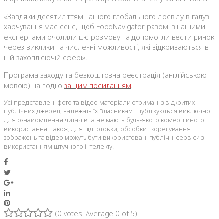
«Завдяки десятиліттям нашого глобального досвіду в галузі
харчування має сенс, щоб FoodNavigator разом із нашими
експертами очолили цю розмову та допомогли вести ринок
через виклики та численні можливості, які відкриваються в
цій захоплюючій сфері».
Програма заходу та безкоштовна реєстрація (англійською
мовою) на подію
за цим посиланням
.
Усі представлені фото та відео матеріали отримані з відкритих
публічних джерел, належать їх Власникам і публікуються виключно
для ознайомлення читачів та не мають будь-якого комерційного
використання. Також, для підготовки, обробки і корегування
зображень та відео можуть бути використовані публічні сервіси з
використанням штучного інтелекту.
Facebook
Twitter
Google+
LinkedIn
Pinterest
(
0 votes
. Average
0
of 5)