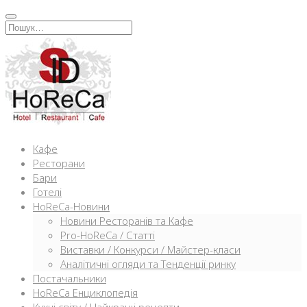
Перейти
к
Искать:
содержимому
Кафе
Ресторани
Бари
Готелі
HoReCa-Новини
Новини Ресторанів та Кафе
Pro-HoReCa / Статті
Виставки / Конкурси / Майстер-класи
Аналітичні огляди та Тенденції ринку
Постачальники
HoReCa Енциклопедія