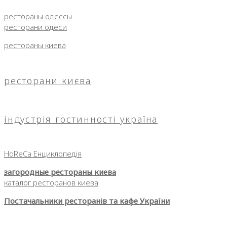
рестораны одессы
ресторани одеси
рестораны киева
ресторани києва
індустрія гостинності україна
HoReCa Енциклопедія
загородные рестораны киева
каталог ресторанов киева
Постачальники ресторанів та кафе України