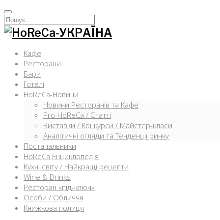
Перейти
к
Искать:
содержимому
Кафе
Ресторани
Бари
Готелі
HoReCa-Новини
Новини Ресторанів та Кафе
Pro-HoReCa / Статті
Виставки / Конкурси / Майстер-класи
Аналітичні огляди та Тенденції ринку
Постачальники
HoReCa Енциклопедія
Кухні світу / Найкращі рецепти
Wine & Drinks
Ресторан «під-ключ»
Особи / Обличчя
Книжкова полиця