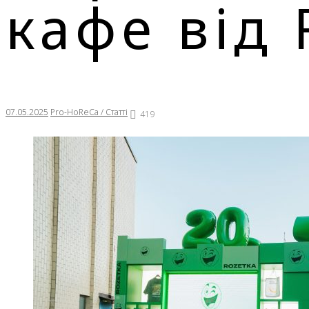
кафе від
07.05.2025
Pro-HoReCa / Статті
419