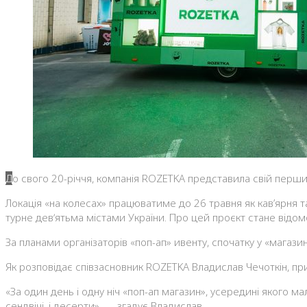
До свого 20-річчя, компанія ROZETKA представила свій перши
Локація «на колесах» працюватиме до 26 травня як кав’ярня 
турне девʼятьма містами України. Про цей проєкт стане відом
За планами організаторів «поп-ап» ивенту, спочатку у «магаз
Як розповідає співзасновник ROZETKA Владислав Чечоткін, прич
«За один день і одну ніч «поп-ап магазин», усередині якого ма
сендвічі, і десерти», — згадує Владислав.