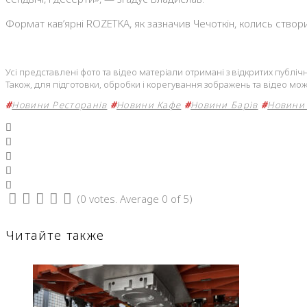
Формат кав’ярні ROZETKA, як зазначив Чечоткін, колись створи
Усі представлені фото та відео матеріали отримані з відкритих публ
Також, для підготовки, обробки і корегування зображень та відео мож
#
Новини Ресторанів
#
Новини Кафе
#
Новини Барів
#
Новини 
Facebook
Twitter
Google+
LinkedIn
Pinterest
(
0 votes
. Average
0
of 5)
1
2
3
4
5
Читайте также