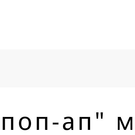
поп-ап" м