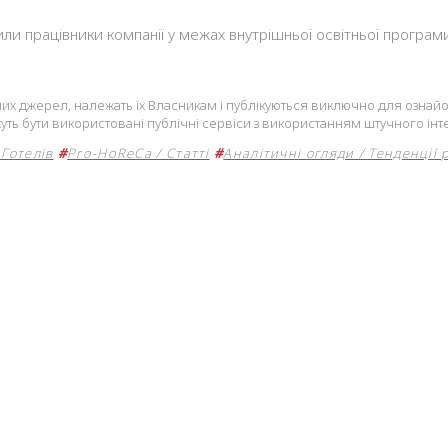
ли працівники компанії у межах внутрішньої освітньої програми
ічних джерел, належать їх Власникам і публікуються виключно для озна
уть бути використовані публічні сервіси з використанням штучного інте
Готелів
#
Pro-HoReCa / Статті
#
Аналітичні огляди / Тенденції 