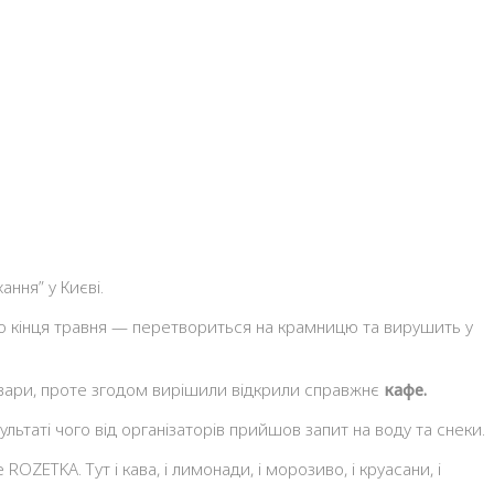
ання” у Києві.
 до кінця травня — перетвориться на крамницю та вирушить у
 товари, проте згодом вирішили відкрили справжнє
кафе.
льтаті чого від організаторів прийшов запит на воду та снеки.
OZETKA. Тут і кава, і лимонади, і морозиво, і круасани, і