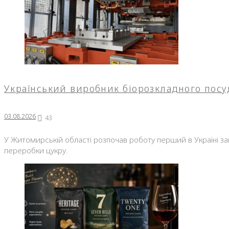
Український виробник біорозкладного посу
03.08.2026
43
У Житомирській області розпочав роботу перший в Україні за
переробки цукру.