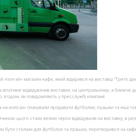
й «поп-ап» магазин-кафе, який відкрився на виставці
“Третє дих
та вітатиме відвідувачив виставки, на центральному, а ближче
о згодом, як повідомляють у пресслужбі компанії.
ині на колісах» планували продавати футболки, іграшки та інші
иною цього стали великі черги відвідувачів на виставку, в резу
ли бути стелажі для футболок та іграшок, перетворився на кафе R