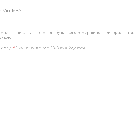
 Mini MBA.
йомлення читачів та не мають будь-якого комерційного використання.
лекту.
ринку
#
Постачальники HoReCa Україна