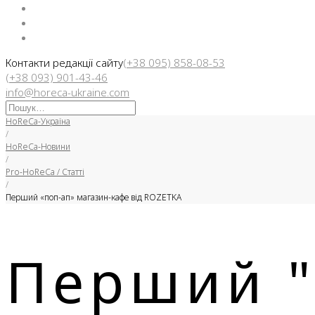
Facebook
Instargam
Telegram
Контакти редакції сайту
(+38 095) 858-08-53
(+38 093) 901-43-46
info@horeca-ukraine.com
Искать:
HoReCa-Україна
/
HoReCa-Новини
/
Pro-HoReCa / Статті
/
Перший «поп-ап» магазин-кафе від ROZETKA
Перший "