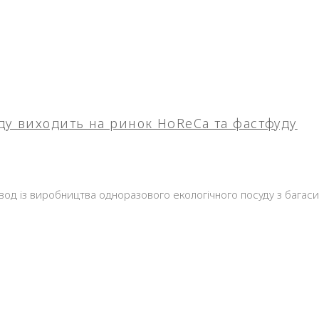
ду виходить на ринок HoReCa та фастфуду
вод із виробництва одноразового екологічного посуду з багас