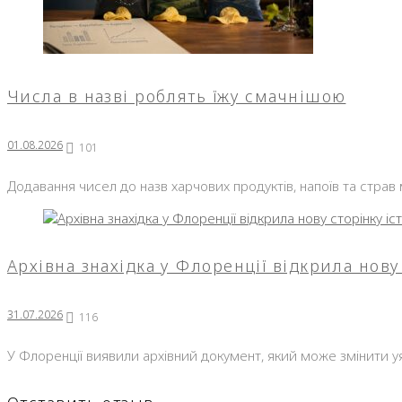
Числа в назві роблять їжу смачнішою
01.08.2026
101
Додавання чисел до назв харчових продуктів, напоїв та страв
Архівна знахідка у Флоренції відкрила нову 
31.07.2026
116
У Флоренції виявили архівний документ, який може змінити уя