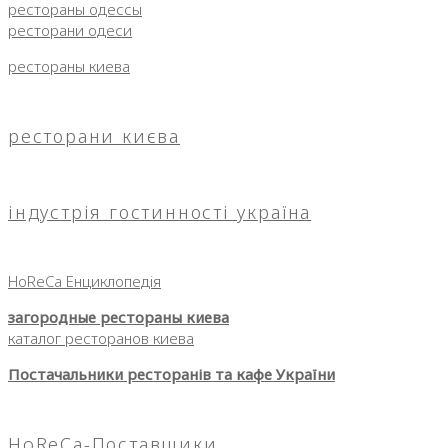
рестораны одессы
ресторани одеси
рестораны киева
ресторани києва
індустрія гостинності україна
HoReCa Енциклопедія
загородные рестораны киева
каталог ресторанов киева
Постачальники ресторанів та кафе України
HoReCa-Поставщики