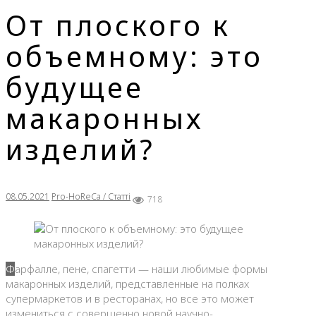
От плоского к
объемному: это
будущее
макаронных
изделий?
08.05.2021
Pro-HoReCa / Статті
718
Фарфалле, пене, спагетти — наши любимые формы
макаронных изделий, представленные на полках
супермаркетов и в ресторанах, но все это может
измениться с совершенно новой научно-