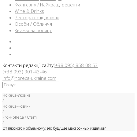
Кухні світу / Найкращі рецепти
Wine & Drinks
Ресторан «під-ключ»
Особи / Обличчя
Книжкова полиця
Facebook
Instargam
Telegram
Контакти редакції сайту
(+38 095) 858-08-53
(+38 093) 901-43-46
info@horeca-ukraine.com
Искать:
HoReCa-Україна
/
HoReCa-Новини
/
Pro-HoReCa / Статті
/
От плоского к объемному: это будущее макаронных изделий?