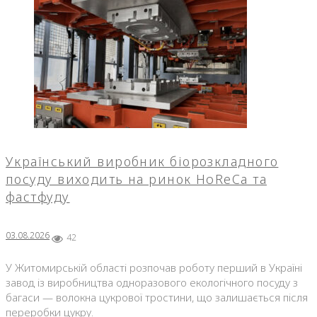
Український виробник біорозкладного
посуду виходить на ринок HoReCa та
фастфуду
03.08.2026
42
У Житомирській області розпочав роботу перший в Україні
завод із виробництва одноразового екологічного посуду з
багаси — волокна цукрової тростини, що залишається після
переробки цукру.