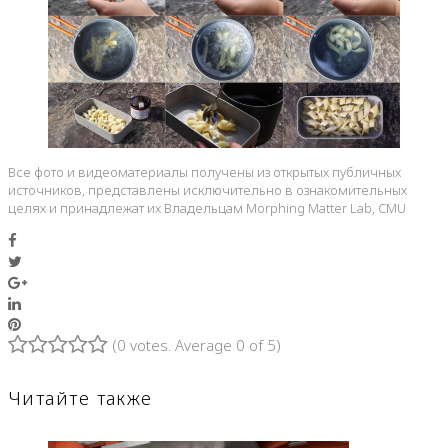
Все фото и видеоматериалы получены из открытых публичных
источников, представлены исключительно в ознакомительных
целях и принадлежат их Владельцам Morphing Matter Lab, CMU
Facebook
Twitter
Google+
LinkedIn
Pinterest
(
0 votes
. Average
0
of 5)
1
2
3
4
5
Читайте также