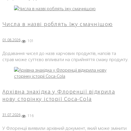
Числа в назві роблять їжу смачнішою
01.08.2026
101
Додавання чисел до назв харчових продуктів, напоїв та
страв може суттєво впливати на сприйняття смаку продукту.
Архівна знахідка у Флоренції відкрила
нову сторінку історії Coca-Cola
31.07.2026
116
У Флоренції виявили архівний документ, який може змінити