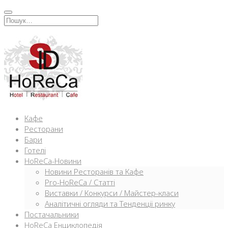
Перейти
к
Искать:
содержимому
Кафе
Ресторани
Бари
Готелі
HoReCa-Новини
Новини Ресторанів та Кафе
Pro-HoReCa / Статті
Виставки / Конкурси / Майстер-класи
Аналітичні огляди та Тенденції ринку
Постачальники
HoReCa Енциклопедія