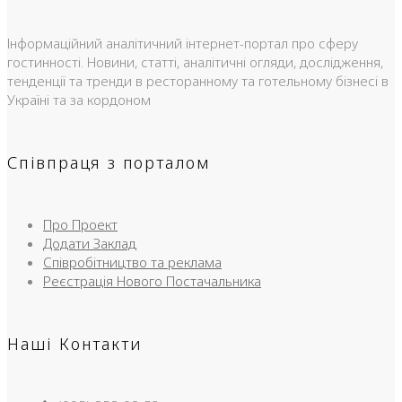
Інформаційний аналітичний інтернет-портал про сферу
гостинності. Новини, статті, аналітичні огляди, дослідження,
тенденції та тренди в ресторанному та готельному бізнесі в
Україні та за кордоном
Співпраця з порталом
Про Проект
Додати Заклад
Співробітництво та реклама
Реєстрація Нового Постачальника
Наші Контакти