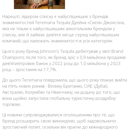
Нарешті, лідером списку є найуспішніших з брендів
знаменитостей Teremana Tequila Дуейна «Скелі» Джонсона,
яка не тільки є найуспішнішим алкогольним брендом у
списку, але й займає дев’яте місце серед найуспішніших
компаній, що належать знаменитості в усіх категоріях.
Цього року бренд Johnson’s Tequila дебютував у звіті Brand
Champions після того, як бренд зріс з 0,9 мільйона продажів
дев’ятилітрових банок у 2022 році до 1,0 мільйона у 2023
році – зростання на 17,7%.
До цього Teremana повідомила, що цього року планує вийти
на п’ять нових ринків : Велику Британію, ОАЕ (Дубаї),
Австралію, Колумбію та Німеччину, на додачу до того, що
вона щойно запустила глобальну туристичну роздрібну
торгівлю .
Ці новини супроводжувалися оголошенням про те, що
бренд розширить свою винокурню, щоб задовольнити
зростаючий попит, оскільки він прагне до міжнародного