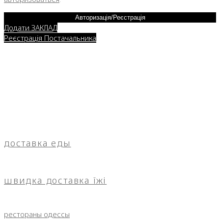
Авторизація/Реєстрація
Додати ЗАКЛАД
Реєстрація Постачальника
доставка еды
швидка доставка їжі
рестораны одессы