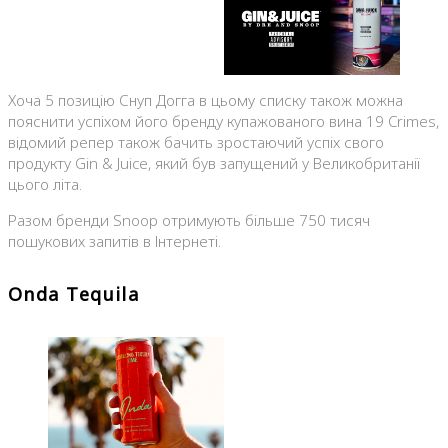
Хоча 5 позицію Снуп Догга в цьому списку також можна
пояснити успіхом його бренду купажованого вина 19 Crimes,
відомий репер також бачить зростаючий успіх свого
продукту Gin & Juice, який був запущений у Великобританії
цього літа.
Разом бренди Snoop отримують більше 750 тисяч
пошукових запитів в Інтернеті.
Onda Tequila