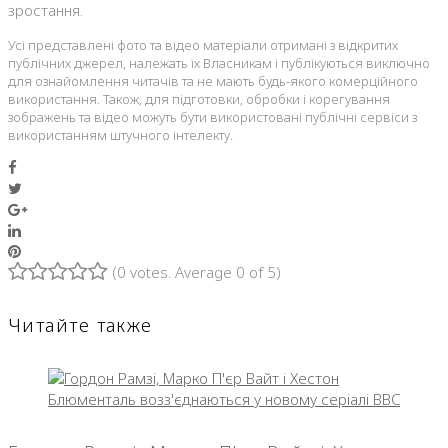
зростання.
Усі представлені фото та відео матеріали отримані з відкритих
публічних джерел, належать їх Власникам і публікуються виключно
для ознайомлення читачів та не мають будь-якого комерційного
використання. Також, для підготовки, обробки і корегування
зображень та відео можуть бути використовані публічні сервіси з
використанням штучного інтелекту.
Facebook
Twitter
Google+
LinkedIn
Pinterest
(
0 votes
. Average
0
of 5)
1
2
3
4
5
Читайте также