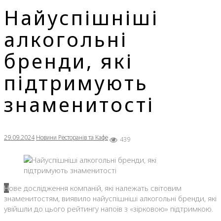
Найуспішніші
алкогольні
бренди, які
підтримують
знаменитості
29.09.2024
Новини Ресторанів та Кафе
439
Нове дослідження компаній, які належать світовим
знаменитостям, виявило найуспішніші алкогольні бренди, які
увійшли до цього рейтингу напоїв з «зірковою» підтримкою.