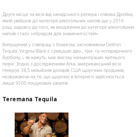
Друге місце за віскі від канадського репера і співака Дрейка,
який увійшов до категорії алкогольних напоїв ще у 2016
році, задовго до того, як входження до категорії алкогольних
напоїв стало «обрядом для знаменитостей».
Випущений у співпраці з Хокінгом, засновником Deléon
Tequila, Virginia Black є сумішшю дво-, три- та чотирирічного
бурбону, і, як кажуть, має високу концентрацію житнього
пюре. Згідно з дослідженням Arka, американський віскі
генерує 38,5 мільйонів доларів США щорічних продажів,
незважаючи на те, що щорічно в Інтернеті здійснюється
лише 9200 пошукових запитів.
Teremana Tequila