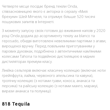
Четверте місце посідає бренд текіли Onda,
співзасновницею якого є акторка із серіалу «Милі
брехуни» Шей Мітчелл, та отримує більше 520 тисячі
пошукових запитів в Інтернеті.
З моменту запуску своїх готових до вживання напоїв у 2020
році Onda додала до асортименту текілу aa blanco та
reposado, обидві виготовлені невеликими партіями з агави,
вирощеної вручну. Перед повільним приготуванням у
парових духовках, подрібнена з автентичними кам’яними
колесами Tahona та подвійною дистиляцією в мідних
дистиляторах преміум-класу.
Лінійка сельтерів включає класичну колекцію (включає ноти
грейпфрута, лайма, червоного апельсина та кавуна),
тропічну колекцію (з нотами гуави, кокоса, ананаса та
персика) та райську колекцію (з нотами манго, маракуї,
вирази ананаса та полуниці).
818 Tequila