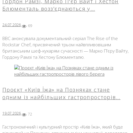
Гордон Рамзі, Марко П'єр Вайт і Хестон
Блюменталь возз'єднаються у…
24.07.2026
69
BBC анонсувала документальний серіал The Rise of the
Rockstar Chef, присвячений трьом найвпливовішим
британським шеф-кухарям сучасності — Марко П’єру Вайту,
Гордону Рамзі та Хестону Блюменталю.
Проєкт «Київ Їжа» на Позняках стане
одним із найбільших гастропросторів…
19.07.2026
72
Гастрономічний і культурний простір «Київ Їжа», який буде
відкритий на Позняках, отримає зміни концепції: девелопер