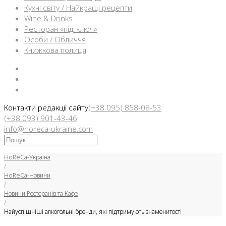
Кухні світу / Найкращі рецепти
Wine & Drinks
Ресторан «під-ключ»
Особи / Обличчя
Книжкова полиця
Facebook
Instargam
Telegram
Контакти редакції сайту
(+38 095) 858-08-53
(+38 093) 901-43-46
info@horeca-ukraine.com
Искать:
HoReCa-Україна
/
HoReCa-Новини
/
Новини Ресторанів та Кафе
/
Найуспішніші алкогольні бренди, які підтримують знаменитості