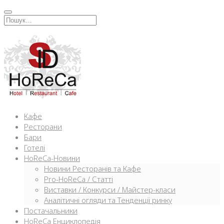
Перейти
к
Искать:
содержимому
Кафе
Ресторани
Бари
Готелі
HoReCa-Новини
Новини Ресторанів та Кафе
Pro-HoReCa / Статті
Виставки / Конкурси / Майстер-класи
Аналітичні огляди та Тенденції ринку
Постачальники
HoReCa Енциклопедія