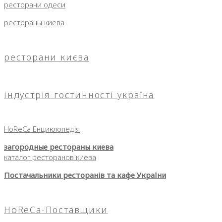
ресторани одеси
рестораны киева
ресторани києва
індустрія гостинності україна
HoReCa Енциклопедія
загородные рестораны киева
каталог ресторанов киева
Постачальники ресторанів та кафе України
HoReCa-Поставщики