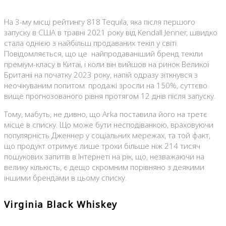
На 3-му місці рейтингу 818 Tequila, яка після першого
запуску в США в травні 2021 року від Kendall Jenner, швидко
стала однією з найбільш продаваних текіл у світі.
Повідомляється, що це найпродаваніший бренд текіли
преміум-класу в Китаї, і коли він вийшов на ринок Великої
Британії на початку 2023 року, напій одразу зіткнувся з
неочікуваним попитом: продажі зросли на 150%, суттєво
вище прогнозованого рівня протягом 12 днів після запуску.
Тому, мабуть, не дивно, що Arka поставила його на третє
місце в списку. Що може бути несподіванкою, враховуючи
популярність Дженнер у соціальних мережах, та той факт,
що продукт отримує лише трохи більше ніж 214 тисяч
пошукових запитів в Інтернеті на рік, що, незважаючи на
велику кількість, є дещо скромним порівняно з деякими
іншими брендами в цьому списку.
Virginia Black Whiskey