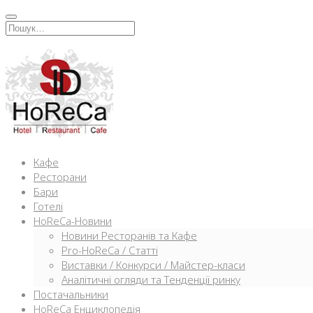
Перейти
к
Искать:
содержимому
Кафе
Ресторани
Бари
Готелі
HoReCa-Новини
Новини Ресторанів та Кафе
Pro-HoReCa / Статті
Виставки / Конкурси / Майстер-класи
Аналітичні огляди та Тенденції ринку
Постачальники
HoReCa Енциклопедія