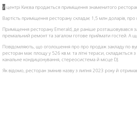
У центрі Києва продається приміщення знаменитого ресторан
Вартість приміщення ресторану складає 1,5 млн доларів, пр
Приміщення ресторану Emerald, де раніше розташовувався за
преміальний ремонт та загалом готове приймати гостей. А ще,
Повідомляють, що оголошення про про продаж закладу по вул
ресторан має площу у 526 кв.м. та літні тераси, складається з
канальне кондиціонування, стереосистема й місце DJ.
Як відомо, ресторан змінив назву з липня 2023 року й отрима