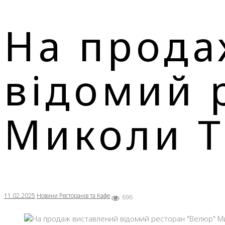
На прода
відомий 
Миколи 
11.02.2025
Новини Ресторанів та Кафе
696