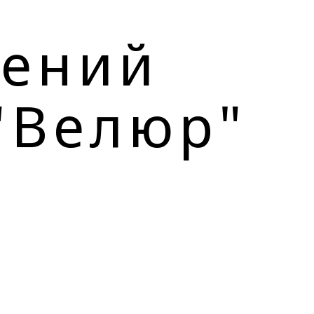
лений
"Велюр"