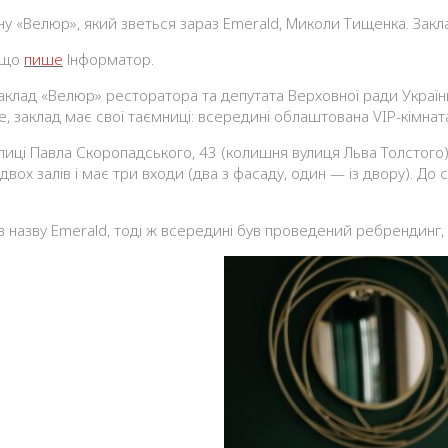
у «Велюр», який зветься зараз Emerald, Миколи Тищенка. Закл
о що
пише
Інформатор.
клад «Велюр» ресторатора та депутата Верховної ради Україн
 заклад має свої таємниці: всередині облаштована VIP-кімната
иці Павла Скоропадського, 43 (колишня вулиця Льва Толстого)
 двох залів і має три входи (два з фасаду, один — із двору). До
в назву Emerald, тоді ж всередині був проведений ребрендинг, 