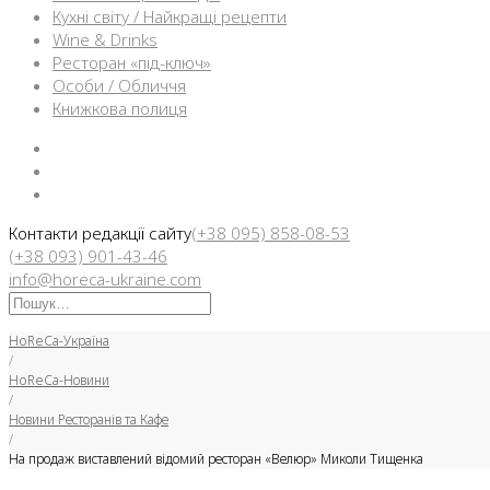
Кухні світу / Найкращі рецепти
Wine & Drinks
Ресторан «під-ключ»
Особи / Обличчя
Книжкова полиця
Facebook
Instargam
Telegram
Контакти редакції сайту
(+38 095) 858-08-53
(+38 093) 901-43-46
info@horeca-ukraine.com
Искать:
HoReCa-Україна
/
HoReCa-Новини
/
Новини Ресторанів та Кафе
/
На продаж виставлений відомий ресторан «Велюр» Миколи Тищенка