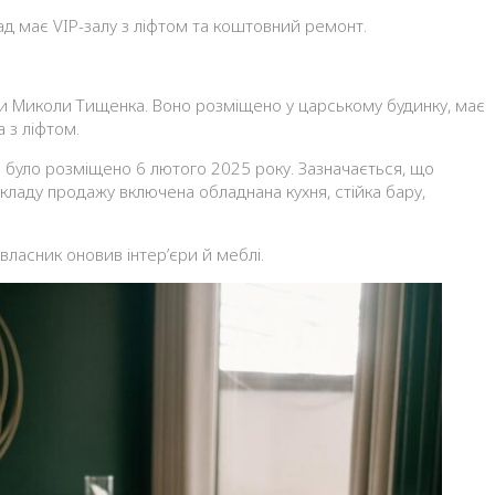
ад має VIP-залу з ліфтом та коштовний ремонт.
и Миколи Тищенка. Воно розміщено у царському будинку, має
 з ліфтом.
 було розміщено 6 лютого 2025 року. Зазначається, що
 складу продажу включена обладнана кухня, стійка бару,
власник оновив інтер’єри й меблі.