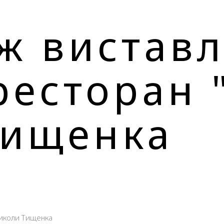
ж вистав
ресторан 
Тищенка