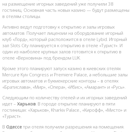
на размещение игорных заведений уже получили 38
гостиниц. Основная часть новых казино — будут размещены
в отелям столицы.
Активно ведут подготовку к открытию и залы игровых
автоматов. Получает лицензии на оборудование игорный
клуб «Лорд», который расположится в отеле Lybid. Игорный
зал Slots City планируется к открытию в отеле «Турист». И
один из наиболее крупных залов готовится к открытию в
отеле «Верховина» под брендом LUK.
Кроме этого планируют запуск казино в киевских отелях
Mercure Kyiv Congress и Premiere Palace, а небольшие залы
игровых автоматов и букмекерские конторы – в отелях
«Братислава», «Мир», «Опера», «Ибис», «Амарант» и «Русь».
Следующим по количеству отелей и их игорных заведений
идет –
Харьков
. В городе открытие планируют в пяти
гостиницах: «Харьков», Kharkiv Palace., «Кирофф», «Мисто» и
«Турист».
В
Одессе
три отеля получили разрешения на помещения.