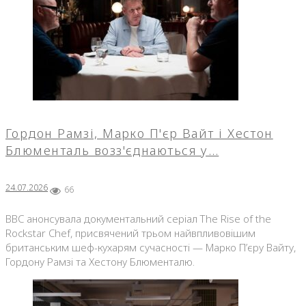
Гордон Рамзі, Марко П'єр Вайт і Хестон
Блюменталь возз'єднаються у…
24.07.2026
66
BBC анонсувала документальний серіал The Rise of the
Rockstar Chef, присвячений трьом найвпливовішим
британським шеф-кухарям сучасності — Марко П’єру Вайту,
Гордону Рамзі та Хестону Блюменталю.