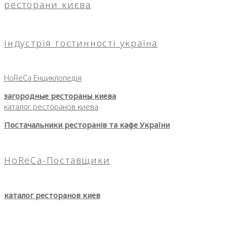
ресторани києва
індустрія гостинності україна
HoReCa Енциклопедія
загородные рестораны киева
каталог ресторанов киева
Постачальники ресторанів та кафе України
HoReCa-Поставщики
каталог ресторанов киев