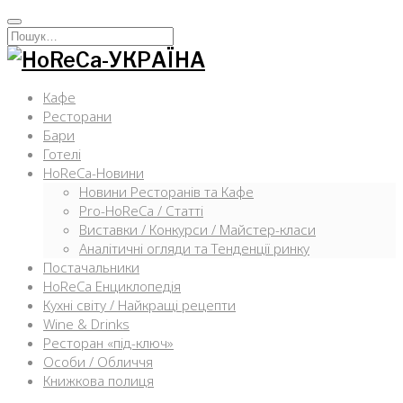
Перейти
к
Искать:
содержимому
Кафе
Ресторани
Бари
Готелі
HoReCa-Новини
Новини Ресторанів та Кафе
Pro-HoReCa / Статті
Виставки / Конкурси / Майстер-класи
Аналітичні огляди та Тенденції ринку
Постачальники
HoReCa Енциклопедія
Кухні світу / Найкращі рецепти
Wine & Drinks
Ресторан «під-ключ»
Особи / Обличчя
Книжкова полиця