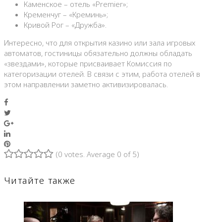
Каменское – отель «Premier»;
Кременчуг – «Креминь»;
Кривой Рог – «Дружба».
Интересно, что для открытия казино или зала игровых
автоматов, гостиницы обязательно должны обладать
«звездами», которые присваивает Комиссия по
категоризации отелей. В связи с этим, работа отелей в
этом направлении заметно активизировалась.
Facebook
Twitter
Google+
LinkedIn
Pinterest
(
0 votes
. Average
0
of 5)
1
2
3
4
5
Читайте также