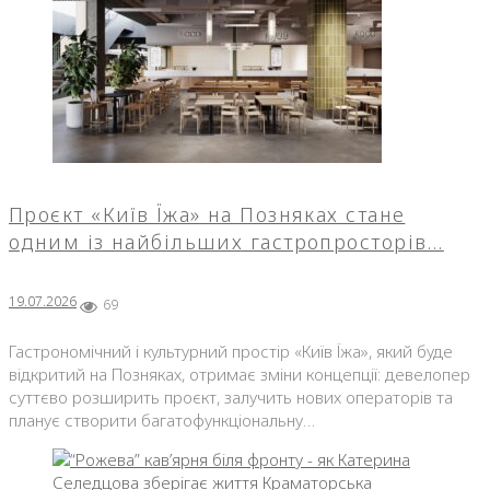
Проєкт «Київ Їжа» на Позняках стане
одним із найбільших гастропросторів…
19.07.2026
69
Гастрономічний і культурний простір «Київ Їжа», який буде
відкритий на Позняках, отримає зміни концепції: девелопер
суттєво розширить проєкт, залучить нових операторів та
планує створити багатофункціональну…