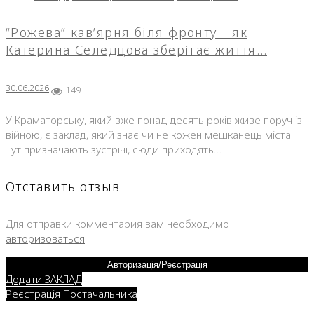
“Рожева” кав’ярня біля фронту - як
Катерина Селедцова зберігає життя…
30.06.2026
149
У Краматорську, який вже понад десять років живе поруч із
війною, є заклад, який знає чи не кожен мешканець міста.
Тут призначають зустрічі, сюди приходять…
Отставить отзыв
Для отправки комментария вам необходимо
авторизоваться
.
Авторизація/Реєстрація
Додати ЗАКЛАД
Реєстрація Постачальника