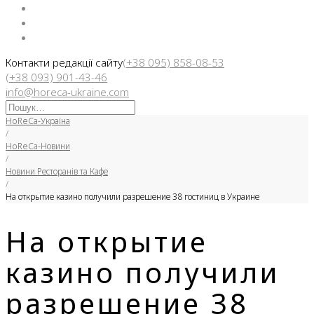
Facebook
Instargam
Telegram
Контакти редакції сайту
(+38 095) 858-08-53
(+38 093) 901-43-46
info@horeca-ukraine.com
Искать:
HoReCa-Україна
/
HoReCa-Новини
/
Новини Ресторанів та Кафе
/
На открытие казино получили разрешение 38 гостиниц в Украине
На открытие
казино получили
разрешение 38