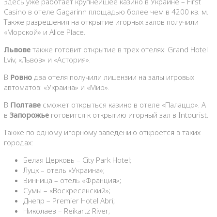
Здесь уже работает крупнейшее казино в Украине – First
Casino в отеле Gagarinn площадью более чем в 4200 кв. м.
Также разрешения на открытие игорных залов получили
«Морской» и Alice Place.
Львове
также готовит открытие в трех отелях: Grand Hotel
Lviv, «Львов» и «Астория».
В
Ровно
два отеля получили лицензии на залы игровых
автоматов: «Украина» и «Мир».
В
Полтаве
сможет открыться казино в отеле «Палаццо». А
в
Запорожье
готовится к открытию игорный зал в Intourist.
Также по одному игорному заведению откроется в таких
городах:
Белая Церковь – City Park Hotel;
Луцк – отель «Украина»;
Винница – отель «Франция»;
Сумы – «Воскресенский»;
Днепр – Premier Hotel Abri;
Николаев – Reikartz River;