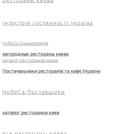
індустрія гостинності україна
HoReCa Енциклопедія
загородные рестораны киева
каталог ресторанов киева
Постачальники ресторанів та кафе України
HoReCa-Поставщики
каталог ресторанов киев
все рестораны киева