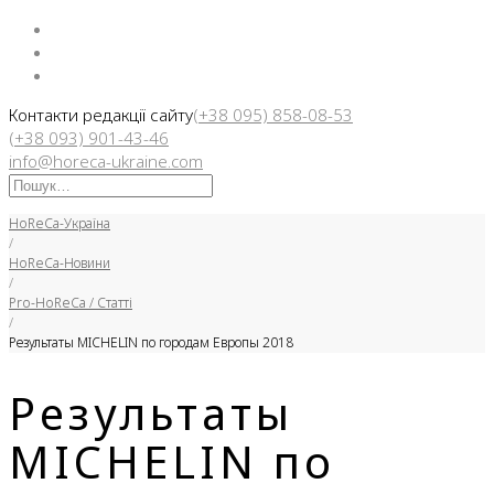
Facebook
Instargam
Telegram
Контакти редакції сайту
(+38 095) 858-08-53
(+38 093) 901-43-46
info@horeca-ukraine.com
Искать:
HoReCa-Україна
/
HoReCa-Новини
/
Pro-HoReCa / Статті
/
Результаты MICHELIN по городам Европы 2018
Результаты
MICHELIN по