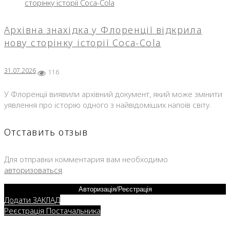
Архівна знахідка у Флоренції відкрила
нову сторінку історії Coca-Cola
31.07.2026
116
У Флоренції виявили архівний документ, який може змінити
уявлення про історію одного з найвідоміших напоїв світу.
Отставить отзыв
Для отправки комментария вам необходимо
авторизоваться
.
Авторизація/Реєстрація
Додати ЗАКЛАД
Реєстрація Постачальника