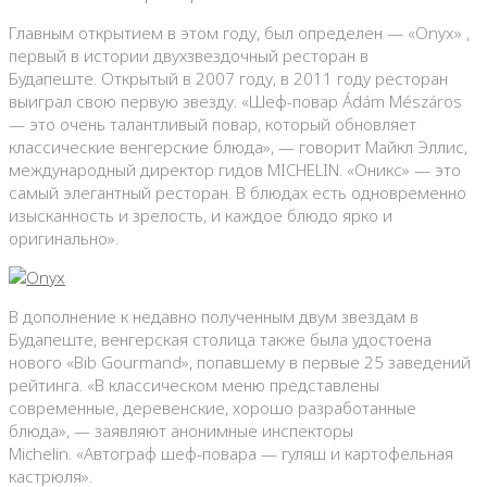
Главным открытием в этом году, был определен — «Onyx» ,
первый в истории двухзвездочный ресторан в
Будапеште. Открытый в 2007 году, в 2011 году ресторан
выиграл свою первую звезду. «Шеф-повар Ádám Mészáros
— это очень талантливый повар, который обновляет
классические венгерские блюда», — говорит Майкл Эллис,
международный директор гидов MICHELIN. «Оникс» — это
самый элегантный ресторан. В блюдах есть одновременно
изысканность и зрелость, и каждое блюдо ярко и
оригинально».
В дополнение к недавно полученным двум звездам в
Будапеште, венгерская столица также была удостоена
нового «Bib Gourmand», попавшему в первые 25 заведений
рейтинга. «В классическом меню представлены
современные, деревенские, хорошо разработанные
блюда», — заявляют анонимные инспекторы
Michelin. «Автограф шеф-повара — гуляш и картофельная
кастрюля».