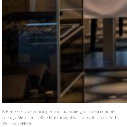
В Вене четыре новых ресторана были удостоены одной
звезды Мишлен: «Blue Mustard», «Das Loft», «Pramerl & the
Wolf» и «SHIKI».