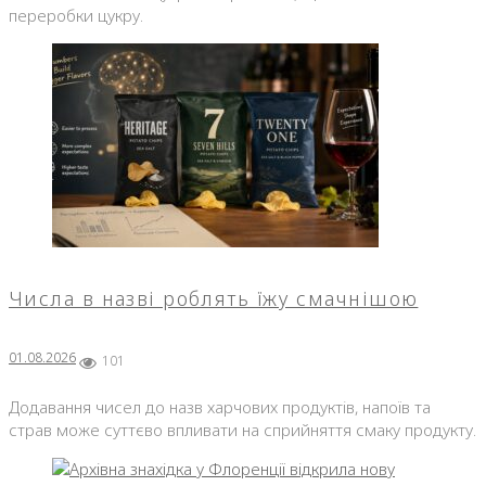
переробки цукру.
Числа в назві роблять їжу смачнішою
01.08.2026
101
Додавання чисел до назв харчових продуктів, напоїв та
страв може суттєво впливати на сприйняття смаку продукту.