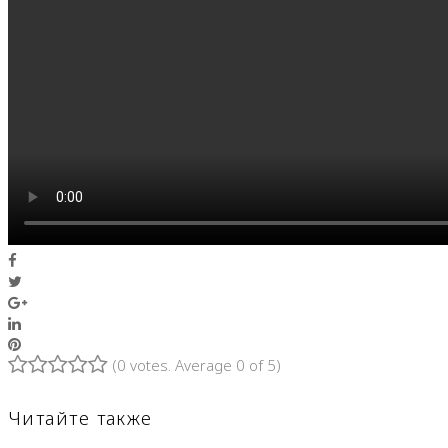
Facebook
Twitter
Google+
LinkedIn
Pinterest
(
0 votes
. Average
0
of 5)
1
2
3
4
5
Читайте также