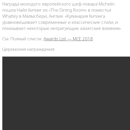
Награда молодого европейского шеф-повара Michelin
пошла Найл Китинг из «The Dining Room» в поместье
Whatley в Малмсбери, Англия. «Кулинария Китинга
уравновешивает современные и классические стили, и
показывает некоторые интригующие азиатские влияния».
См. Полный список:
Awards List — MCE 2018
Церемония награждения: