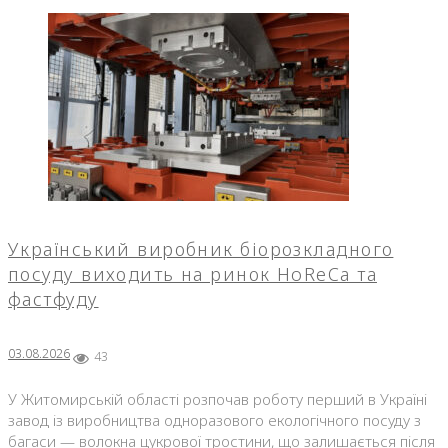
Український виробник біорозкладного
посуду виходить на ринок HoReCa та
фастфуду
03.08.2026
43
У Житомирській області розпочав роботу перший в Україні
завод із виробництва одноразового екологічного посуду з
багаси — волокна цукрової тростини, що залишається після