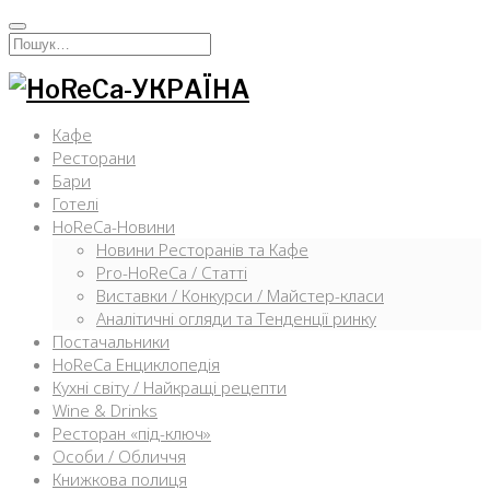
Перейти
к
Искать:
содержимому
Кафе
Ресторани
Бари
Готелі
HoReCa-Новини
Новини Ресторанів та Кафе
Pro-HoReCa / Статті
Виставки / Конкурси / Майстер-класи
Аналітичні огляди та Тенденції ринку
Постачальники
HoReCa Енциклопедія
Кухні світу / Найкращі рецепти
Wine & Drinks
Ресторан «під-ключ»
Особи / Обличчя
Книжкова полиця