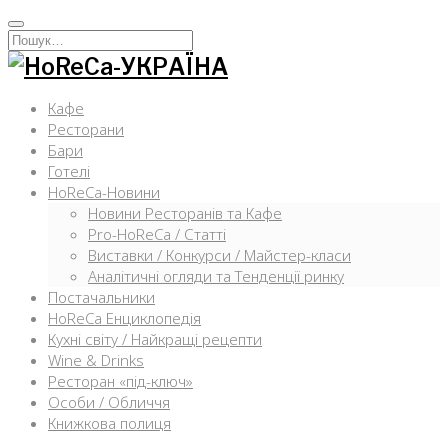
Перейти
к
Искать:
содержимому
Кафе
Ресторани
Бари
Готелі
HoReCa-Новини
Новини Ресторанів та Кафе
Pro-HoReCa / Статті
Виставки / Конкурси / Майстер-класи
Аналітичні огляди та Тенденції ринку
Постачальники
HoReCa Енциклопедія
Кухні світу / Найкращі рецепти
Wine & Drinks
Ресторан «під-ключ»
Особи / Обличчя
Книжкова полиця