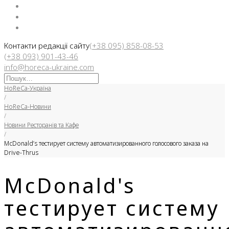
Facebook
Instargam
Telegram
Контакти редакції сайту
(+38 095) 858-08-53
(+38 093) 901-43-46
info@horeca-ukraine.com
Искать:
HoReCa-Україна
/
HoReCa-Новини
/
Новини Ресторанів та Кафе
/
McDonald’s тестирует систему автоматизированного голосового заказа на
Drive-Thrus
McDonald's
тестирует систему