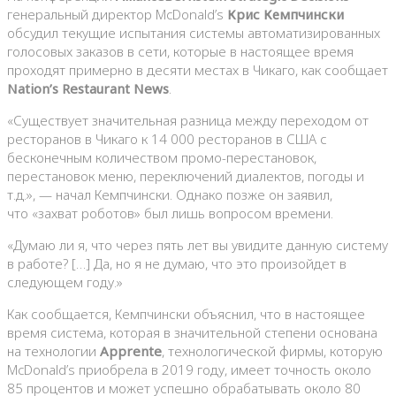
генеральный директор McDonald’s
Крис Кемпчински
обсудил текущие испытания системы автоматизированных
голосовых заказов в сети, которые в настоящее время
проходят примерно в десяти местах в Чикаго, как сообщает
Nation’s Restaurant News
.
«Существует значительная разница между переходом от
ресторанов в Чикаго к 14 000 ресторанов в США с
бесконечным количеством промо-перестановок,
перестановок меню, переключений диалектов, погоды и
т.д.», — начал Кемпчински. Однако позже он заявил,
что «захват роботов» был лишь вопросом времени.
«Думаю ли я, что через пять лет вы увидите данную систему
в работе? […] Да, но я не думаю, что это произойдет в
следующем году.»
Как сообщается, Кемпчински объяснил, что в настоящее
время система, которая в значительной степени основана
на технологии
Apprente
, технологической фирмы, которую
McDonald’s приобрела в 2019 году, имеет точность около
85 процентов и может успешно обрабатывать около 80