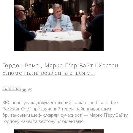
Гордон Рамзі, Марко П'єр Вайт і Хестон
Блюменталь возз'єднаються у…
24.07.2026
69
BBC анонсувала документальний серіал The Rise of the
Rockstar Chef, присвячений трьом найвпливовішим
британським шеф-кухарям сучасності — Марко П’єру Вайту,
Гордону Рамзі та Хестону Блюменталю.