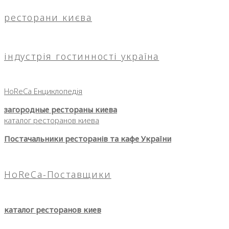
ресторани києва
індустрія гостинності україна
HoReCa Енциклопедія
загородные рестораны киева
каталог ресторанов киева
Постачальники ресторанів та кафе України
HoReCa-Поставщики
каталог ресторанов киев