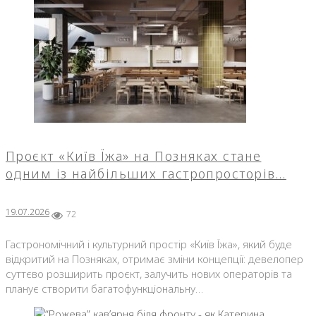
Проєкт «Київ Їжа» на Позняках стане
одним із найбільших гастропросторів…
19.07.2026
72
Гастрономічний і культурний простір «Київ Їжа», який буде
відкритий на Позняках, отримає зміни концепції: девелопер
суттєво розширить проєкт, залучить нових операторів та
планує створити багатофункціональну…