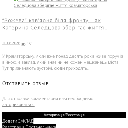
“Рожева” кав’ярня біля фронту - як
Катерина Селедцова зберігає життя…
30.06.2026
151
У Краматорську, який вже понад десять років живе поруч із
війною, є заклад, який знає чи не кожен мешканець міста.
Тут призначають зустрічі, сюди приходять…
Отставить отзыв
Для отправки комментария вам необходимо
авторизоваться
.
Авторизація/Реєстрація
Додати ЗАКЛАД
Реєстрація Постачальника