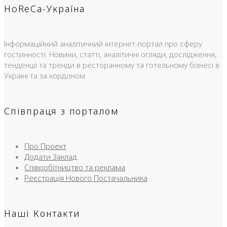
HoReCa-Україна
Інформаційний аналітичний інтернет-портал про сферу
гостинності. Новини, статті, аналітичні огляди, дослідження,
тенденції та тренди в ресторанному та готельному бізнесі в
Україні та за кордоном
Співпраця з порталом
Про Проект
Додати Заклад
Співробітництво та реклама
Реєстрація Нового Постачальника
Наші Контакти