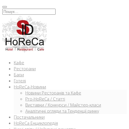
Перейти
к
Искать:
содержимому
Кафе
Ресторани
Бари
Готелі
HoReCa-Новини
Новини Ресторанів та Кафе
Pro-HoReCa / Статті
Виставки / Конкурси / Майстер-класи
Аналітичні огляди та Тенденції ринку
Постачальники
HoReCa Енциклопедія