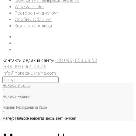
Кухні світу / Найкращі рецепти
Wine & Drinks
Ресторан «під-ключ»
Особи / Обличчя
Книжкова полиця
Facebook
Instargam
Telegram
Контакти редакції сайту
(+38 095) 858-08-53
(+38 093) 901-43-46
info@horeca-ukraine.com
Искать:
HoReCa-Україна
/
HoReCa-Новини
/
Новини Ресторанів та Кафе
/
Магнус Нильсон навсегда закрывает Fäviken