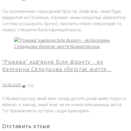
Гастрономічний і культурний простір «Київ Їжа», який буде
відкритий на Позняках, отримає зміни концепції: девелопер
суттєво розширить проєкт, залучить нових операторів та
планує створити багатофункціональну…
“Рожева” кав’ярня біля фронту - як
Катерина Селедцова зберігає життя…
30.06.2026
150
У Краматорську, який вже понад десять років живе поруч із
війною, є заклад, який знає чи не кожен мешканець міста.
Тут призначають зустрічі, сюди приходять…
Отставить отзыв