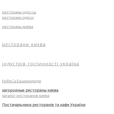
рестораны одессы
ресторани одеси
рестораны киева
ресторани києва
індустрія гостинності україна
HoReCa Енциклопедія
загородные рестораны киева
каталог ресторанов киева
Постачальники ресторанів та кафе України