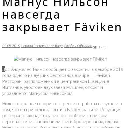
Магнус Нильсон
навсегда
закрывает Fäviken
09.05.2019
Новини Ресторанів та Кафе
,
Особи / Обличчя
1253
Лос-Анджелес Таймс сообщает о закрытии в декабре 2019
года одного из лучших ресторанов в мире — Fäviken.
Ресторан, расположенный в центральной Швеции, в
Ямтланде, удостоен двух звезд Мишлен, открыт и
управляется Магнусом Нильсоном.
Нильссон, ранее говорил о стрессе от работы на кухне и о
том, что он пришел к закрытию Fäviken раньше. Репутация
ресторана такова, что у них нет проблем с поиском
персонала или заполнением книги бронирования, однако
Нильссону, который высоко ценит баланс трудовой жизни,