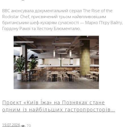
BBC анонсувала документальний серіал The Rise of the
Rockstar Chef, присвячений трьом найвпливовішим
британським шеф-кухарям сучасності — Марко П’єру Вайту,
Гордону Рамзі та Хестону Блюменталю.
Проєкт «Київ Їжа» на Позняках стане
одним із найбільших гастропросторів…
19.07.2026
70