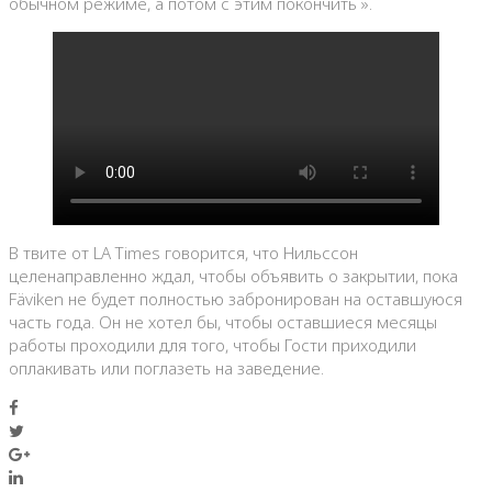
обычном режиме, а потом с этим покончить ».
В твите от LA Times говорится, что Нильссон
целенаправленно ждал, чтобы объявить о закрытии, пока
Fäviken не будет полностью забронирован на оставшуюся
часть года. Он не хотел бы, чтобы оставшиеся месяцы
работы проходили для того, чтобы Гости приходили
оплакивать или поглазеть на заведение.
Facebook
Twitter
Google+
LinkedIn