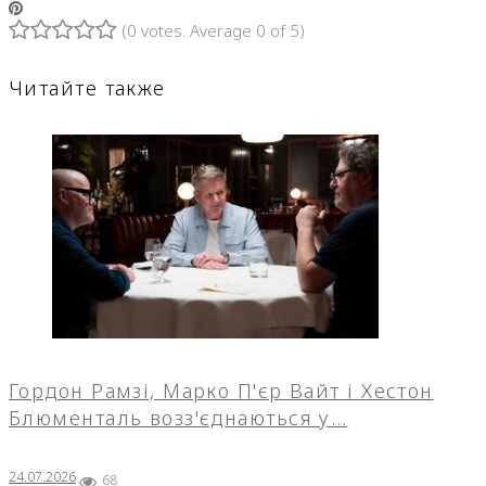
Pinterest
(
0 votes
. Average
0
of 5)
1
2
3
4
5
Читайте также
Гордон Рамзі, Марко П'єр Вайт і Хестон
Блюменталь возз'єднаються у…
24.07.2026
68