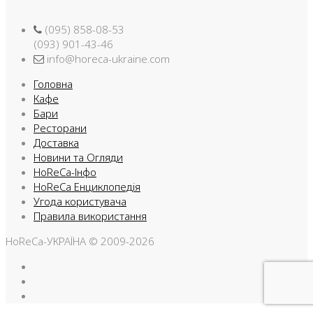
(095) 858-08-53
(093) 901-43-46
info@horeca-ukraine.com
Головна
Кафе
Бари
Ресторани
Доставка
Новини та Огляди
HoReCa-Інфо
HoReCa Енциклопедія
Угода користувача
Правила використання
HoReCa-УКРАЇНА © 2009-2026
Facebook
Instargam
Telegram