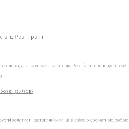
 від Розі Грант
о Геловін, але архіварка та авторка Розі Ґрант пропонує інший
свіжою рибою
усткі золотисті картопляні млинці зі свіжою ароматною рибою, 