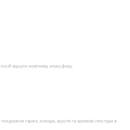
 спосіб відчути жовтневу атмосферу.
поєднуючи гарячі, холодні, хрусткі та кремові текстури в