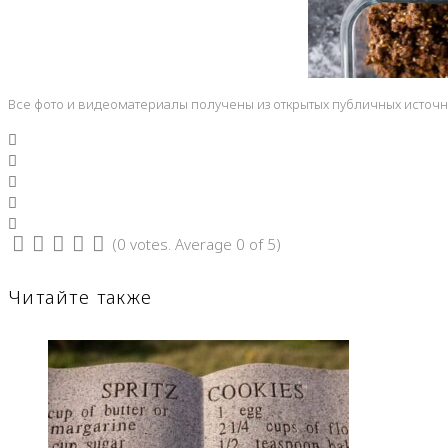
Все фото и видеоматериалы получены из открытых публичных источ
Facebook
Twitter
Google+
LinkedIn
Pinterest
(
0 votes
. Average
0
of 5)
1
2
3
4
5
Читайте также