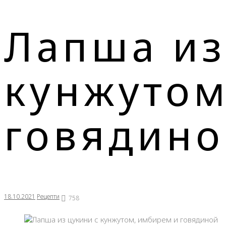
Лапша из
кунжутом
говядино
18.10.2021
Рецепти
758