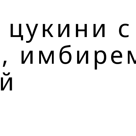
 цукини с
, имбире
й