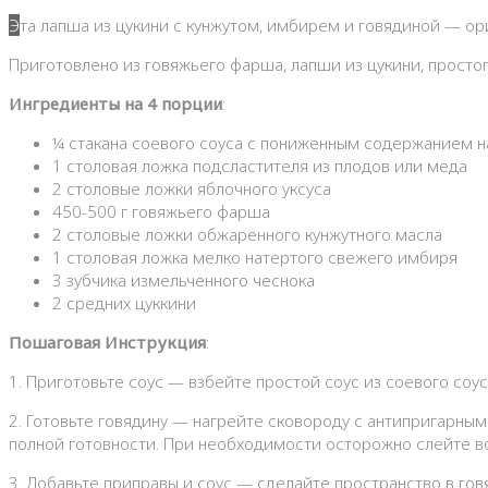
Эта лапша из цукини с кунжутом, имбирем и говядиной — о
Приготовлено из говяжьего фарша, лапши из цукини, простог
Ингредиенты на 4 порции
:
¼ стакана соевого соуса с пониженным содержанием н
1 столовая ложка подсластителя из плодов или меда
2 столовые ложки яблочного уксуса
450-500 г говяжьего фарша
2 столовые ложки обжаренного кунжутного масла
1 столовая ложка мелко натертого свежего имбиря
3 зубчика измельченного чеснока
2 средних цуккини
Пошаговая Инструкция
:
1. Приготовьте соус — взбейте простой соус из соевого соу
2. Готовьте говядину — нагрейте сковороду с антипригарным
полной готовности. При необходимости осторожно слейте в
3. Добавьте приправы и соус — сделайте пространство в гов