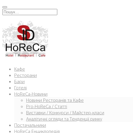
Перейти
к
Искать:
содержимому
Кафе
Ресторани
Бари
Готелі
HoReCa-Новини
Новини Ресторанів та Кафе
Pro-HoReCa / Статті
Виставки / Конкурси / Майстер-класи
Аналітичні огляди та Тенденції ринку
Постачальники
HoReCa Енциклопедія