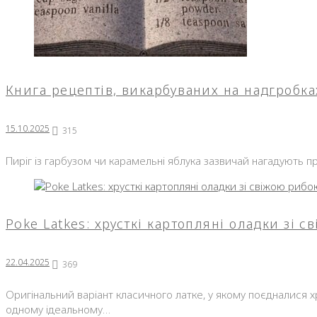
Книга рецептів, викарбуваних на надгробках
15.10.2025
315
Пиріг із гарбузом чи карамельні яблука зазвичай нагадують пр
Poke Latkes: хрусткі картопляні оладки зі 
22.04.2025
369
Оригінальний варіант класичного латке, у якому поєдналися хр
одному ідеальному…