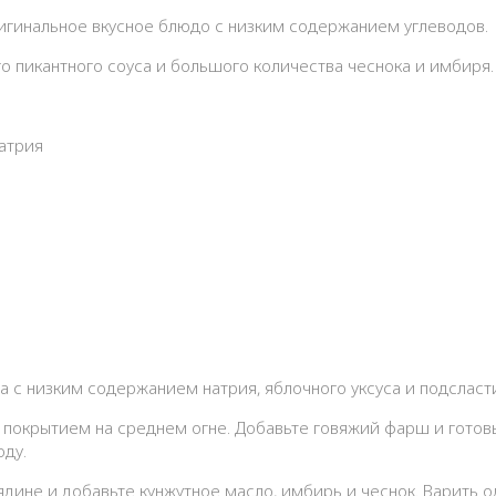
ригинальное вкусное блюдо с низким содержанием углеводов.
о пикантного соуса и большого количества чеснока и имбиря.
атрия
са с низким содержанием натрия, яблочного уксуса и подсласт
 покрытием на среднем огне. Добавьте говяжий фарш и готовь
оду.
ядине и добавьте кунжутное масло, имбирь и чеснок. Варить о