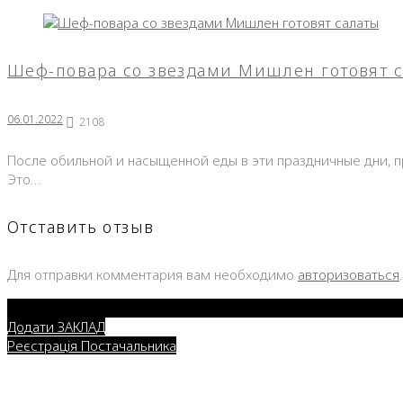
Шеф-повара со звездами Мишлен готовят 
06.01.2022
2108
После обильной и насыщенной еды в эти праздничные дни, п
Это…
Отставить отзыв
Для отправки комментария вам необходимо
авторизоваться
.
Додати ЗАКЛАД
Реєстрація Постачальника