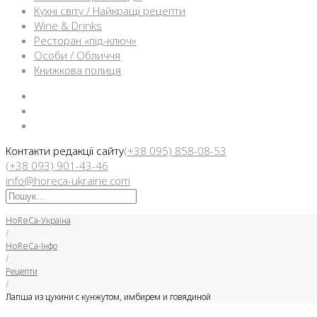
Кухні світу / Найкращі рецепти
Wine & Drinks
Ресторан «під-ключ»
Особи / Обличчя
Книжкова полиця
Facebook
Instargam
Telegram
Контакти редакції сайту
(+38 095) 858-08-53
(+38 093) 901-43-46
info@horeca-ukraine.com
Искать:
HoReCa-Україна
/
HoReCa-Інфо
/
Рецепти
/
Лапша из цукини с кунжутом, имбирем и говядиной