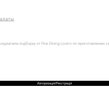
салаты
редлагаем подборку от Fine Dining Lovers по приготовлению 
Авторизація/Реєстрація