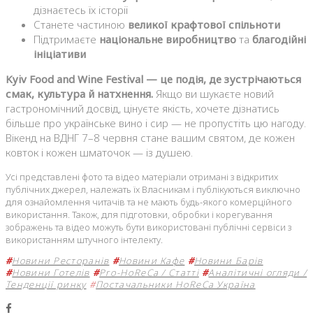
дізнаєтесь їх історії
Станете частиною
великої крафтової спільноти
Підтримаєте
національне виробництво
та
благодійні
ініціативи
Kyiv Food and Wine Festival — це подія, де зустрічаються
смак, культура й натхнення.
Якщо ви шукаєте новий
гастрономічний досвід, цінуєте якість, хочете дізнатись
більше про українське вино і сир — не пропустіть цю нагоду.
Вікенд на ВДНГ 7–8 червня стане вашим святом, де кожен
ковток і кожен шматочок — із душею.
Усі представлені фото та відео матеріали отримані з відкритих
публічних джерел, належать їх Власникам і публікуються виключно
для ознайомлення читачів та не мають будь-якого комерційного
використання. Також, для підготовки, обробки і корегування
зображень та відео можуть бути використовані публічні сервіси з
використанням штучного інтелекту.
#
Новини Ресторанів
#
Новини Кафе
#
Новини Барів
#
Новини Готелів
#
Pro-HoReCa / Статті
#
Аналітичні огляди /
Тенденції ринку
#
Постачальники HoReCa Україна
Facebook