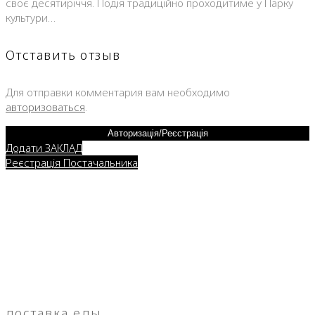
своє десятиріччя. Подія традиційно проходитиме у Парку
культури…
Отставить отзыв
Для отправки комментария вам необходимо
авторизоваться
.
Авторизація/Реєстрація
Додати ЗАКЛАД
Реєстрація Постачальника
доставка еды