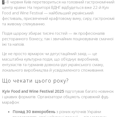
7–8 червня Київ перетвориться на головний гастрономічний
центр країни. На території ВДНГ відбудеться вже 22-й Kyiv
Food and Wine Festival — найбільший український
фестиваль, присвячений крафтовому вину, сиру, гастрономії
та живому спілкуванню.
Подія щороку збирає тисячі гостей — як професіоналів
ресторанного бізнесу, так і звичайних поціновувачів смачної
їжі та напоїв.
Це не просто ярмарок чи дегустаційний захід — це
масштабна культурна подія, що об’єднує виробників,
ентузіастів та гурманів довкола ідеї українського смаку,
локального виробництва й усвідомленого споживання.
Що чекати цього року?
Kyiv Food and Wine Festival 2025
підготував багато новинок
і цікавих форматів. Організатори обіцяють справжній фуд-
марафон:
Понад 30 виноробень
з різних куточків України
представлять свої найкращі позиції — від молодих