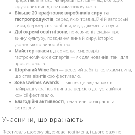
фруктових вин до витриманих купажів.
Більше 20 крафтових виробників сиру та
гастропродуктів
, серед яких традиційні й авторські
сири, фермерські ковбаси, мед, джеми та соуси.
Дві окремі освітні зони
, присвячені лекціям про
винну культуру, поєднання вина й сиру, історію
українського виноробства.
Майстер-класи
від сомельє, сироварів і
гастрономічних експертів — як для новачків, так і для
професіоналів.
Щорічний Wine Run
— веселий забіг із келихами вина,
що став візитівкою фестивалю.
Зона Uwines Awards
— місце, де відзначають
найкращі українські вина за версією дегустаційної
комісії фестивалю.
Благодійні активності
, тематичні розіграші та
фотозони.
Учасники, що вражають
Фестиваль щороку відкриває нові імена, і цього разу не