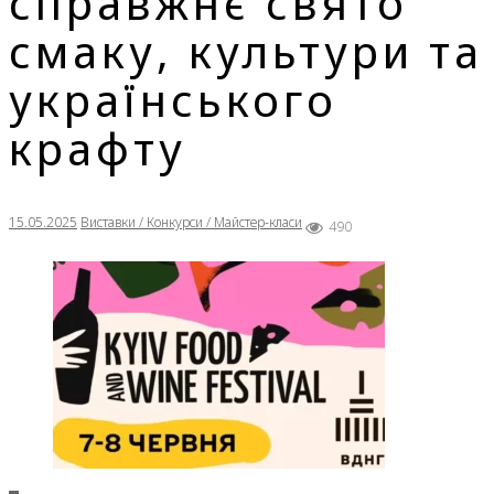
справжнє свято
смаку, культури та
українського
крафту
15.05.2025
Виставки / Конкурси / Майстер-класи
490