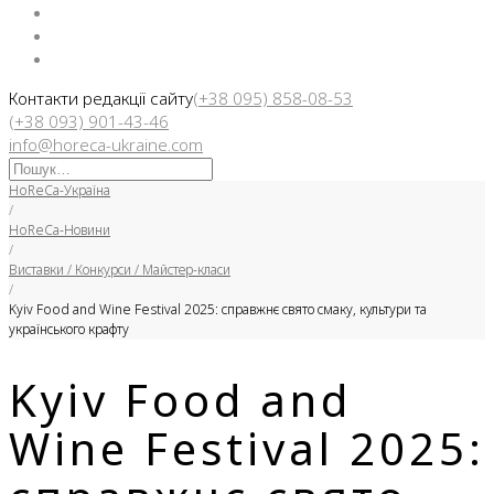
Facebook
Instargam
Telegram
Контакти редакції сайту
(+38 095) 858-08-53
(+38 093) 901-43-46
info@horeca-ukraine.com
Искать:
HoReCa-Україна
/
HoReCa-Новини
/
Виставки / Конкурси / Майстер-класи
/
Kyiv Food and Wine Festival 2025: справжнє свято смаку, культури та
українського крафту
Kyiv Food and
Wine Festival 2025: