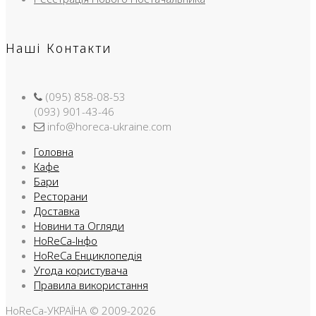
Наші Контакти
(095) 858-08-53
(093) 901-43-46
info@horeca-ukraine.com
Головна
Кафе
Бари
Ресторани
Доставка
Новини та Огляди
HoReCa-Інфо
HoReCa Енциклопедія
Угода користувача
Правила використання
HoReCa-УКРАЇНА © 2009-2026