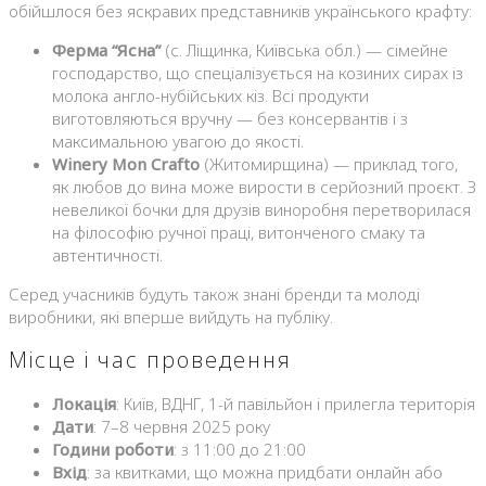
обійшлося без яскравих представників українського крафту:
Ферма “Ясна”
(с. Ліщинка, Київська обл.) — сімейне
господарство, що спеціалізується на козиних сирах із
молока англо-нубійських кіз. Всі продукти
виготовляються вручну — без консервантів і з
максимальною увагою до якості.
Winery Mon Crafto
(Житомирщина) — приклад того,
як любов до вина може вирости в серйозний проєкт. З
невеликої бочки для друзів виноробня перетворилася
на філософію ручної праці, витонченого смаку та
автентичності.
Серед учасників будуть також знані бренди та молоді
виробники, які вперше вийдуть на публіку.
Місце і час проведення
Локація
: Київ, ВДНГ, 1-й павільйон і прилегла територія
Дати
: 7–8 червня 2025 року
Години роботи
: з 11:00 до 21:00
Вхід
: за квитками, що можна придбати онлайн або