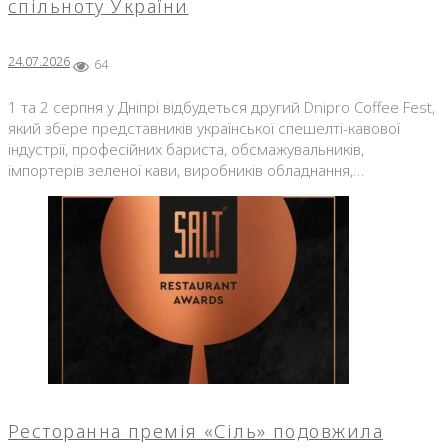
спільноту України
24.07.2026
64
1 та 2 серпня у Дніпрі відбудеться другий Dnipro Coffee Fest,
який збере представників української спешелті-кавової
індустрії, професійних бариста, обсмажувальників,
імпортерів зеленої кави, виробників обладнання,…
Ресторанна премія «Сіль» подовжила