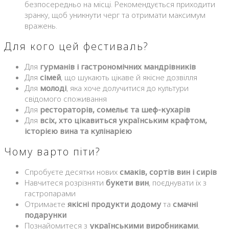
безпосередньо на місці. Рекомендується приходити
зранку, щоб уникнути черг та отримати максимум
вражень.
Для кого цей фестиваль?
Для
гурманів і гастрономічних мандрівників
Для
сімей
, що шукають цікаве й якісне дозвілля
Для
молоді
, яка хоче долучитися до культури
свідомого споживання
Для
рестораторів, сомельє та шеф-кухарів
Для
всіх, хто цікавиться українським крафтом,
історією вина та кулінарією
Чому варто піти?
Спробуєте десятки нових
смаків, сортів вин і сирів
Навчитеся розрізняти
букети вин
, поєднувати їх з
гастропарами
Отримаєте
якісні продукти додому
та
смачні
подарунки
Познайомитеся з
українськими виробниками
,