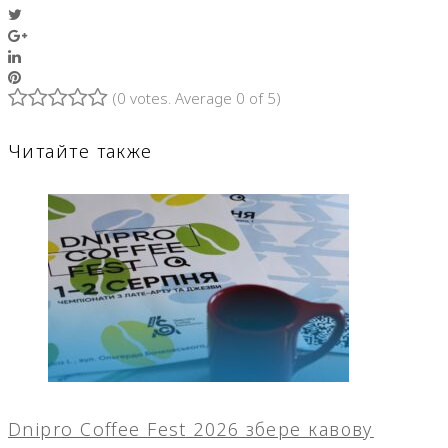
Twitter
Google+
LinkedIn
Pinterest
(
0 votes
. Average
0
of 5)
1
2
3
4
5
Читайте также
Dnipro Coffee Fest 2026 збере кавову