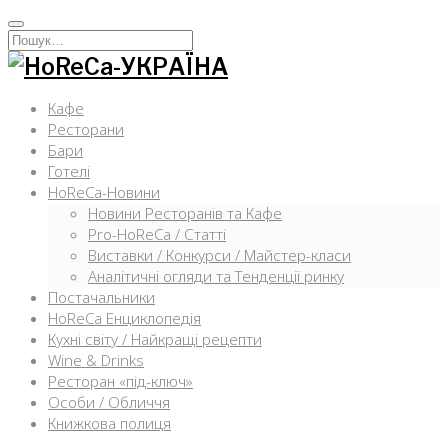
Перейти
к
Искать:
содержимому
Кафе
Ресторани
Бари
Готелі
HoReCa-Новини
Новини Ресторанів та Кафе
Pro-HoReCa / Статті
Виставки / Конкурси / Майстер-класи
Аналітичні огляди та Тенденції ринку
Постачальники
HoReCa Енциклопедія
Кухні світу / Найкращі рецепти
Wine & Drinks
Ресторан «під-ключ»
Особи / Обличчя
Книжкова полиця