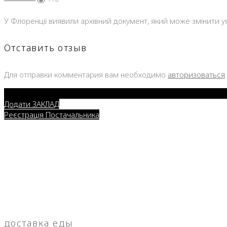
У Флоренції виявили архівний документ, який може змінити уя
Отставить отзыв
Для отправки комментария вам необходимо
авторизоваться
.
Додати ЗАКЛАД
Реєстрація Постачальника
доставка еды