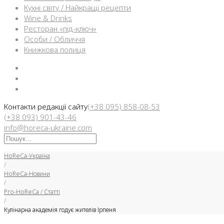
Кухні світу / Найкращі рецепти
Wine & Drinks
Ресторан «під-ключ»
Особи / Обличчя
Книжкова полиця
Facebook
Instargam
Telegram
Контакти редакції сайту
(+38 095) 858-08-53
(+38 093) 901-43-46
info@horeca-ukraine.com
Искать:
HoReCa-Україна
/
HoReCa-Новини
/
Pro-HoReCa / Статті
/
Кулінарна академія годує жителів Ірпеня