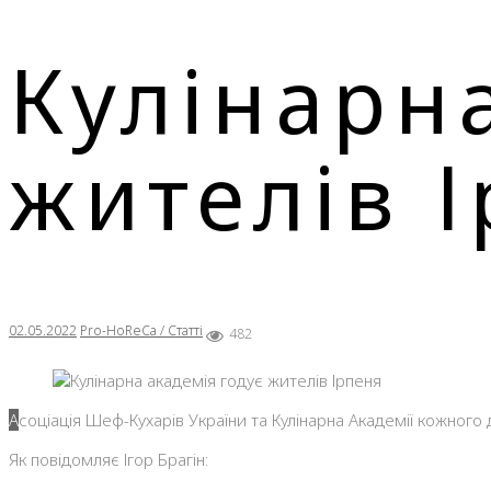
Кулінарн
жителів 
02.05.2022
Pro-HoReCa / Статті
482
Асоціація Шеф-Кухарів України та Кулінарна Академії кожного 
Як повідомляє Ігор Брагін: