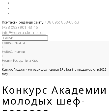
Facebook
Instargam
Telegram
Контакти редакції сайту
(+38 095) 858-08-53
(+38 093) 901-43-46
info@horeca-ukraine.com
Искать:
HoReCa-Україна
/
HoReCa-Новини
/
Новини Ресторанів та Кафе
/
Конкурс Академии молодых шеф-поваров S.Pellegrino продолжается в 2022
году
Конкурс Академии
молодых шеф-