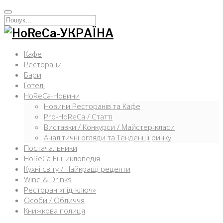
Перейти
к
Искать:
содержимому
Кафе
Ресторани
Бари
Готелі
HoReCa-Новини
Новини Ресторанів та Кафе
Pro-HoReCa / Статті
Виставки / Конкурси / Майстер-класи
Аналітичні огляди та Тенденції ринку
Постачальники
HoReCa Енциклопедія
Кухні світу / Найкращі рецепти
Wine & Drinks
Ресторан «під-ключ»
Особи / Обличчя
Книжкова полиця