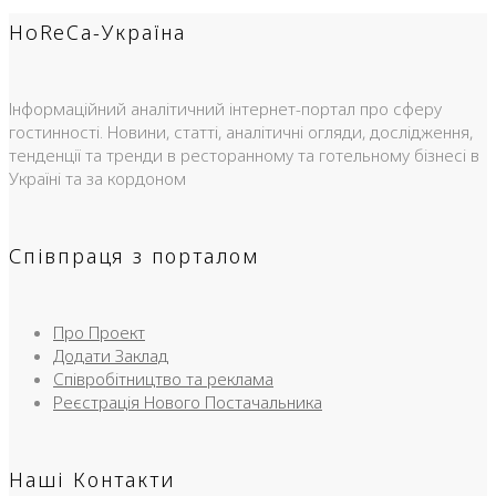
HoReCa-Україна
Інформаційний аналітичний інтернет-портал про сферу
гостинності. Новини, статті, аналітичні огляди, дослідження,
тенденції та тренди в ресторанному та готельному бізнесі в
Україні та за кордоном
Співпраця з порталом
Про Проект
Додати Заклад
Співробітництво та реклама
Реєстрація Нового Постачальника
Наші Контакти