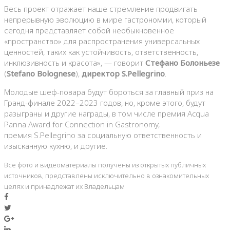
Весь проект отражает наше стремление продвигать
непрерывную эволюцию в мире гастрономии, который
сегодня представляет собой необыкновенное
«пространство» для распространения универсальных
ценностей, таких как устойчивость, ответственность,
инклюзивность и красота», — говорит
Стефано Болоньезе
(
Stefano Bolognese
),
директор S.Pellegrino
.
Молодые шеф-повара будут бороться за главный приз на
Гранд-финале 2022–2023 годов, но, кроме этого, будут
разыграны и другие награды, в том числе премия Acqua
Panna Award for Connection in Gastronomy,
премия S.Pellegrino за социальную ответственность и
изысканную кухню, и другие.
Все фото и видеоматериалы получены из открытых публичных
источников, представлены исключительно в ознакомительных
целях и принадлежат их Владельцам
Facebook
Twitter
Google+
LinkedIn