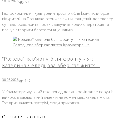
19.07.2026
69
Гастрономічний і культурний простір «Київ Їжа», який буде
відкритий на Позняках, отримає зміни концепції: девелопер
суттєво розширить проєкт, залучить нових операторів та
планує створити багатофункціональну…
“Рожева” кав’ярня біля фронту - як
Катерина Селедцова зберігає життя…
30.06.2026
149
У Краматорську, який вже понад десять років живе поруч із
війною, є заклад, який знає чи не кожен мешканець міста.
Тут призначають зустрічі, сюди приходять…
Отставить отзыв