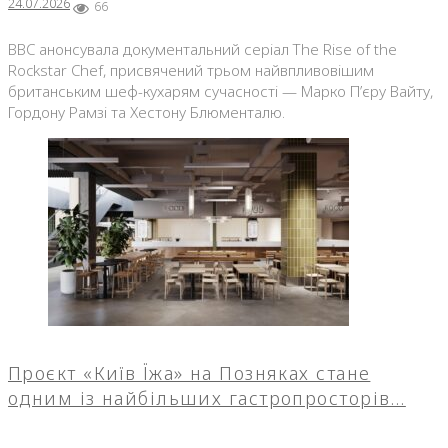
24.07.2026
66
BBC анонсувала документальний серіал The Rise of the
Rockstar Chef, присвячений трьом найвпливовішим
британським шеф-кухарям сучасності — Марко П’єру Вайту,
Гордону Рамзі та Хестону Блюменталю.
Проєкт «Київ Їжа» на Позняках стане
одним із найбільших гастропросторів…