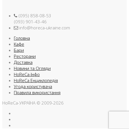
(095) 858-08-53
(093) 901-43-46
info@horeca-ukraine.com
Головна
Кафе
Бари
Ресторани
Доставка
Новини та Огляди
HoReCa-Інфо
HoReCa Енциклопедія
Угода користувача
Правила використання
HoReCa-УКРАЇНА © 2009-2026
Facebook
Instargam
Telegram