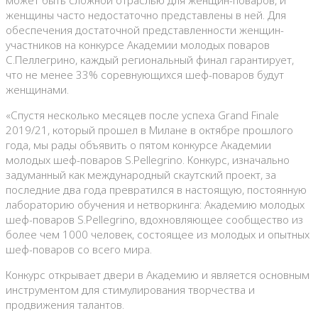
может быть сложной отраслью для женщин-поваров, и
женщины часто недостаточно представлены в ней. Для
обеспечения достаточной представленности женщин-
участников на конкурсе Академии молодых поваров
С.Пеллегрино, каждый региональный финал гарантирует,
что не менее 33% соревнующихся шеф-поваров будут
женщинами.
«Спустя несколько месяцев после успеха Grand Finale
2019/21, который прошел в Милане в октябре прошлого
года, мы рады объявить о пятом конкурсе Академии
молодых шеф-поваров S.Pellegrino. Конкурс, изначально
задуманный как международный скаутский проект, за
последние два года превратился в настоящую, постоянную
лабораторию обучения и нетворкинга: Академию молодых
шеф-поваров S.Pellegrino, вдохновляющее сообщество из
более чем 1000 человек, состоящее из молодых и опытных
шеф-поваров со всего мира.
Конкурс открывает двери в Академию и является основным
инструментом для стимулирования творчества и
продвижения талантов.