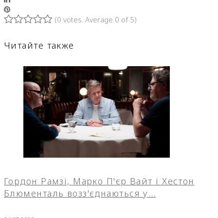
Pinterest
(
0 votes
. Average
0
of 5)
1
2
3
4
5
Читайте также
Гордон Рамзі, Марко П'єр Вайт і Хестон
Блюменталь возз'єднаються у…