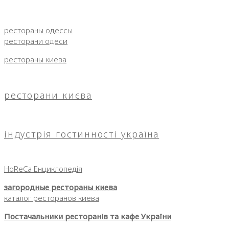
рестораны одессы
ресторани одеси
рестораны киева
ресторани києва
індустрія гостинності україна
HoReCa Енциклопедія
загородные рестораны киева
каталог ресторанов киева
Постачальники ресторанів та кафе України