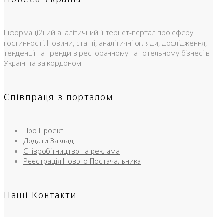
Інформаційний аналітичний інтернет-портал про сферу
гостинності. Новини, статті, аналітичні огляди, дослідження,
тенденції та тренди в ресторанному та готельному бізнесі в
Україні та за кордоном
Співпраця з порталом
Про Проект
Додати Заклад
Співробітництво та реклама
Реєстрація Нового Постачальника
Наші Контакти