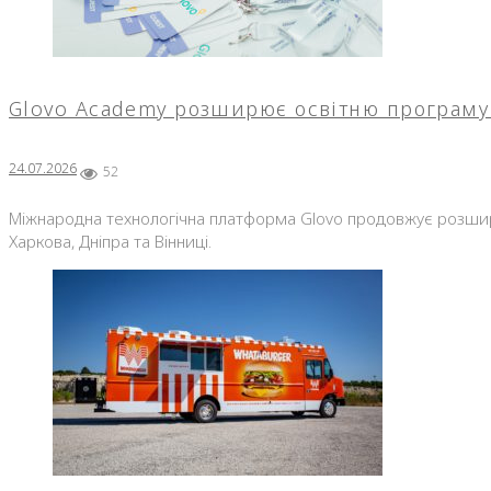
Glovo Academy розширює освітню програму 
24.07.2026
52
Міжнародна технологічна платформа Glovo продовжує розширю
Харкова, Дніпра та Вінниці.