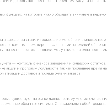
ных функциях, на которые нужно обращать внимание в первую
ли в заведении ставили громоздкие моноблоки с множеством 
ваются с каждым днем, перед владельцами заведений общепи
гут навести порядок на складе. Но лучше, когда одна програм
 учета — контроль финансов заведения и складских остатков
йке акций и программ лояльности. Так как последнее время на
оматизации доставки и приема онлайн заказов.
Вторые существуют на рынке давно, поэтому многие считают 
современные облачные системы. Они заменили собой громозд