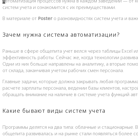
Автоматизация процессов нужна в каждом заведении — от кофейни до большого ресторана. Перед тем как устанавливать программу в своем кафе владельцу стоит изучить варианты
систем учета и ознакомится с их преимуществами.
В материале от
Poster
о разновидностях систем учета и важ
Зачем нужна система автоматизации?
Раньше в сфере общепита учет велся через таблицы Excel и
эффективность работы. Сейчас же, когда технологии разви
Одни из них больше направлены на аналитику, а вторые помо
от склада, заканчивая учетом рабочих смен персонала.
Главные задачи, которые должна закрывать любая программа
расчете зарплаты персонала, ведении базы клиентов, настро
обращать внимание на наличие в системе учета функций авт
Какие бывают виды систем учета
Программы делятся на два типа: облачные и стационарные. 
общепита развивалась и на рынке стали появляться более 