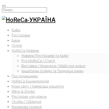
Перейти
к
Искать:
содержимому
Кафе
Ресторани
Бари
Готелі
HoReCa-Новини
Новини Ресторанів та Кафе
Pro-HoReCa / Статті
Виставки / Конкурси / Майстер-класи
Аналітичні огляди та Тенденції ринку
Постачальники
HoReCa Енциклопедія
Кухні світу / Найкращі рецепти
Wine & Drinks
Ресторан «під-ключ»
Особи / Обличчя
Книжкова полиця