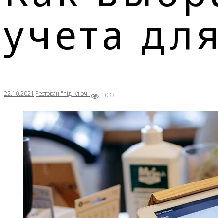
учета дл
22.10.2021
Ресторан "під-ключ"
1083