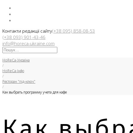
Facebook
Instargam
Telegram
Контакти редакції сайту
(+38 095) 858-08-53
(+38 093) 901-43-46
info@horeca-ukraine.com
Искать:
HoReCa-Україна
/
HoReCa-Інфо
/
Ресторан "під-ключ"
/
Как выбрать программу учета для кафе
Как выбр