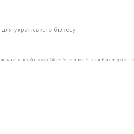
для українського бізнесу
вати освітній проєкт Glovo Academy в Україні. Відтепер без