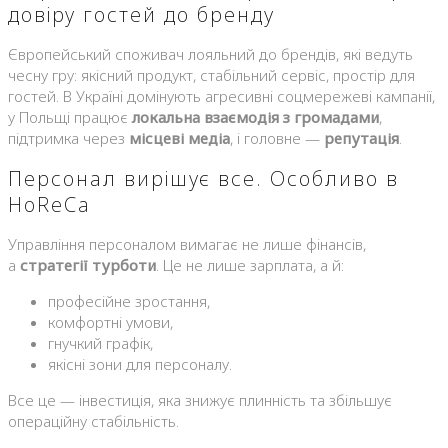
довіру гостей до бренду
Європейський споживач лояльний до брендів, які ведуть
чесну гру: якісний продукт, стабільний сервіс, простір для
гостей. В Україні домінують агресивні соцмережеві кампанії,
у Польщі працює
локальна взаємодія з громадами
,
підтримка через
місцеві медіа
, і головне —
репутація
.
Персонал вирішує все. Особливо в
HoReCa
Управління персоналом вимагає не лише фінансів,
а
стратегії турботи
. Це не лише зарплата, а й:
професійне зростання,
комфортні умови,
гнучкий графік,
якісні зони для персоналу.
Все це — інвестиція, яка знижує плинність та збільшує
операційну стабільність.