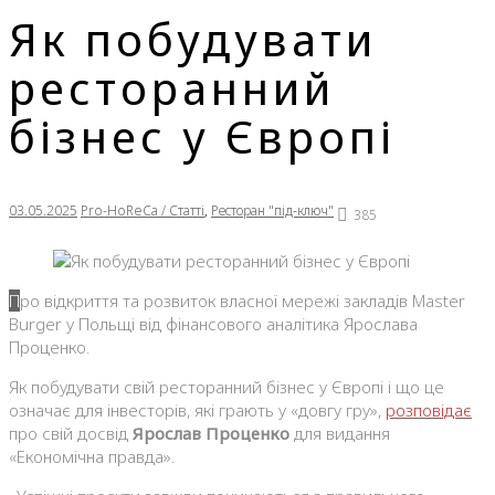
Як побудувати
ресторанний
бізнес у Європі
03.05.2025
Pro-HoReCa / Статті
,
Ресторан "під-ключ"
385
Про відкриття та розвиток власної мережі закладів Master
Burger у Польщі від фінансового аналітика Ярослава
Проценко.
Як побудувати свій ресторанний бізнес у Європі і що це
означає для інвесторів, які грають у «довгу гру»,
розповідає
про свій досвід
Ярослав Проценко
для видання
«Економічна правда».