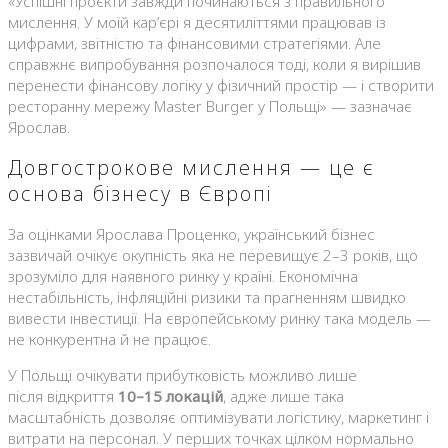
«Успішні проєкти завжди починаються з правильного
мислення. У моїй кар’єрі я десятиліттями працював із
цифрами, звітністю та фінансовими стратегіями. Але
справжнє випробування розпочалося тоді, коли я вирішив
перенести фінансову логіку у фізичний простір — і створити
ресторанну мережу Master Burger у Польщі» — зазначає
Ярослав.
Довгострокове мислення — це є
основа бізнесу в Європі
За оцінками Ярослава Проценко, український бізнес
зазвичай очікує окупність яка не перевищує 2–3 років, що
зрозуміло для наявного ринку у країні. Економічна
нестабільність, інфляційні ризики та прагненням швидко
вивести інвестиції. На європейському ринку така модель —
не конкурентна й не працює.
У Польщі очікувати прибутковість можливо лише
після відкриття
10–15 локацій
, адже лише така
масштабність дозволяє оптимізувати логістику, маркетинг і
витрати на персонал. У перших точках цілком нормально