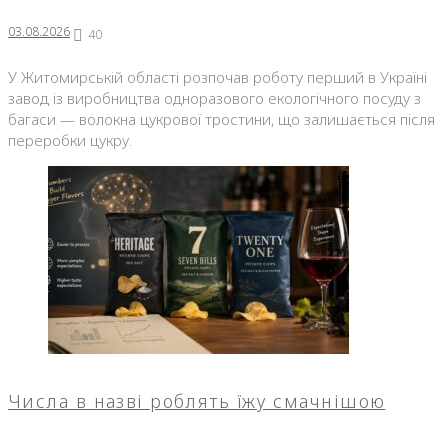
03.08.2026
40
У Житомирській області розпочав роботу перший в Україні
завод із виробництва одноразового екологічного посуду з
багаси — волокна цукрової тростини, що залишається після
переробки цукру.
Числа в назві роблять їжу смачнішою