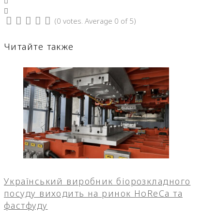
LinkedIn
Pinterest
(
0 votes
. Average
0
of 5)
1
2
3
4
5
Читайте также
Український виробник біорозкладного
посуду виходить на ринок HoReCa та
фастфуду