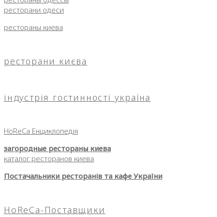
ресторани одеси
рестораны киева
ресторани києва
індустрія гостинності україна
HoReCa Енциклопедія
загородные рестораны киева
каталог ресторанов киева
Постачальники ресторанів та кафе України
HoReCa-Поставщики