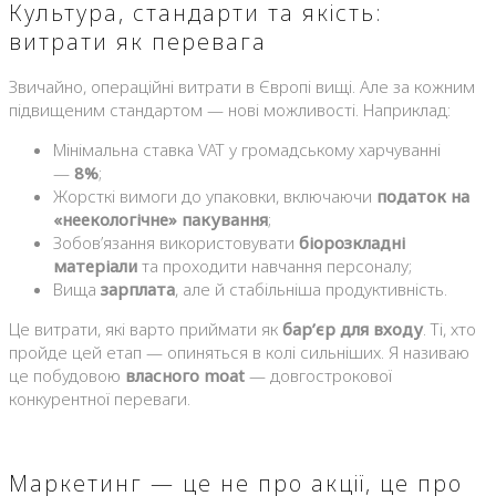
Культура, стандарти та якість:
витрати як перевага
Звичайно, операційні витрати в Європі вищі. Але за кожним
підвищеним стандартом — нові можливості. Наприклад:
Мінімальна ставка VAT у громадському харчуванні
—
8%
;
Жорсткі вимоги до упаковки, включаючи
податок на
«неекологічне» пакування
;
Зобов’язання використовувати
біорозкладні
матеріали
та проходити навчання персоналу;
Вища
зарплата
, але й стабільніша продуктивність.
Це витрати, які варто приймати як
бар’єр для входу
. Ті, хто
пройде цей етап — опиняться в колі сильніших. Я називаю
це побудовою
власного moat
— довгострокової
конкурентної переваги.
Маркетинг — це не про акції, це про