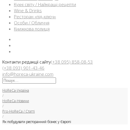
Кухні світу / Найкращі рецепти
Wine & Drinks
Ресторан «під-ключ»
Особи / Обличчя
Книжкова полиця
Facebook
Instargam
Telegram
Контакти редакції сайту
(+38 095) 858-08-53
(+38 093) 901-43-46
info@horeca-ukraine.com
Искать:
HoReCa-Україна
/
HoReCa-Новини
/
Pro-HoReCa / Статті
/
Як побудувати ресторанний бізнес у Європі