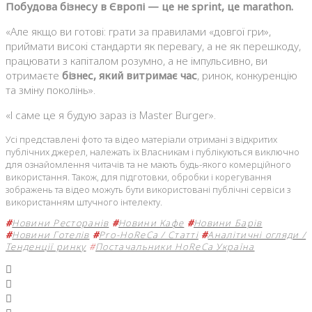
Побудова бізнесу в Європі — це не sprint, це marathon.
«Але якщо ви готові: грати за правилами «довгої гри»,
приймати високі стандарти як перевагу, а не як перешкоду,
працювати з капіталом розумно, а не імпульсивно, ви
отримаєте
бізнес, який витримає час
, ринок, конкуренцію
та зміну поколінь».
«І саме це я будую зараз із Master Burger».
Усі представлені фото та відео матеріали отримані з відкритих
публічних джерел, належать їх Власникам і публікуються виключно
для ознайомлення читачів та не мають будь-якого комерційного
використання. Також, для підготовки, обробки і корегування
зображень та відео можуть бути використовані публічні сервіси з
використанням штучного інтелекту.
#
Новини Ресторанів
#
Новини Кафе
#
Новини Барів
#
Новини Готелів
#
Pro-HoReCa / Статті
#
Аналітичні огляди /
Тенденції ринку
#
Постачальники HoReCa Україна
Facebook
Twitter
Google+