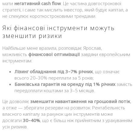
мати
негативний cash flow
. Це частина довгострокової
стратегії, і саме так мислить інвестор, який будує капітал, а
не спекулює короткостроковими трендами.
Які фінансові інструменти можуть
зменшити ризики
Найбільше мене вразила, розповідає Ярослав,
можливість
фінансової оптимізації
завдяки європейським
інструментам:
Лізинг обладнання під 3–7% річних
, що означає
всього 20–30% переплати за 5 років;
Банківська гарантія на оренду під 1% річних
замість
передоплати коштами за 3–5 місяців.
Це дозволяє
зменшити навантаження на грошовий потік
,
а отже — зберігати резерви на розвиток. Рентабельність
власного капіталу за рахунок цих інструментів може
досягати
30–40%
, що є більш ніж прийнятним з урахуванням
усіх ризиків.