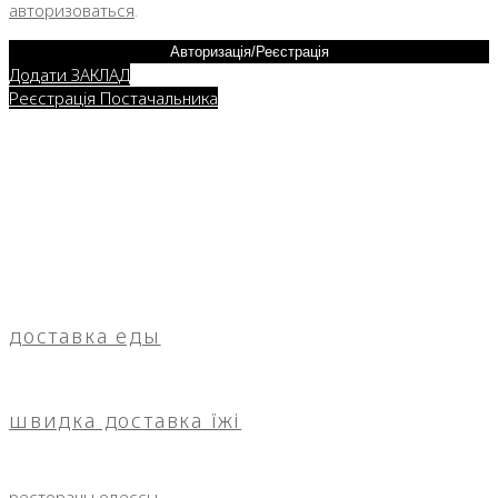
авторизоваться
.
Авторизація/Реєстрація
Додати ЗАКЛАД
Реєстрація Постачальника
доставка еды
швидка доставка їжі
рестораны одессы