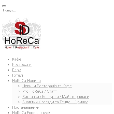
Перейти
к
Искать:
содержимому
Кафе
Ресторани
Бари
Готелі
HoReCa-Новини
Новини Ресторанів та Кафе
Pro-HoReCa / Статті
Виставки / Конкурси / Майстер-класи
Аналітичні огляди та Тенденції ринку
Постачальники
HoReCa Енциклопедія