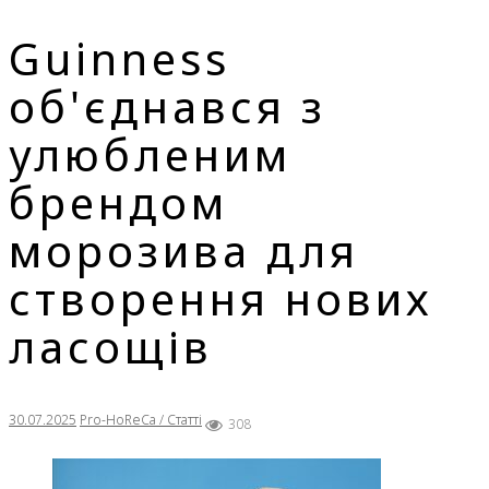
Guinness
об'єднався з
улюбленим
брендом
морозива для
створення нових
ласощів
30.07.2025
Pro-HoReCa / Статті
308