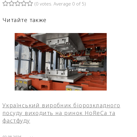
(
0 votes
. Average
0
of 5)
1
2
3
4
5
Читайте также
Український виробник біорозкладного
посуду виходить на ринок HoReCa та
фастфуду