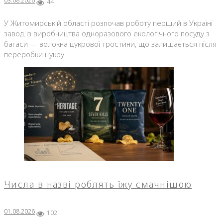
03.08.2026
44
У Житомирській області розпочав роботу перший в Україні
завод із виробництва одноразового екологічного посуду з
багаси — волокна цукрової тростини, що залишається після
переробки цукру.
Числа в назві роблять їжу смачнішою
01.08.2026
102