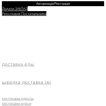
Авторизація/Реєстрація
Додати ЗАКЛАД
Реєстрація Постачальника
доставка еды
швидка доставка їжі
рестораны одессы
ресторани одеси