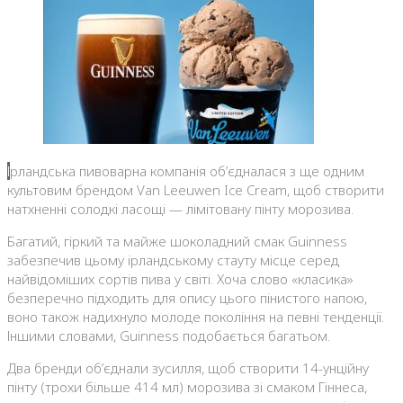
Ірландська пивоварна компанія об’єдналася з ще одним
культовим брендом Van Leeuwen Ice Cream, щоб створити
натхненні солодкі ласощі — лімітовану пінту морозива.
Багатий, гіркий та майже шоколадний смак Guinness
забезпечив цьому ірландському стауту місце серед
найвідоміших сортів пива у світі. Хоча слово «класика»
безперечно підходить для опису цього пінистого напою,
воно також надихнуло молоде покоління на певні тенденції.
Іншими словами, Guinness подобається багатьом.
Два бренди об’єднали зусилля, щоб створити 14-унційну
пінту (трохи більше 414 мл) морозива зі смаком Гіннеса,