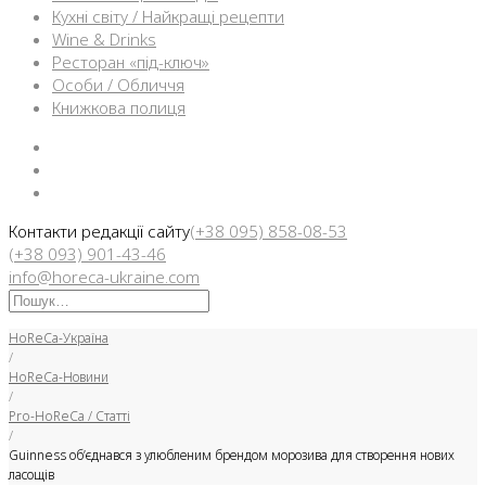
Кухні світу / Найкращі рецепти
Wine & Drinks
Ресторан «під-ключ»
Особи / Обличчя
Книжкова полиця
Facebook
Instargam
Telegram
Контакти редакції сайту
(+38 095) 858-08-53
(+38 093) 901-43-46
info@horeca-ukraine.com
Искать:
HoReCa-Україна
/
HoReCa-Новини
/
Pro-HoReCa / Статті
/
Guinness об’єднався з улюбленим брендом морозива для створення нових
ласощів