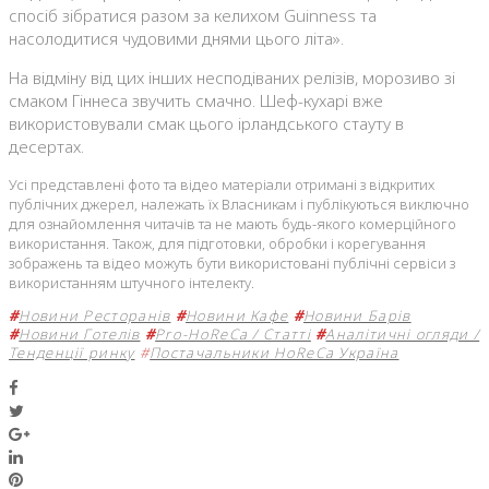
спосіб зібратися разом за келихом Guinness та
насолодитися чудовими днями цього літа».
На відміну від цих інших несподіваних релізів, морозиво зі
смаком Гіннеса звучить смачно. Шеф-кухарі вже
використовували смак цього ірландського стауту в
десертах.
Усі представлені фото та відео матеріали отримані з відкритих
публічних джерел, належать їх Власникам і публікуються виключно
для ознайомлення читачів та не мають будь-якого комерційного
використання. Також, для підготовки, обробки і корегування
зображень та відео можуть бути використовані публічні сервіси з
використанням штучного інтелекту.
#
Новини Ресторанів
#
Новини Кафе
#
Новини Барів
#
Новини Готелів
#
Pro-HoReCa / Статті
#
Аналітичні огляди /
Тенденції ринку
#
Постачальники HoReCa Україна
Facebook
Twitter
Google+
LinkedIn
Pinterest