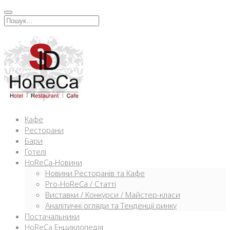
Перейти
к
Искать:
содержимому
Кафе
Ресторани
Бари
Готелі
HoReCa-Новини
Новини Ресторанів та Кафе
Pro-HoReCa / Статті
Виставки / Конкурси / Майстер-класи
Аналітичні огляди та Тенденції ринку
Постачальники
HoReCa Енциклопедія