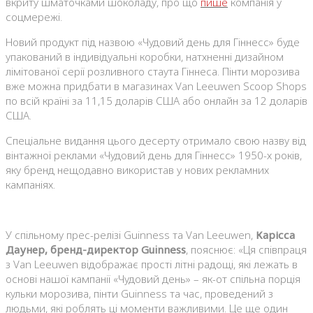
вкриту шматочками шоколаду, про що
пише
компанія у
соцмережі.
Новий продукт під назвою «Чудовий день для Гіннесс» буде
упакований в індивідуальні коробки, натхненні дизайном
лімітованої серії розливного стаута Гіннеса. Пінти морозива
вже можна придбати в магазинах Van Leeuwen Scoop Shops
по всій країні за 11,15 доларів США або онлайн за 12 доларів
США.
Спеціальне видання цього десерту отримало свою назву від
вінтажної реклами «Чудовий день для Гіннесс» 1950-х років,
яку бренд нещодавно використав у нових рекламних
кампаніях.
У спільному прес-релізі Guinness та Van Leeuwen,
Карісса
Даунер, бренд-директор Guinness
, пояснює: «Ця співпраця
з Van Leeuwen відображає прості літні радощі, які лежать в
основі нашої кампанії «Чудовий день» – як-от спільна порція
кульки морозива, пінти Guinness та час, проведений з
людьми, які роблять ці моменти важливими. Це ще один