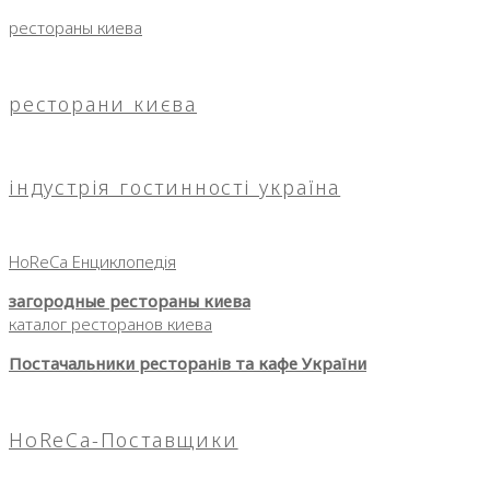
рестораны киева
ресторани києва
індустрія гостинності україна
HoReCa Енциклопедія
загородные рестораны киева
каталог ресторанов киева
Постачальники ресторанів та кафе України
HoReCa-Поставщики