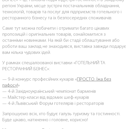
регіоні України, місце зустрічі постачальників обладнання,
технологій, товарів та послуг для підприємств готельного і
ресторанного бізнесу та їх безпосередніх споживачів.
Саме тут можна побачити і отримати багато цікавих
пропозицій і оригінальних товарів, ознайомитися з
останніми новинками. На якій би стадії облаштування або
роботи ваш заклад не знаходився, виставка завжди подарує
вам кілька чудових ідей.
У рамках спеціалізованої виставки «ГОТЕЛЬНИЙ ТА
РЕСТОРАННИЙ БІЗНЕС»:
— 9-й конкурс професійних кухарів «
ПРОСТО. Їжа без
пафосу!
»
— 4-й Західноукраїнський чемпіонат барменів
— Майстер-класи від відомих шеф-кухарів
— 4-й Львівський Форум готелярів і рестораторів
Запрошуємо всіх, хто будує галузь туризму та гостинності.
Буде цікаво, натхненно і головне, корисно!