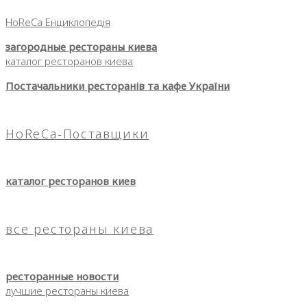
HoReCa Енциклопедія
загородные рестораны киева
каталог ресторанов киева
Постачальники ресторанів та кафе України
HoReCa-Поставщики
каталог ресторанов киев
все рестораны киева
ресторанные новости
лучшие рестораны киева