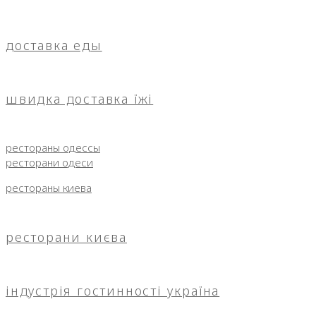
доставка еды
швидка доставка їжі
рестораны одессы
ресторани одеси
рестораны киева
ресторани києва
індустрія гостинності україна