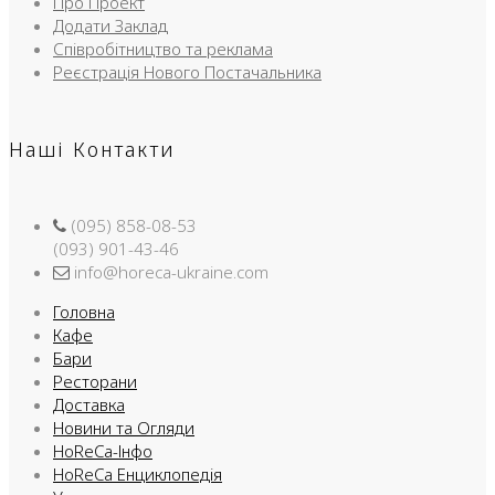
Про Проект
Додати Заклад
Співробітництво та реклама
Реєстрація Нового Постачальника
Наші Контакти
(095) 858-08-53
(093) 901-43-46
info@horeca-ukraine.com
Головна
Кафе
Бари
Ресторани
Доставка
Новини та Огляди
HoReCa-Інфо
HoReCa Енциклопедія