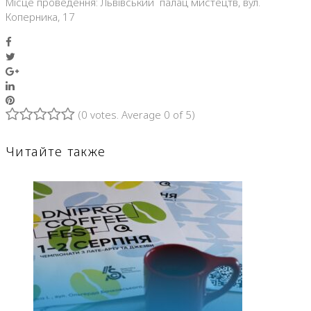
Місце проведення: Львівський палац мистецтв, вул.
Коперника, 17
Facebook
Twitter
Google+
LinkedIn
Pinterest
(
0 votes
. Average
0
of 5)
1
2
3
4
5
Читайте также