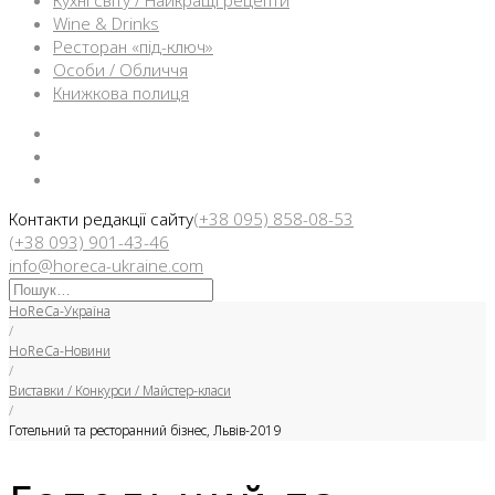
Кухні світу / Найкращі рецепти
Wine & Drinks
Ресторан «під-ключ»
Особи / Обличчя
Книжкова полиця
Facebook
Instargam
Telegram
Контакти редакції сайту
(+38 095) 858-08-53
(+38 093) 901-43-46
info@horeca-ukraine.com
Искать:
HoReCa-Україна
/
HoReCa-Новини
/
Виставки / Конкурси / Майстер-класи
/
Готельний та ресторанний бізнес, Львів-2019