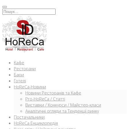
Перейти
к
Искать:
содержимому
Кафе
Ресторани
Бари
Готелі
HoReCa-Новини
Новини Ресторанів та Кафе
Pro-HoReCa / Статті
Виставки / Конкурси / Майстер-класи
Аналітичні огляди та Тенденції ринку
Постачальники
HoReCa Енциклопедія