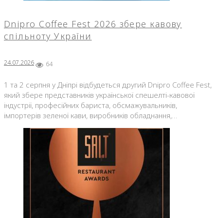
Dnipro Coffee Fest 2026 збере кавову
спільноту України
24.07.2026
64
1 та 2 серпня у Дніпрі відбудеться другий Dnipro Coffee Fest,
який збере представників української спешелті-кавової
індустрії, професійних бариста, обсмажувальників,
імпортерів зеленої кави, виробників обладнання,…