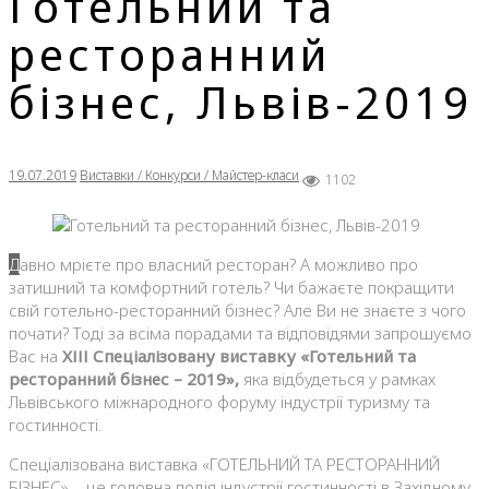
Готельний та
ресторанний
бізнес, Львів-2019
19.07.2019
Виставки / Конкурси / Майстер-класи
1102
Давно мрієте про власний ресторан? А можливо про
затишний та комфортний готель? Чи бажаєте покращити
свій готельно-ресторанний бізнес? Але Ви не знаєте з чого
почати? Тоді за всіма порадами та відповідями запрошуємо
Вас на
ХІІІ Спеціалізовану виставку «Готельний та
ресторанний бізнес – 2019»,
яка відбудеться у рамках
Львівського міжнародного форуму індустрії туризму та
гостинності.
Спеціалізована виставка «ГОТЕЛЬНИЙ ТА РЕСТОРАННИЙ
БІЗНЕС» – це головна подія індустрії гостинності в Західному