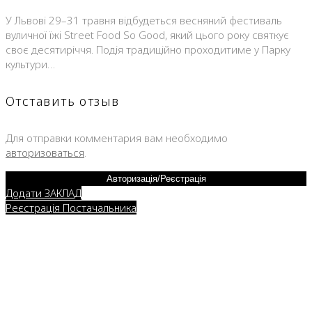
У Львові 29–31 травня відбудеться весняний фестиваль
вуличної їжі Street Food So Good, який цього року святкує
своє десятиріччя. Подія традиційно проходитиме у Парку
культури…
Отставить отзыв
Для отправки комментария вам необходимо
авторизоваться
.
Авторизація/Реєстрація
Додати ЗАКЛАД
Реєстрація Постачальника