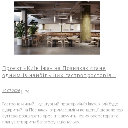
Проєкт «Київ Їжа» на Позняках стане
одним із найбільших гастропросторів…
19.07.2026
70
Гастрономічний і культурний простір «Київ Їжа», який буде
відкритий на Позняках, отримає зміни концепції: девелопер
суттєво розширить проєкт, залучить нових операторів та
планує створити багатофункціональну…