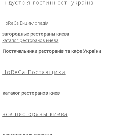
індустрія гостинності україна
HoReCa Енциклопедія
загородные рестораны киева
каталог ресторанов киева
Постачальники ресторанів та кафе України
HoReCa-Поставщики
каталог ресторанов киев
все рестораны киева
ресторанные новости