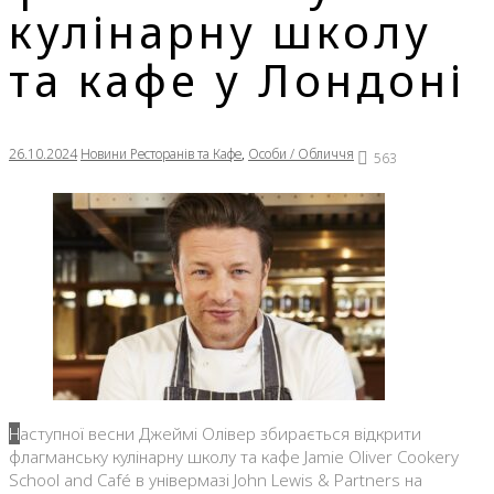
кулінарну школу
та кафе у Лондоні
26.10.2024
Новини Ресторанів та Кафе
,
Особи / Обличчя
563
Наступної весни Джеймі Олівер збирається відкрити
флагманську кулінарну школу та кафе Jamie Oliver Cookery
School and Café в універмазі John Lewis & Partners на