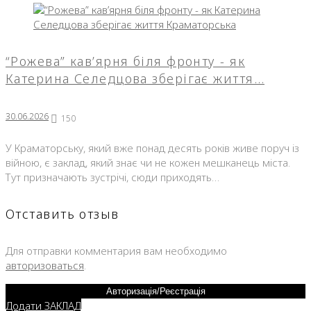
“Рожева” кав’ярня біля фронту - як
Катерина Селедцова зберігає життя…
30.06.2026
150
У Краматорську, який вже понад десять років живе поруч із
війною, є заклад, який знає чи не кожен мешканець міста.
Тут призначають зустрічі, сюди приходять…
Отставить отзыв
Для отправки комментария вам необходимо
авторизоваться
.
Авторизація/Реєстрація
Додати ЗАКЛАД