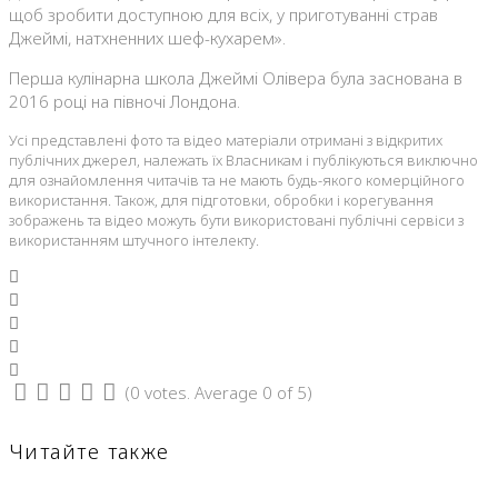
щоб зробити доступною для всіх, у приготуванні страв
Джеймі, натхненних шеф-кухарем».
Перша кулінарна школа Джеймі Олівера була заснована в
2016 році на півночі Лондона.
Усі представлені фото та відео матеріали отримані з відкритих
публічних джерел, належать їх Власникам і публікуються виключно
для ознайомлення читачів та не мають будь-якого комерційного
використання. Також, для підготовки, обробки і корегування
зображень та відео можуть бути використовані публічні сервіси з
використанням штучного інтелекту.
Facebook
Twitter
Google+
LinkedIn
Pinterest
(
0 votes
. Average
0
of 5)
1
2
3
4
5
Читайте также