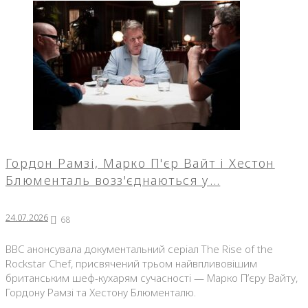
Гордон Рамзі, Марко П'єр Вайт і Хестон
Блюменталь возз'єднаються у…
24.07.2026
68
BBC анонсувала документальний серіал The Rise of the
Rockstar Chef, присвячений трьом найвпливовішим
британським шеф-кухарям сучасності — Марко П’єру Вайту,
Гордону Рамзі та Хестону Блюменталю.