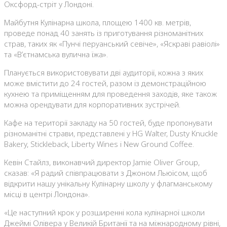
Оксфорд-стріт у Лондоні.
Майбутня Кулінарна школа, площею 1400 кв. метрів,
проведе понад 40 занять із приготування різноманітних
страв, таких як «Пунчі перуанський севіче», «Яскраві равіолі»
та «В’єтнамська вулична їжа».
Планується використовувати дві аудиторії, кожна з яких
може вмістити до 24 гостей, разом із демонстраційною
кухнею та приміщенням для проведення заходів, яке також
можна орендувати для корпоративних зустрічей.
Кафе на території закладу на 50 гостей, буде пропонувати
різноманітні страви, представлені у HG Walter, Dusty Knuckle
Bakery, Stickleback, Liberty Wines і New Ground Coffee.
Кевін Стайлз, виконавчий директор Jamie Oliver Group,
сказав: «Я радий співпрацювати з Джоном Льюїсом, щоб
відкрити нашу унікальну Кулінарну школу у флагманському
місці в центрі Лондона».
«Це наступний крок у розширенні кола кулінарної школи
Джеймі Олівера у Великій Британії та на міжнародному рівні,