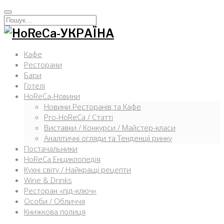
Перейти
к
Искать:
содержимому
Кафе
Ресторани
Бари
Готелі
HoReCa-Новини
Новини Ресторанів та Кафе
Pro-HoReCa / Статті
Виставки / Конкурси / Майстер-класи
Аналітичні огляди та Тенденції ринку
Постачальники
HoReCa Енциклопедія
Кухні світу / Найкращі рецепти
Wine & Drinks
Ресторан «під-ключ»
Особи / Обличчя
Книжкова полиця