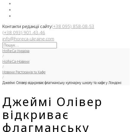
Facebook
Instargam
Telegram
Контакти редакції сайту
(+38 095) 858-08-53
(+38 093) 901-43-46
info@horeca-ukraine.com
Искать:
HoReCa-Україна
/
HoReCa-Новини
/
Новини Ресторанів та Кафе
/
Джеймі Олівер відкриває флагманську кулінарну школу та кафе у Лондоні
Джеймі Олівер
відкриває
флагманську