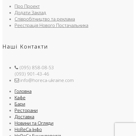
Про Проект
Додати Заклад
Співробітництво та реклама
Реєстрація Нового Постачальника
Наші Контакти
(095) 858-08-53
(093) 901-43-46
info@horeca-ukraine.com
Головна
Кафе
Бари
Ресторани
Доставка
Новини та Огляди
HoReCa-Інфо
HoReCa Енциклопедія