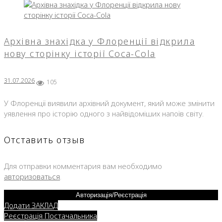
Архівна знахідка у Флоренції відкрила
нову сторінку історії Coca-Cola
31.07.2026
105
У Флоренції виявили архівний документ, який може змінити
уявлення про історію одного з найвідоміших напоїв світу.
Отставить отзыв
Для отправки комментария вам необходимо
авторизоваться
.
Авторизація/Реєстрація
Додати ЗАКЛАД
Реєстрація Постачальника