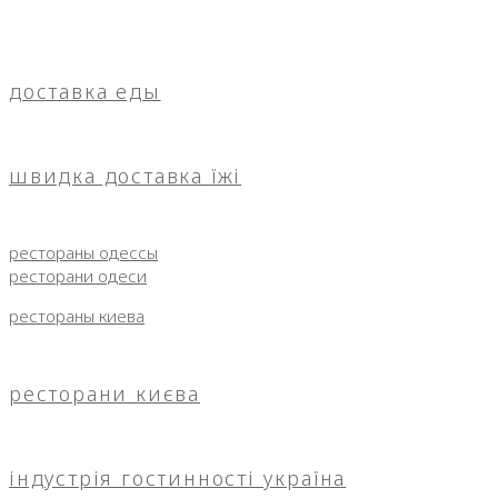
доставка еды
швидка доставка їжі
рестораны одессы
ресторани одеси
рестораны киева
ресторани києва
індустрія гостинності україна