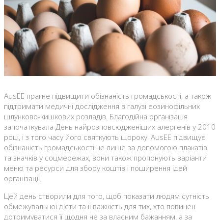
AusEE прагне підвищити обізнаність громадськості, а також
підтримати медичні дослідження в галузі еозинофільних
шлунково-кишкових розладів. Благодійна організація
започаткувала День найрозповсюдженіших алергенів у 2010
році, і з того часу його святкують щороку. AusEE підвищує
обізнаність громадськості не лише за допомогою плакатів
та значків у соцмережах, вони також пропонують варіанти
меню та ресурси для збору коштів і поширення ідей
організації.
Цей день створили для того, щоб показати людям сутність
обмежувальної дієти та її важкість для тих, хто повинен
дотримуватися її щодня не за власним бажанням, а за