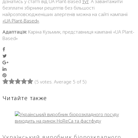
дізнатись у статті від UA Plant-Based
тут
. А завантажити
безплатні збірники рецептів без більшості
найрозповсюдженіших алергенів можна на сайті кампанії
«UA Plant-Based»
.
Адаптація:
Каріна Кузьмик, представниця кампанії «UA Plant-
Based»
Facebook
Twitter
Google+
LinkedIn
Pinterest
(
5 votes
. Average
5
of 5)
1
2
3
4
5
Читайте также
Український виробник біорозкладного