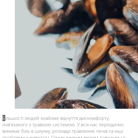
Більшості людей знайоме відчуття дискомфорту,
пов’язаного з травною системою. У всіх нас періодично
виникає біль в шлунку, розлади травлення, печія та інші
проблеми з животом. Однак деяким людям доводиться