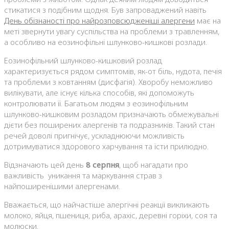
стикатися з подібним щодня. Був запроваджений навіть
День обізнаності про найрозповсюдженіші алергени
має на
меті звернути увагу суспільства на проблеми з травленням,
а особливо на еозинофільні шлунково-кишкові розлади.
Еозинофільний шлунково-кишковий розлад
характеризується рядом симптомів, як-от біль, нудота, печія
та проблеми з ковтанням (дисфагія). Хворобу неможливо
вилікувати, але існує кілька способів, які допоможуть
контролювати її. Багатьом людям з еозинофільним
шлунково-кишковим розладом призначають обмежувальні
дієти без поширених алергенів та подразників. Такий стан
речей доволі пригнічує, ускладнюючи можливість
дотримуватися здорового харчування та їсти прилюдно.
Відзначають цей день
8 серпня
, щоб нагадати про
важливість уникання та маркування страв з
найпоширенішими алергенами.
Вважається, що найчастіше алергічні реакції викликають
молоко, яйця, пшениця, риба, арахіс, деревні горіхи, соя та
молюски.