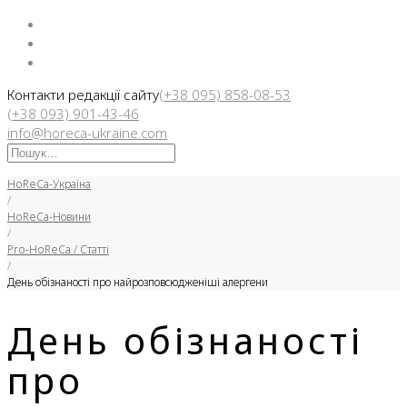
Facebook
Instargam
Telegram
Контакти редакції сайту
(+38 095) 858-08-53
(+38 093) 901-43-46
info@horeca-ukraine.com
Искать:
HoReCa-Україна
/
HoReCa-Новини
/
Pro-HoReCa / Статті
/
День обізнаності про найрозповсюдженіші алергени
День обізнаності
про