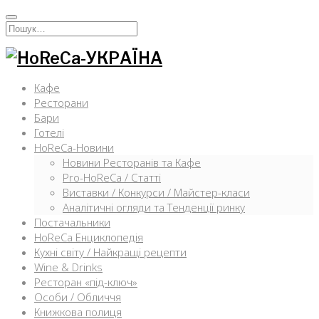
Перейти
к
Искать:
содержимому
Кафе
Ресторани
Бари
Готелі
HoReCa-Новини
Новини Ресторанів та Кафе
Pro-HoReCa / Статті
Виставки / Конкурси / Майстер-класи
Аналітичні огляди та Тенденції ринку
Постачальники
HoReCa Енциклопедія
Кухні світу / Найкращі рецепти
Wine & Drinks
Ресторан «під-ключ»
Особи / Обличчя
Книжкова полиця