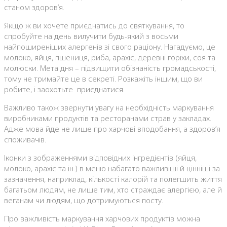
станом здоров’я.
Якщо ж ви хочете приєднатись до святкування, то
спробуйте на день вилучити будь-який з восьми
найпоширеніших алергенів зі свого раціону. Нагадуємо, це
молоко, яйця, пшениця, риба, арахіс, деревні горіхи, соя та
молюски. Мета дня – підвищити обізнаність громадськості,
тому не тримайте це в секреті. Розкажіть іншим, що ви
робите, і заохотьте приєднатися.
Важливо також звернути увагу на необхідність маркування
виробниками продуктів та ресторанами страв у закладах.
Адже мова йде не лише про харчові вподобання, а здоров’я
споживачів.
Іконки з зображеннями відповідних інгредієнтів (яйця,
молоко, арахіс та ін.) в меню набагато важливіші й цінніші за
зазначення, наприклад, кількості калорій та полегшить життя
багатьом людям, не лише тим, хто страждає алергією, але й
веганам чи людям, що дотримуються посту.
Про важливість маркування харчових продуктів можна