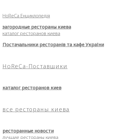
HoReCa Енциклопедія
загородные рестораны киева
каталог ресторанов киева
Постачальники ресторанів та кафе України
HoReCa-Поставщики
каталог ресторанов киев
все рестораны киева
ресторанные новости
лучшие рестораны киева