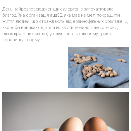
День найрозповсюдженіших алергенів започаткувала
благодійна організація
ausEE
, яка має на меті покращити
життя людей, що страждають від еозинофільних розладів. Ці
хвороби виникають, коли кількість еозинофілів (різновид
білих кров’яних клітин) у шлунково-кишковому тракті
перевищує норму.