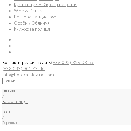
Кухні світу / Найкращі рецепти
Wine & Drinks
Ресторан «під-ключ»
Особи / Обличчя
Книжкова полиця
Facebook
Instargam
Telegram
Контакти редакції сайту
(+38 095) 858-08-53
(+38 093) 901-43-46
info@horeca-ukraine.com
Искать:
Главная
/
Каталог закладів
/
ГОТЕЛІ
/
Зорецвит