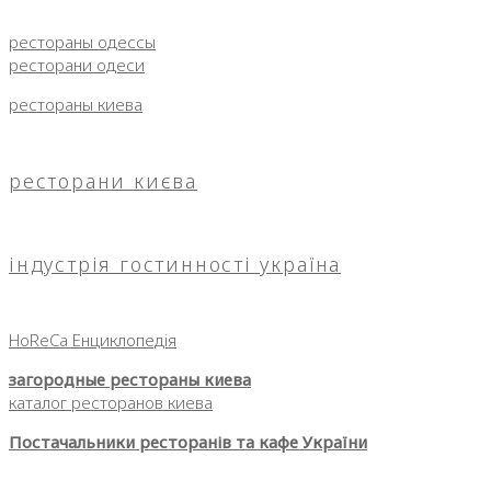
рестораны одессы
ресторани одеси
рестораны киева
ресторани києва
індустрія гостинності україна
HoReCa Енциклопедія
загородные рестораны киева
каталог ресторанов киева
Постачальники ресторанів та кафе України