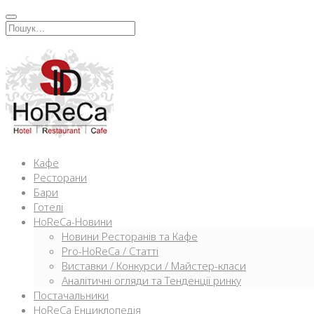
Перейти
к
Искать:
содержимому
Кафе
Ресторани
Бари
Готелі
HoReCa-Новини
Новини Ресторанів та Кафе
Pro-HoReCa / Статті
Виставки / Конкурси / Майстер-класи
Аналітичні огляди та Тенденції ринку
Постачальники
HoReCa Енциклопедія