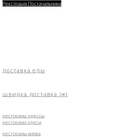
Реєстрація Постачальника
доставка еды
швидка доставка їжі
рестораны одессы
ресторани одеси
рестораны киева