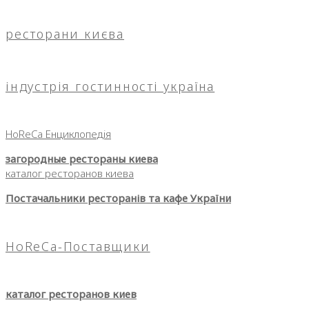
ресторани києва
індустрія гостинності україна
HoReCa Енциклопедія
загородные рестораны киева
каталог ресторанов киева
Постачальники ресторанів та кафе України
HoReCa-Поставщики
каталог ресторанов киев