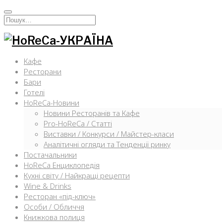
Перейти
к
Искать:
содержимому
Кафе
Ресторани
Бари
Готелі
HoReCa-Новини
Новини Ресторанів та Кафе
Pro-HoReCa / Статті
Виставки / Конкурси / Майстер-класи
Аналітичні огляди та Тенденції ринку
Постачальники
HoReCa Енциклопедія
Кухні світу / Найкращі рецепти
Wine & Drinks
Ресторан «під-ключ»
Особи / Обличчя
Книжкова полиця