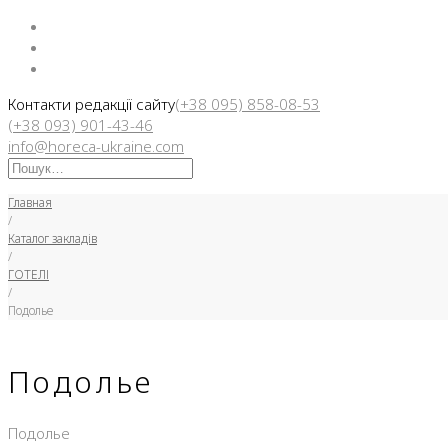
Facebook
Instargam
Telegram
Контакти редакції сайту
(+38 095) 858-08-53
(+38 093) 901-43-46
info@horeca-ukraine.com
Искать:
Главная
/
Каталог закладів
/
ГОТЕЛІ
/
Подолье
Подолье
Подолье