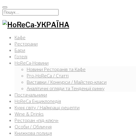
Перейти
к
Искать:
содержимому
Кафе
Ресторани
Бари
Готелі
HoReCa-Новини
Новини Ресторанів та Кафе
Pro-HoReCa / Статті
Виставки / Конкурси / Майстер-класи
Аналітичні огляди та Тенденції ринку
Постачальники
HoReCa Енциклопедія
Кухні світу / Найкращі рецепти
Wine & Drinks
Ресторан «під-ключ»
Особи / Обличчя
Книжкова полиця