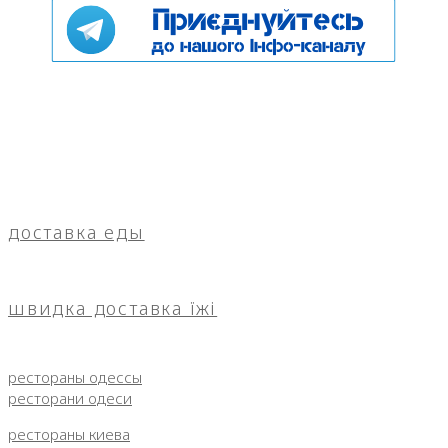
доставка еды
швидка доставка їжі
рестораны одессы
ресторани одеси
рестораны киева