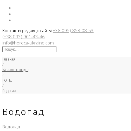
Facebook
Instargam
Telegram
Контакти редакції сайту
(+38 095) 858-08-53
(+38 093) 901-43-46
info@horeca-ukraine.com
Искать:
Главная
/
Каталог закладів
/
ГОТЕЛІ
/
Водопад
Водопад
Водопад