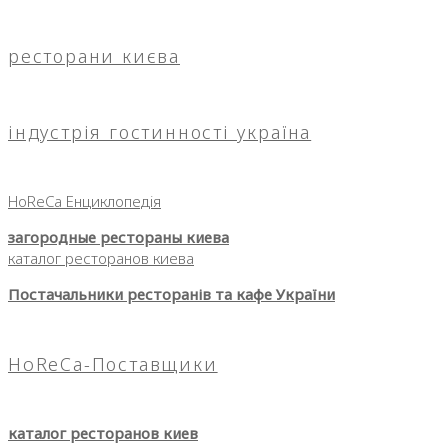
ресторани києва
індустрія гостинності україна
HoReCa Енциклопедія
загородные рестораны киева
каталог ресторанов киева
Постачальники ресторанів та кафе України
HoReCa-Поставщики
каталог ресторанов киев