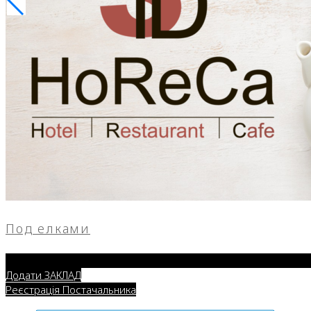
Под елками
Додати ЗАКЛАД
Реєстрація Постачальника