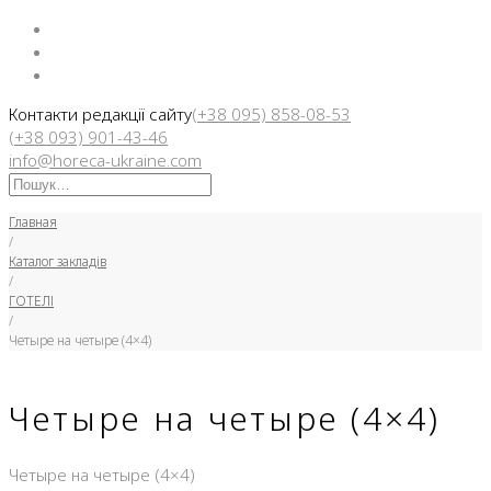
Facebook
Instargam
Telegram
Контакти редакції сайту
(+38 095) 858-08-53
(+38 093) 901-43-46
info@horeca-ukraine.com
Искать:
Главная
/
Каталог закладів
/
ГОТЕЛІ
/
Четыре на четыре (4×4)
Четыре на четыре (4×4)
Четыре на четыре (4×4)