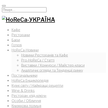
Перейти
к
Искать:
содержимому
Кафе
Ресторани
Бари
Готелі
HoReCa-Новини
Новини Ресторанів та Кафе
Pro-HoReCa / Статті
Виставки / Конкурси / Майстер-класи
Аналітичні огляди та Тенденції ринку
Постачальники
HoReCa Енциклопедія
Кухні світу / Найкращі рецепти
Wine & Drinks
Ресторан «під-ключ»
Особи / Обличчя
Книжкова полиця