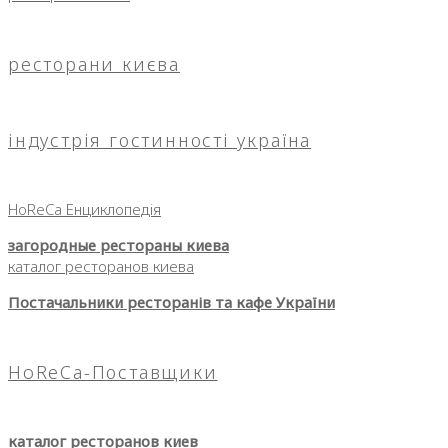
ресторани києва
індустрія гостинності україна
HoReCa Енциклопедія
загородные рестораны киева
каталог ресторанов киева
Постачальники ресторанів та кафе України
HoReCa-Поставщики
каталог ресторанов киев