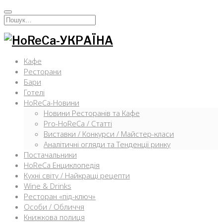
Перейти
к
Искать:
содержимому
Кафе
Ресторани
Бари
Готелі
HoReCa-Новини
Новини Ресторанів та Кафе
Pro-HoReCa / Статті
Виставки / Конкурси / Майстер-класи
Аналітичні огляди та Тенденції ринку
Постачальники
HoReCa Енциклопедія
Кухні світу / Найкращі рецепти
Wine & Drinks
Ресторан «під-ключ»
Особи / Обличчя
Книжкова полиця