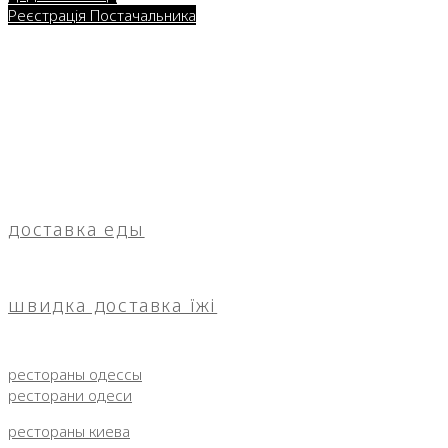
Реєстрація Постачальника
доставка еды
швидка доставка їжі
рестораны одессы
ресторани одеси
рестораны киева