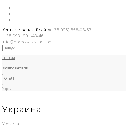
Facebook
Instargam
Telegram
Контакти редакції сайту
(+38 095) 858-08-53
(+38 093) 901-43-46
info@horeca-ukraine.com
Искать:
Главная
/
Каталог закладів
/
ГОТЕЛІ
/
Украина
Украина
Украина