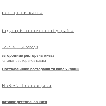
ресторани києва
індустрія гостинності україна
HoReCa Енциклопедія
загородные рестораны киева
каталог ресторанов киева
Постачальники ресторанів та кафе України
HoReCa-Поставщики
каталог ресторанов киев