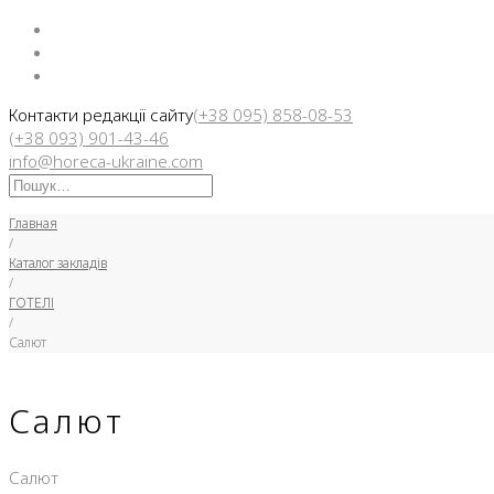
Facebook
Instargam
Telegram
Контакти редакції сайту
(+38 095) 858-08-53
(+38 093) 901-43-46
info@horeca-ukraine.com
Искать:
Главная
/
Каталог закладів
/
ГОТЕЛІ
/
Салют
Салют
Салют