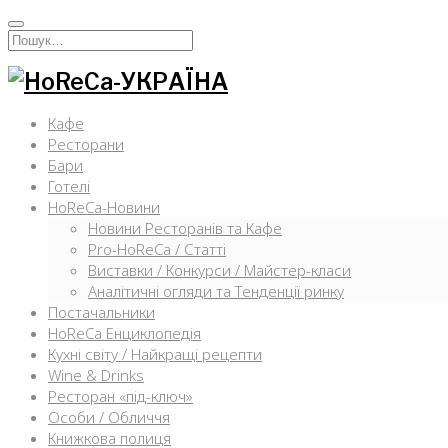
Перейти
к
Искать:
содержимому
Кафе
Ресторани
Бари
Готелі
HoReCa-Новини
Новини Ресторанів та Кафе
Pro-HoReCa / Статті
Виставки / Конкурси / Майстер-класи
Аналітичні огляди та Тенденції ринку
Постачальники
HoReCa Енциклопедія
Кухні світу / Найкращі рецепти
Wine & Drinks
Ресторан «під-ключ»
Особи / Обличчя
Книжкова полиця