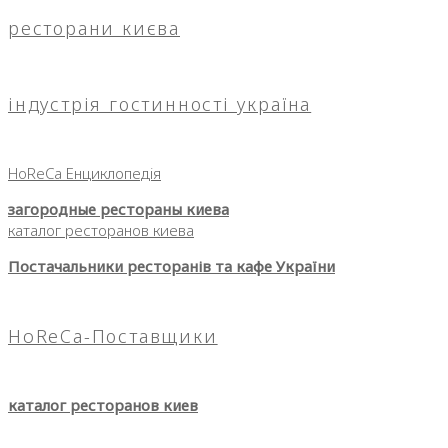
ресторани києва
індустрія гостинності україна
HoReCa Енциклопедія
загородные рестораны киева
каталог ресторанов киева
Постачальники ресторанів та кафе України
HoReCa-Поставщики
каталог ресторанов киев