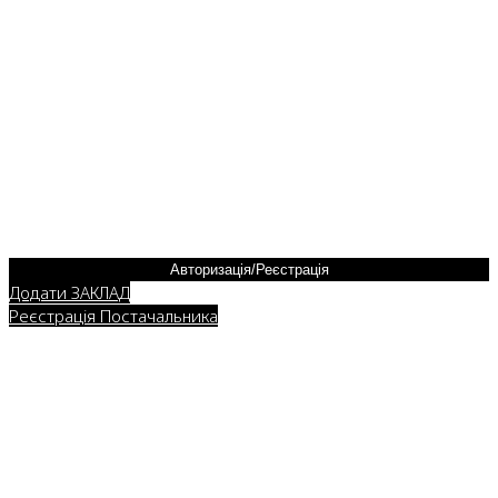
Авторизація/Реєстрація
Додати ЗАКЛАД
Реєстрація Постачальника