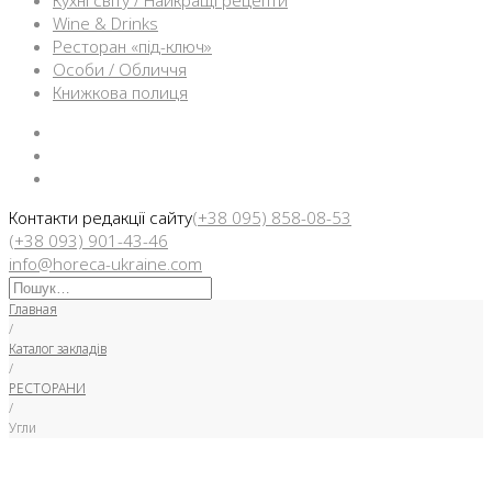
Кухні світу / Найкращі рецепти
Wine & Drinks
Ресторан «під-ключ»
Особи / Обличчя
Книжкова полиця
Facebook
Instargam
Telegram
Контакти редакції сайту
(+38 095) 858-08-53
(+38 093) 901-43-46
info@horeca-ukraine.com
Искать:
Главная
/
Каталог закладів
/
РЕСТОРАНИ
/
Угли