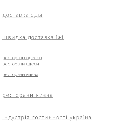
доставка еды
швидка доставка їжі
рестораны одессы
ресторани одеси
рестораны киева
ресторани києва
індустрія гостинності україна