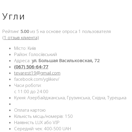
Угли
Рейтинг
5.00
из 5 на основе опроса
1
пользователя
(
1
отзыв клиента)
Місто: Київ
Район: Голосіївський
Адреса:
ул. Большая Васильковская, 72
(067) 506-64-77
tevarest19@gmail.com
facebook.com/yglikiev/
Часи роботи:
с 11:00 до 24:00
Кухня: Азербайджанська, Грузинська, Східна, Турецька
Оплата картою
Кількість місць/номерів: 150
Наявність LUX або VIP
Середній чек: 400-500 UAH