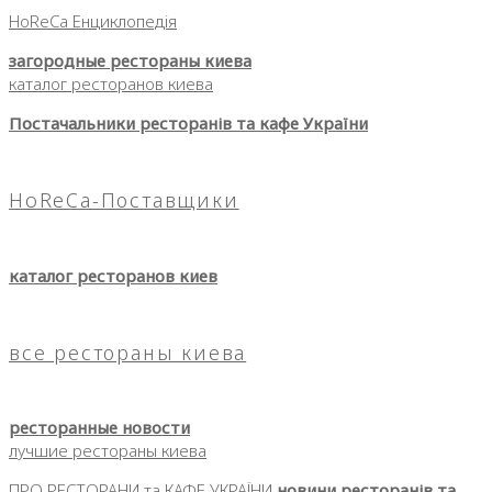
HoReCa Енциклопедія
загородные рестораны киева
каталог ресторанов киева
Постачальники ресторанів та кафе України
HoReCa-Поставщики
каталог ресторанов киев
все рестораны киева
ресторанные новости
лучшие рестораны киева
ПРО РЕСТОРАНИ та КАФЕ УКРАЇНИ
новини ресторанів та