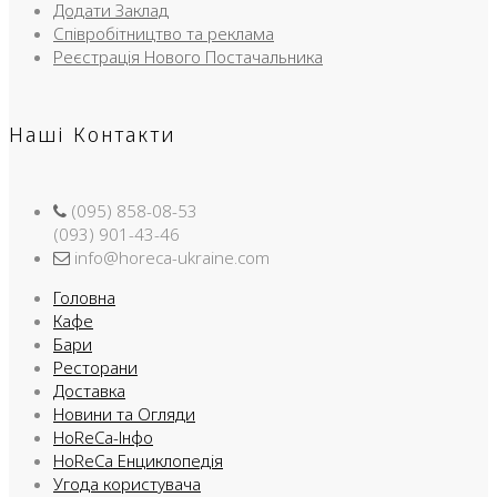
Додати Заклад
Співробітництво та реклама
Реєстрація Нового Постачальника
Наші Контакти
(095) 858-08-53
(093) 901-43-46
info@horeca-ukraine.com
Головна
Кафе
Бари
Ресторани
Доставка
Новини та Огляди
HoReCa-Інфо
HoReCa Енциклопедія
Угода користувача