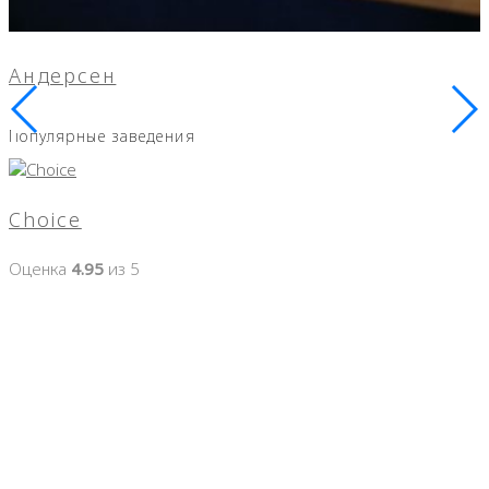
Андерсен
Популярные заведения
Choice
Оценка
4.95
из 5