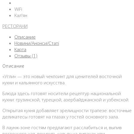
WiFi
Кал'ян
РЕСТОРАНИ
Описание
Новини/Анонси/Статі
Карта
Отзывы (1)
Описание
«Угли» — это новый чекпоинт для ценителей восточной
кухни и кальянного искусства.
Блюда здесь готовят носители рецептур национальной
кухни: грузинской, турецкой, азербайджанской и узбекской.
Открытая кухня добавляет зрелищности трапезе: восточные
деликатесы готовят на глазах у гостей основного зала.
В лаунж-зоне гостям предлагают расслабиться и, выпив
восточного чая, покурить кальян на диванах или