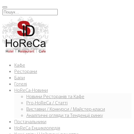
Перейти
к
Искать:
содержимому
Кафе
Ресторани
Бари
Готелі
HoReCa-Новини
Новини Ресторанів та Кафе
Pro-HoReCa / Статті
Виставки / Конкурси / Майстер-класи
Аналітичні огляди та Тенденції ринку
Постачальники
HoReCa Енциклопедія