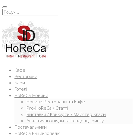
Перейти
к
Искать:
содержимому
Кафе
Ресторани
Бари
Готелі
HoReCa-Новини
Новини Ресторанів та Кафе
Pro-HoReCa / Статті
Виставки / Конкурси / Майстер-класи
Аналітичні огляди та Тенденції ринку
Постачальники
HoReCa Енциклопедія