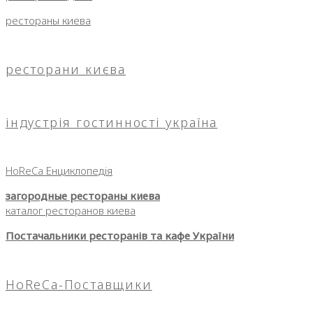
рестораны киева
ресторани києва
індустрія гостинності україна
HoReCa Енциклопедія
загородные рестораны киева
каталог ресторанов киева
Постачальники ресторанів та кафе України
HoReCa-Поставщики