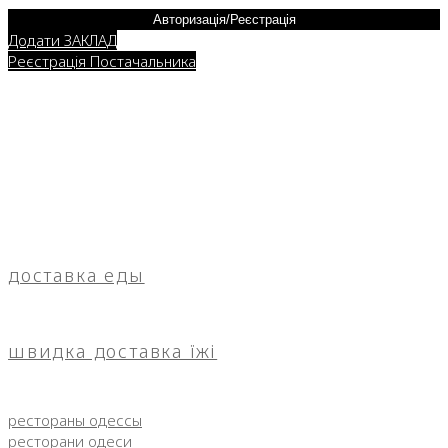
Авторизація/Реєстрація
Додати ЗАКЛАД
Реєстрація Постачальника
доставка еды
швидка доставка їжі
рестораны одессы
ресторани одеси