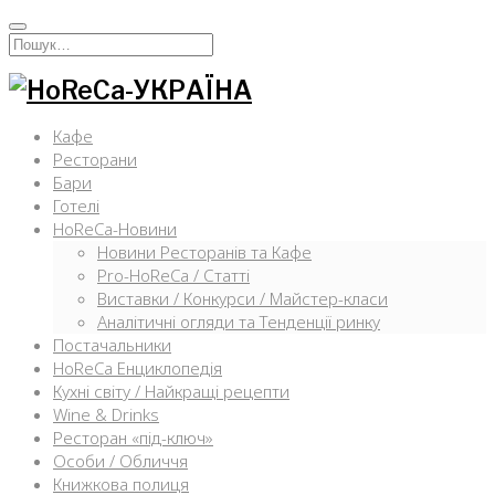
Перейти
к
Искать:
содержимому
Кафе
Ресторани
Бари
Готелі
HoReCa-Новини
Новини Ресторанів та Кафе
Pro-HoReCa / Статті
Виставки / Конкурси / Майстер-класи
Аналітичні огляди та Тенденції ринку
Постачальники
HoReCa Енциклопедія
Кухні світу / Найкращі рецепти
Wine & Drinks
Ресторан «під-ключ»
Особи / Обличчя
Книжкова полиця