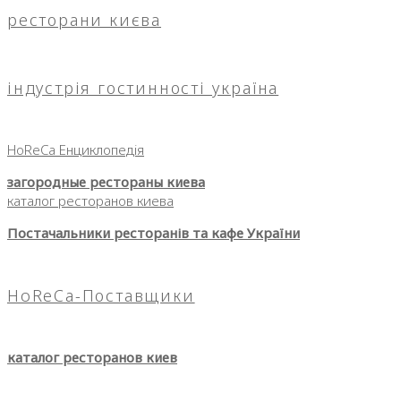
ресторани києва
індустрія гостинності україна
HoReCa Енциклопедія
загородные рестораны киева
каталог ресторанов киева
Постачальники ресторанів та кафе України
HoReCa-Поставщики
каталог ресторанов киев