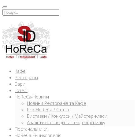
Перейти
к
Искать:
содержимому
Кафе
Ресторани
Бари
Готелі
HoReCa-Новини
Новини Ресторанів та Кафе
Pro-HoReCa / Статті
Виставки / Конкурси / Майстер-класи
Аналітичні огляди та Тенденції ринку
Постачальники
HoReCa Енциклопедія