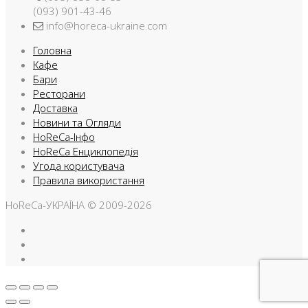
(093) 901-43-46
info@horeca-ukraine.com
Головна
Кафе
Бари
Ресторани
Доставка
Новини та Огляди
HoReCa-Інфо
HoReCa Енциклопедія
Угода користувача
Правила використання
HoReCa-УКРАЇНА © 2009-2026
Facebook
Instargam
Telegram