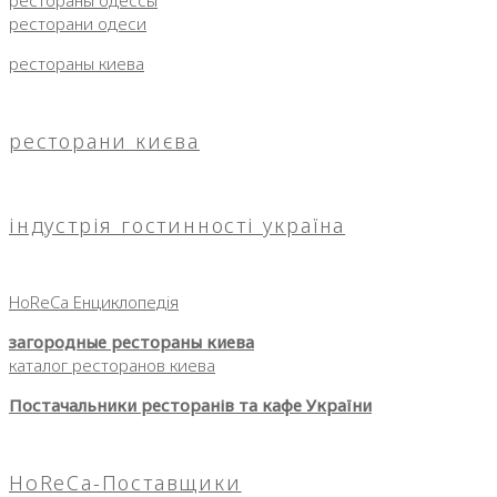
ресторани одеси
рестораны киева
ресторани києва
індустрія гостинності україна
HoReCa Енциклопедія
загородные рестораны киева
каталог ресторанов киева
Постачальники ресторанів та кафе України
HoReCa-Поставщики