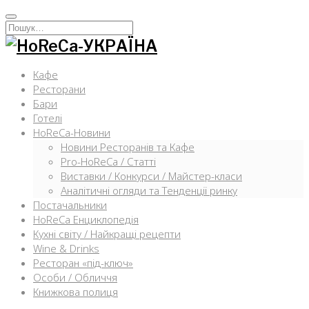
Перейти
к
Искать:
содержимому
Кафе
Ресторани
Бари
Готелі
HoReCa-Новини
Новини Ресторанів та Кафе
Pro-HoReCa / Статті
Виставки / Конкурси / Майстер-класи
Аналітичні огляди та Тенденції ринку
Постачальники
HoReCa Енциклопедія
Кухні світу / Найкращі рецепти
Wine & Drinks
Ресторан «під-ключ»
Особи / Обличчя
Книжкова полиця