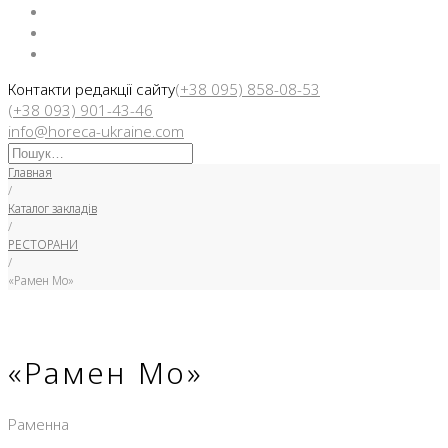
Facebook
Instargam
Telegram
Контакти редакції сайту
(+38 095) 858-08-53
(+38 093) 901-43-46
info@horeca-ukraine.com
Искать:
Главная
/
Каталог закладів
/
РЕСТОРАНИ
/
«Рамен Мо»
«Рамен Мо»
Раменна