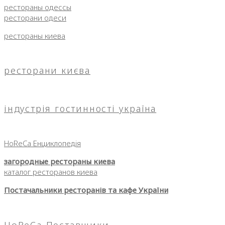
рестораны одессы
ресторани одеси
рестораны киева
ресторани києва
індустрія гостинності україна
HoReCa Енциклопедія
загородные рестораны киева
каталог ресторанов киева
Постачальники ресторанів та кафе України