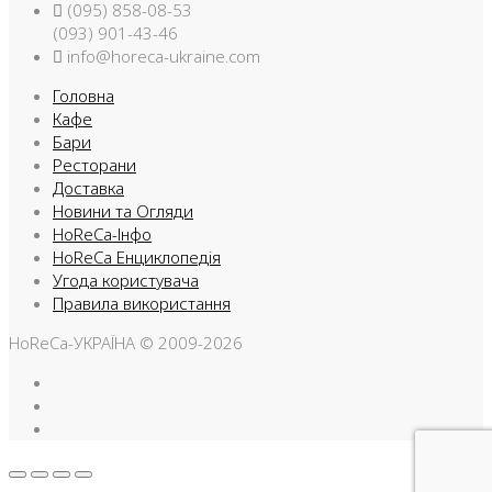
(095) 858-08-53
(093) 901-43-46
info@horeca-ukraine.com
Головна
Кафе
Бари
Ресторани
Доставка
Новини та Огляди
HoReCa-Інфо
HoReCa Енциклопедія
Угода користувача
Правила використання
HoReCa-УКРАЇНА © 2009-2026
Facebook
Instargam
Telegram