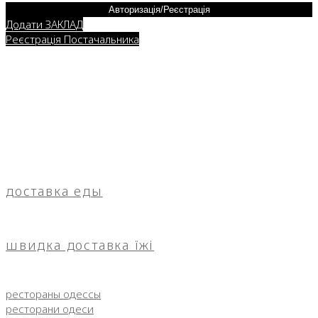
Авторизація/Реєстрація
Додати ЗАКЛАД
Реєстрація Постачальника
доставка еды
швидка доставка їжі
рестораны одессы
ресторани одеси