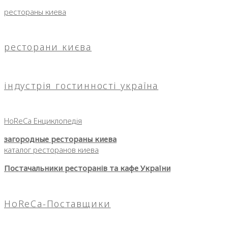
рестораны киева
ресторани києва
індустрія гостинності україна
HoReCa Енциклопедія
загородные рестораны киева
каталог ресторанов киева
Постачальники ресторанів та кафе України
HoReCa-Поставщики