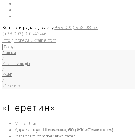
Facebook
Instargam
Telegram
Контакти редакції сайту
(+38 095) 858-08-53
(+38 093) 901-43-46
info@horeca-ukraine.com
Искать:
Главная
/
Каталог закладів
/
КАФЕ
/
«Перетин»
«Перетин»
Місто: Львів
Адреса:
вул. Шевченка, 60 (ЖК «Семицвіт»)
instagram.com/peretyn.cafe/