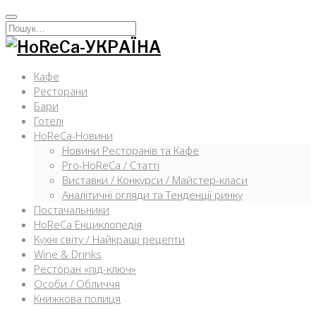
Перейти
к
Искать:
содержимому
Кафе
Ресторани
Бари
Готелі
HoReCa-Новини
Новини Ресторанів та Кафе
Pro-HoReCa / Статті
Виставки / Конкурси / Майстер-класи
Аналітичні огляди та Тенденції ринку
Постачальники
HoReCa Енциклопедія
Кухні світу / Найкращі рецепти
Wine & Drinks
Ресторан «під-ключ»
Особи / Обличчя
Книжкова полиця