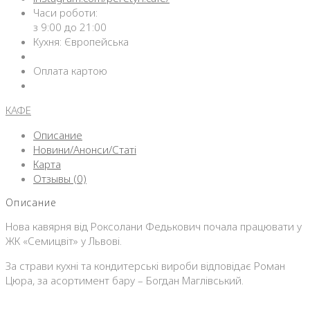
Часи роботи:
з 9:00 до 21:00
Кухня: Європейська
Оплата картою
КАФЕ
Описание
Новини/Анонси/Статі
Карта
Отзывы (0)
Описание
Нова кавярня від Роксолани Федькович почала працювати у
ЖК «Семицвіт» у Львові.
За страви кухні та кондитерські вироби відповідає Роман
Цюра, за асортимент бару – Богдан Маглівський.