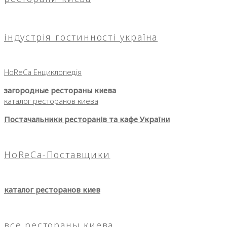
індустрія гостинності україна
HoReCa Енциклопедія
загородные рестораны киева
каталог ресторанов киева
Постачальники ресторанів та кафе України
HoReCa-Поставщики
каталог ресторанов киев
все рестораны киева