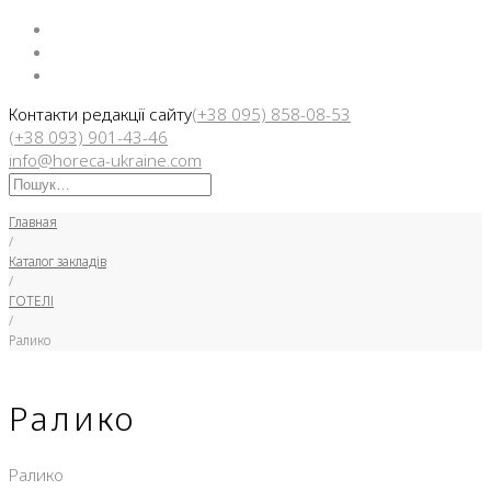
Facebook
Instargam
Telegram
Контакти редакції сайту
(+38 095) 858-08-53
(+38 093) 901-43-46
info@horeca-ukraine.com
Искать:
Главная
/
Каталог закладів
/
ГОТЕЛІ
/
Ралико
Ралико
Ралико