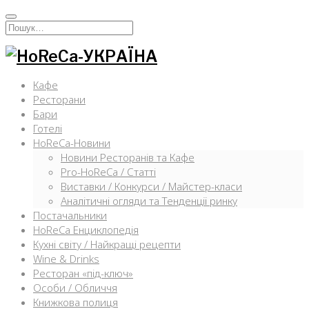
Перейти
к
Искать:
содержимому
Кафе
Ресторани
Бари
Готелі
HoReCa-Новини
Новини Ресторанів та Кафе
Pro-HoReCa / Статті
Виставки / Конкурси / Майстер-класи
Аналітичні огляди та Тенденції ринку
Постачальники
HoReCa Енциклопедія
Кухні світу / Найкращі рецепти
Wine & Drinks
Ресторан «під-ключ»
Особи / Обличчя
Книжкова полиця