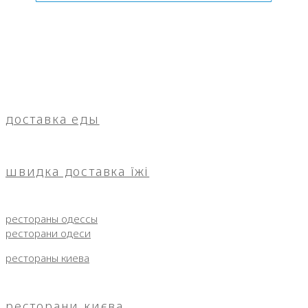
доставка еды
швидка доставка їжі
рестораны одессы
ресторани одеси
рестораны киева
ресторани києва