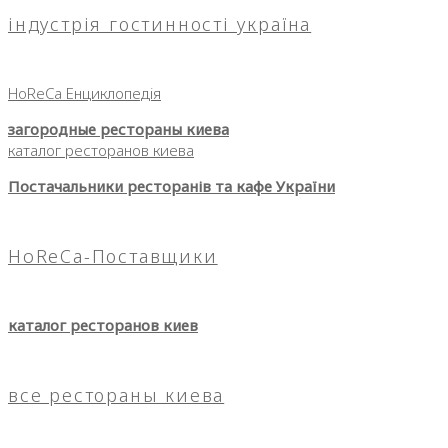
індустрія гостинності україна
HoReCa Енциклопедія
загородные рестораны киева
каталог ресторанов киева
Постачальники ресторанів та кафе України
HoReCa-Поставщики
каталог ресторанов киев
все рестораны киева