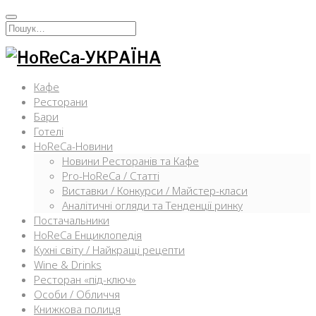
Перейти
к
Искать:
содержимому
Кафе
Ресторани
Бари
Готелі
HoReCa-Новини
Новини Ресторанів та Кафе
Pro-HoReCa / Статті
Виставки / Конкурси / Майстер-класи
Аналітичні огляди та Тенденції ринку
Постачальники
HoReCa Енциклопедія
Кухні світу / Найкращі рецепти
Wine & Drinks
Ресторан «під-ключ»
Особи / Обличчя
Книжкова полиця