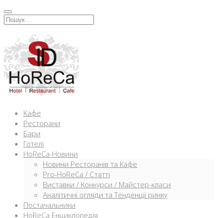
Перейти
к
Искать:
содержимому
Кафе
Ресторани
Бари
Готелі
HoReCa-Новини
Новини Ресторанів та Кафе
Pro-HoReCa / Статті
Виставки / Конкурси / Майстер-класи
Аналітичні огляди та Тенденції ринку
Постачальники
HoReCa Енциклопедія