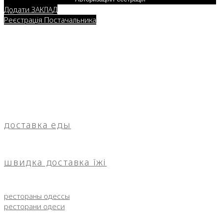
Додати ЗАКЛАД
Реєстрація Постачальника
доставка еды
швидка доставка їжі
рестораны одессы
ресторани одеси