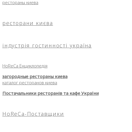
рестораны киева
ресторани києва
індустрія гостинності україна
HoReCa Енциклопедія
загородные рестораны киева
каталог ресторанов киева
Постачальники ресторанів та кафе України
HoReCa-Поставщики