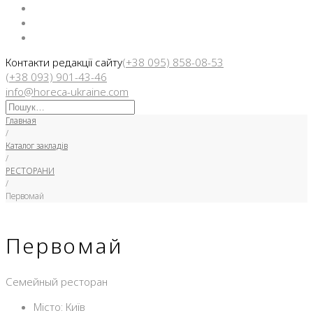
Facebook
Instargam
Telegram
Контакти редакції сайту
(+38 095) 858-08-53
(+38 093) 901-43-46
info@horeca-ukraine.com
Искать:
Главная
/
Каталог закладів
/
РЕСТОРАНИ
/
Первомай
Первомай
Семейный ресторан
Місто: Київ