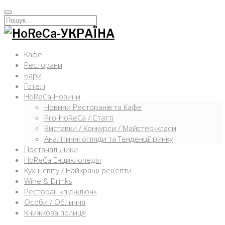
Перейти
к
Искать:
содержимому
Кафе
Ресторани
Бари
Готелі
HoReCa-Новини
Новини Ресторанів та Кафе
Pro-HoReCa / Статті
Виставки / Конкурси / Майстер-класи
Аналітичні огляди та Тенденції ринку
Постачальники
HoReCa Енциклопедія
Кухні світу / Найкращі рецепти
Wine & Drinks
Ресторан «під-ключ»
Особи / Обличчя
Книжкова полиця