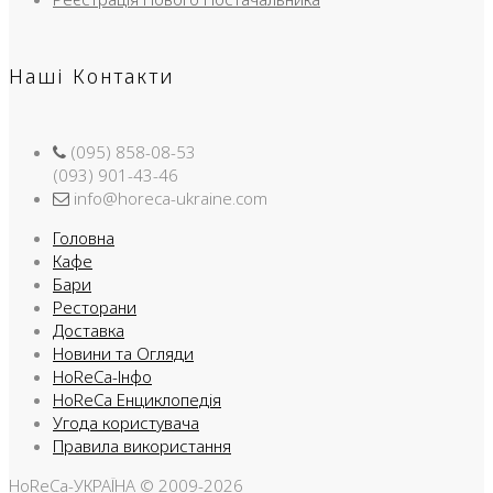
Наші Контакти
(095) 858-08-53
(093) 901-43-46
info@horeca-ukraine.com
Головна
Кафе
Бари
Ресторани
Доставка
Новини та Огляди
HoReCa-Інфо
HoReCa Енциклопедія
Угода користувача
Правила використання
HoReCa-УКРАЇНА © 2009-2026