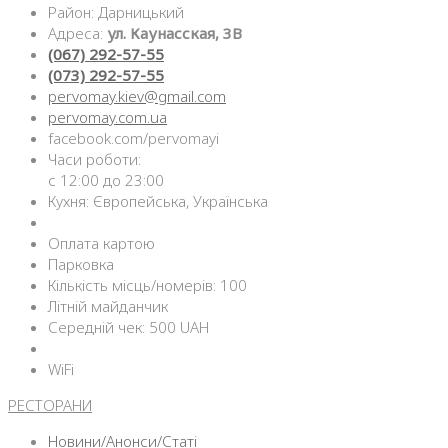
Район: Дарницький
Адреса:
ул. Каунасская, 3В
(067) 292-57-55
(073) 292-57-55
pervomay.kiev@gmail.com
pervomay.com.ua
facebook.com/pervomayi
Часи роботи:
с 12:00 до 23:00
Кухня: Європейська, Українська
Оплата картою
Парковка
Кількість місць/номерів: 100
Літній майданчик
Середній чек: 500 UAH
WiFi
РЕСТОРАНИ
Новини/Анонси/Статі