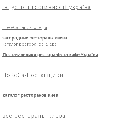
індустрія гостинності україна
HoReCa Енциклопедія
загородные рестораны киева
каталог ресторанов киева
Постачальники ресторанів та кафе України
HoReCa-Поставщики
каталог ресторанов киев
все рестораны киева