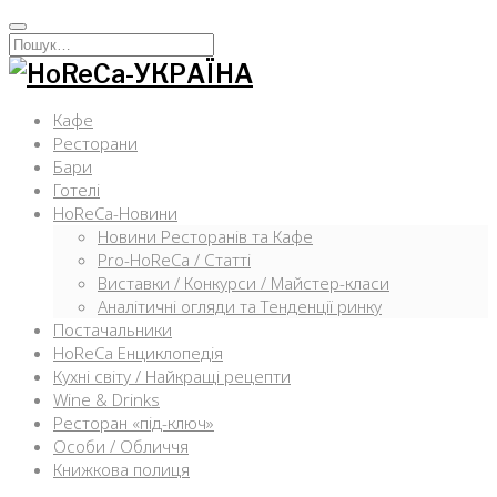
Перейти
к
Искать:
содержимому
Кафе
Ресторани
Бари
Готелі
HoReCa-Новини
Новини Ресторанів та Кафе
Pro-HoReCa / Статті
Виставки / Конкурси / Майстер-класи
Аналітичні огляди та Тенденції ринку
Постачальники
HoReCa Енциклопедія
Кухні світу / Найкращі рецепти
Wine & Drinks
Ресторан «під-ключ»
Особи / Обличчя
Книжкова полиця