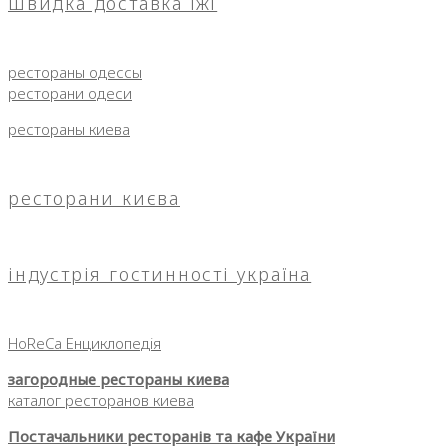
швидка доставка їжі
рестораны одессы
ресторани одеси
рестораны киева
ресторани києва
індустрія гостинності україна
HoReCa Енциклопедія
загородные рестораны киева
каталог ресторанов киева
Постачальники ресторанів та кафе України