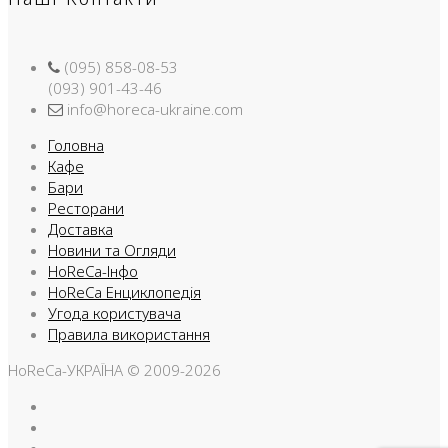
(095) 858-08-53
(093) 901-43-46
info@horeca-ukraine.com
Головна
Кафе
Бари
Ресторани
Доставка
Новини та Огляди
HoReCa-Інфо
HoReCa Енциклопедія
Угода користувача
Правила використання
HoReCa-УКРАЇНА © 2009-2026
Facebook
Instargam
Telegram