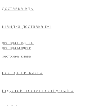
доставка еды
швидка доставка їжі
рестораны одессы
ресторани одеси
рестораны киева
ресторани києва
індустрія гостинності україна