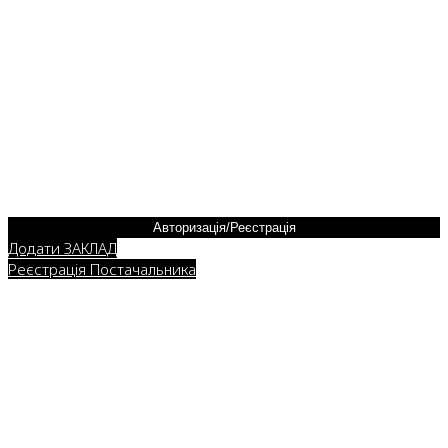
Авторизація/Реєстрація
Додати ЗАКЛАД
Реєстрація Постачальника