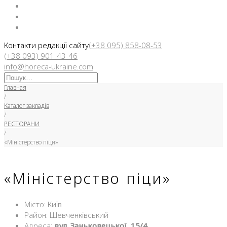
Facebook
Instargam
Telegram
Контакти редакції сайту
(+38 095) 858-08-53
(+38 093) 901-43-46
info@horeca-ukraine.com
Искать:
Главная
/
Каталог закладів
/
РЕСТОРАНИ
/
«Міністерство піци»
«Міністерство піци»
Місто: Київ
Район: Шевченківський
Адреса:
вул. Заньковецької, 15/4