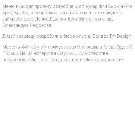
Меню піци для проекту розробив шеф-кухар Ілля Сьомін (Pie
Spot, Spelta), а розробкою загального меню та сніданків
займався шеф Денис Діденко. Коктейльна карта від
Олександра Родіонова.
Дизайн закладу розробляло бюро Альони Бондар I’m Design.
Мережа «Ministry of» налічує зараз 9 закладів в Києві, Одесі й
Польщі. Це «Міністерства шаурми», «Міністерства
чебуреків», «Міністерство десертів» і «Міністерство піци».