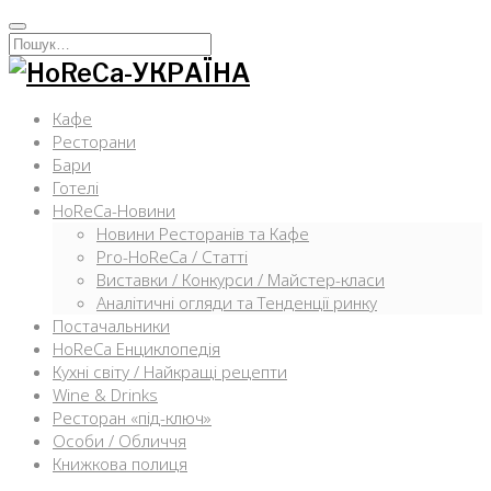
Перейти
к
Искать:
содержимому
Кафе
Ресторани
Бари
Готелі
HoReCa-Новини
Новини Ресторанів та Кафе
Pro-HoReCa / Статті
Виставки / Конкурси / Майстер-класи
Аналітичні огляди та Тенденції ринку
Постачальники
HoReCa Енциклопедія
Кухні світу / Найкращі рецепти
Wine & Drinks
Ресторан «під-ключ»
Особи / Обличчя
Книжкова полиця