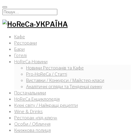
Перейти
к
Искать:
содержимому
Кафе
Ресторани
Бари
Готелі
HoReCa-Новини
Новини Ресторанів та Кафе
Pro-HoReCa / Статті
Виставки / Конкурси / Майстер-класи
Аналітичні огляди та Тенденції ринку
Постачальники
HoReCa Енциклопедія
Кухні світу / Найкращі рецепти
Wine & Drinks
Ресторан «під-ключ»
Особи / Обличчя
Книжкова полиця