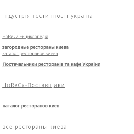
індустрія гостинності україна
HoReCa Енциклопедія
загородные рестораны киева
каталог ресторанов киева
Постачальники ресторанів та кафе України
HoReCa-Поставщики
каталог ресторанов киев
все рестораны киева