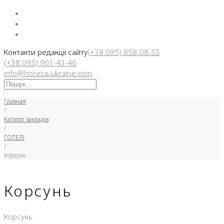
Facebook
Instargam
Telegram
Контакти редакції сайту
(+38 095) 858-08-53
(+38 093) 901-43-46
info@horeca-ukraine.com
Искать:
Главная
/
Каталог закладів
/
ГОТЕЛІ
/
Корсунь
Корсунь
Корсунь