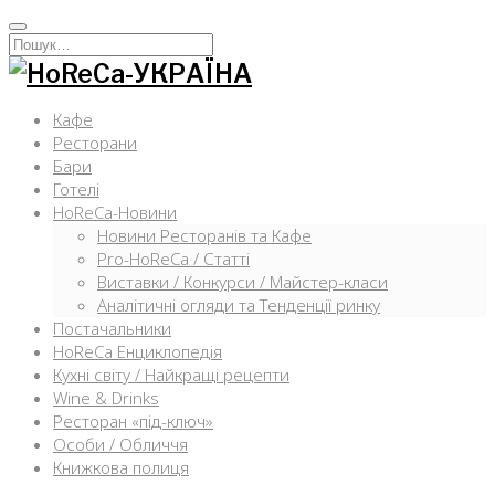
Перейти
к
Искать:
содержимому
Кафе
Ресторани
Бари
Готелі
HoReCa-Новини
Новини Ресторанів та Кафе
Pro-HoReCa / Статті
Виставки / Конкурси / Майстер-класи
Аналітичні огляди та Тенденції ринку
Постачальники
HoReCa Енциклопедія
Кухні світу / Найкращі рецепти
Wine & Drinks
Ресторан «під-ключ»
Особи / Обличчя
Книжкова полиця