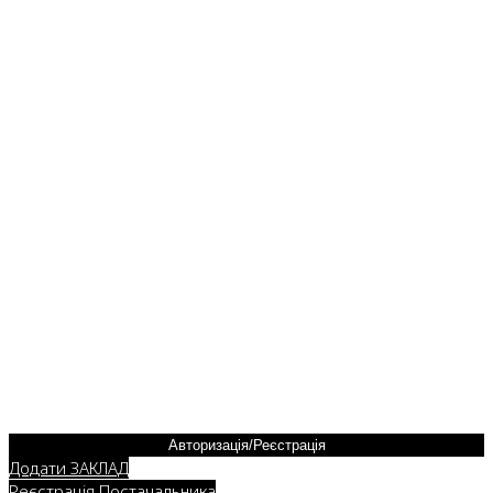
Авторизація/Реєстрація
Додати ЗАКЛАД
Реєстрація Постачальника