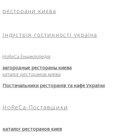
ресторани києва
індустрія гостинності україна
HoReCa Енциклопедія
загородные рестораны киева
каталог ресторанов киева
Постачальники ресторанів та кафе України
HoReCa-Поставщики
каталог ресторанов киев