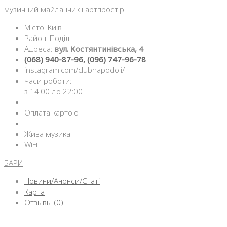
музичний майданчик і артпростір
Місто: Київ
Район: Поділ
Адреса:
вул. Костянтинівська, 4
(068) 940-87-96, (096) 747-96-78
instagram.com/clubnapodoli/
Часи роботи:
з 14:00 до 22:00
Оплата картою
Жива музика
WiFi
БАРИ
Новини/Анонси/Статі
Карта
Отзывы (0)