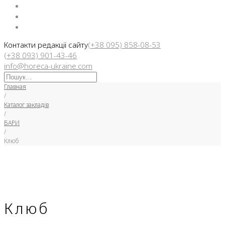
Facebook
Instargam
Telegram
Контакти редакції сайту
(+38 095) 858-08-53
(+38 093) 901-43-46
info@horeca-ukraine.com
Искать:
Главная
/
Каталог закладів
/
БАРИ
/
Клюб
Клюб