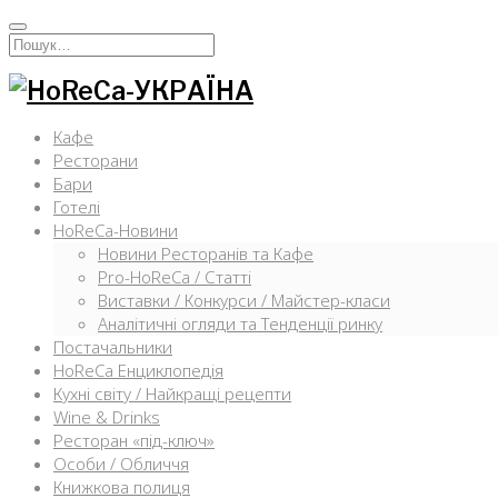
Перейти
к
Искать:
содержимому
Кафе
Ресторани
Бари
Готелі
HoReCa-Новини
Новини Ресторанів та Кафе
Pro-HoReCa / Статті
Виставки / Конкурси / Майстер-класи
Аналітичні огляди та Тенденції ринку
Постачальники
HoReCa Енциклопедія
Кухні світу / Найкращі рецепти
Wine & Drinks
Ресторан «під-ключ»
Особи / Обличчя
Книжкова полиця