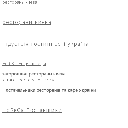
рестораны киева
ресторани києва
індустрія гостинності україна
HoReCa Енциклопедія
загородные рестораны киева
каталог ресторанов киева
Постачальники ресторанів та кафе України
HoReCa-Поставщики