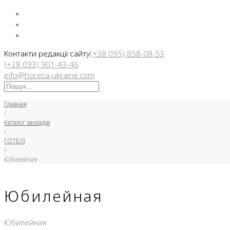
Facebook
Instargam
Telegram
Контакти редакції сайту
(+38 095) 858-08-53
(+38 093) 901-43-46
info@horeca-ukraine.com
Искать:
Главная
/
Каталог закладів
/
ГОТЕЛІ
/
Юбилейная
Юбилейная
Юбилейная