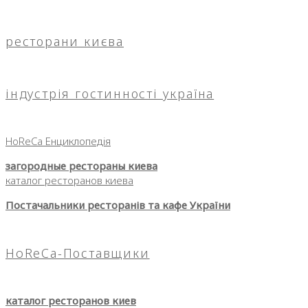
ресторани києва
індустрія гостинності україна
HoReCa Енциклопедія
загородные рестораны киева
каталог ресторанов киева
Постачальники ресторанів та кафе України
HoReCa-Поставщики
каталог ресторанов киев