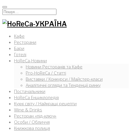
Перейти
к
Искать:
содержимому
Кафе
Ресторани
Бари
Готелі
HoReCa-Новини
Новини Ресторанів та Кафе
Pro-HoReCa / Статті
Виставки / Конкурси / Майстер-класи
Аналітичні огляди та Тенденції ринку
Постачальники
HoReCa Енциклопедія
Кухні світу / Найкращі рецепти
Wine & Drinks
Ресторан «під-ключ»
Особи / Обличчя
Книжкова полиця