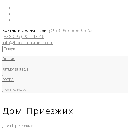
Facebook
Instargam
Telegram
Контакти редакції сайту
(+38 095) 858-08-53
(+38 093) 901-43-46
info@horeca-ukraine.com
Искать:
Главная
/
Каталог закладів
/
ГОТЕЛІ
/
Дом Приезжих
Дом Приезжих
Дом Приезжих