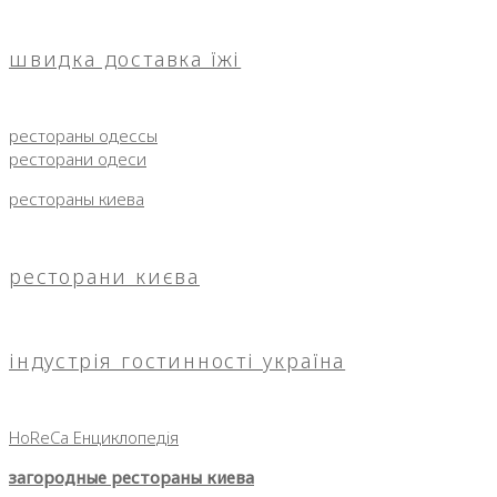
швидка доставка їжі
рестораны одессы
ресторани одеси
рестораны киева
ресторани києва
індустрія гостинності україна
HoReCa Енциклопедія
загородные рестораны киева