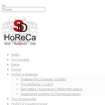
Перейти
к
Искать:
содержимому
Кафе
Ресторани
Бари
Готелі
HoReCa-Новини
Новини Ресторанів та Кафе
Pro-HoReCa / Статті
Виставки / Конкурси / Майстер-класи
Аналітичні огляди та Тенденції ринку
Постачальники
HoReCa Енциклопедія