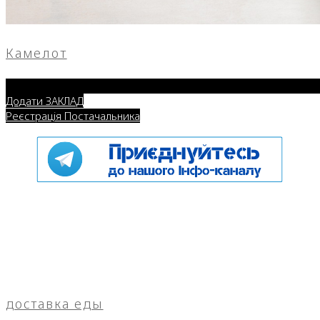
Камелот
Додати ЗАКЛАД
Реєстрація Постачальника
доставка еды