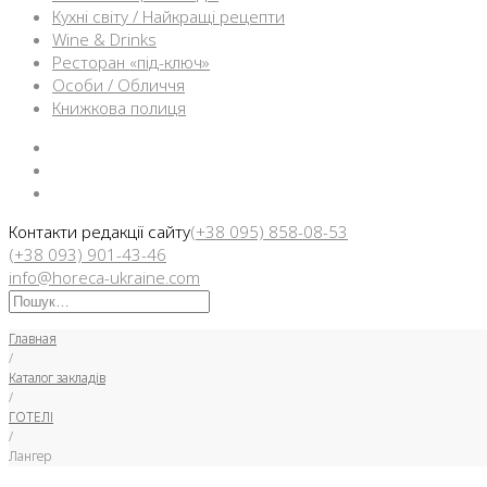
Кухні світу / Найкращі рецепти
Wine & Drinks
Ресторан «під-ключ»
Особи / Обличчя
Книжкова полиця
Facebook
Instargam
Telegram
Контакти редакції сайту
(+38 095) 858-08-53
(+38 093) 901-43-46
info@horeca-ukraine.com
Искать:
Главная
/
Каталог закладів
/
ГОТЕЛІ
/
Лангер