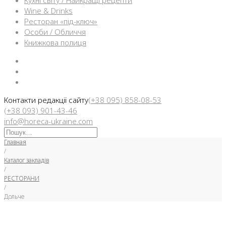
Кухні світу / Найкращі рецепти
Wine & Drinks
Ресторан «під-ключ»
Особи / Обличчя
Книжкова полиця
Facebook
Instargam
Telegram
Контакти редакції сайту
(+38 095) 858-08-53
(+38 093) 901-43-46
info@horeca-ukraine.com
Искать:
Главная
/
Каталог закладів
/
РЕСТОРАНИ
/
Дольче