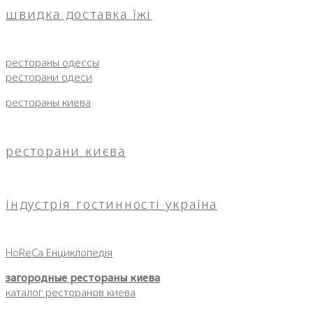
швидка доставка їжі
рестораны одессы
ресторани одеси
рестораны киева
ресторани києва
індустрія гостинності україна
HoReCa Енциклопедія
загородные рестораны киева
каталог ресторанов киева