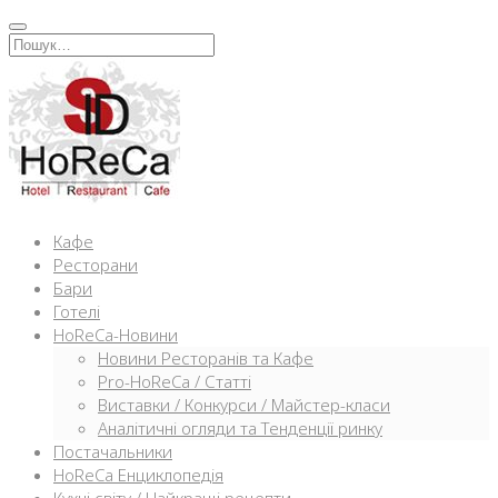
Перейти
к
Искать:
содержимому
Кафе
Ресторани
Бари
Готелі
HoReCa-Новини
Новини Ресторанів та Кафе
Pro-HoReCa / Статті
Виставки / Конкурси / Майстер-класи
Аналітичні огляди та Тенденції ринку
Постачальники
HoReCa Енциклопедія