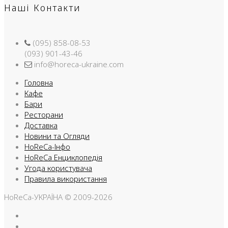
Наші Контакти
(095) 858-08-53
(093) 901-43-46
info@horeca-ukraine.com
Головна
Кафе
Бари
Ресторани
Доставка
Новини та Огляди
HoReCa-Інфо
HoReCa Енциклопедія
Угода користувача
Правила використання
HoReCa-УКРАЇНА © 2009-2026
Facebook
Instargam