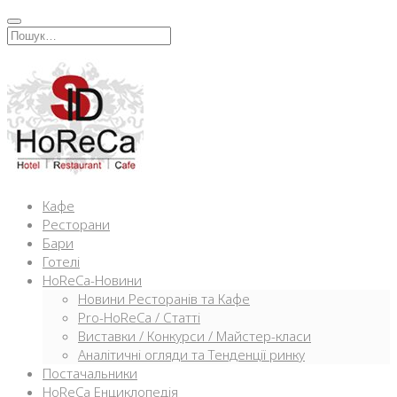
Перейти
к
Искать:
содержимому
Кафе
Ресторани
Бари
Готелі
HoReCa-Новини
Новини Ресторанів та Кафе
Pro-HoReCa / Статті
Виставки / Конкурси / Майстер-класи
Аналітичні огляди та Тенденції ринку
Постачальники
HoReCa Енциклопедія