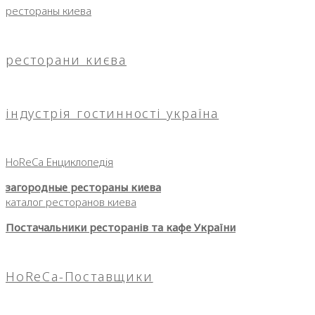
рестораны киева
ресторани києва
індустрія гостинності україна
HoReCa Енциклопедія
загородные рестораны киева
каталог ресторанов киева
Постачальники ресторанів та кафе України
HoReCa-Поставщики