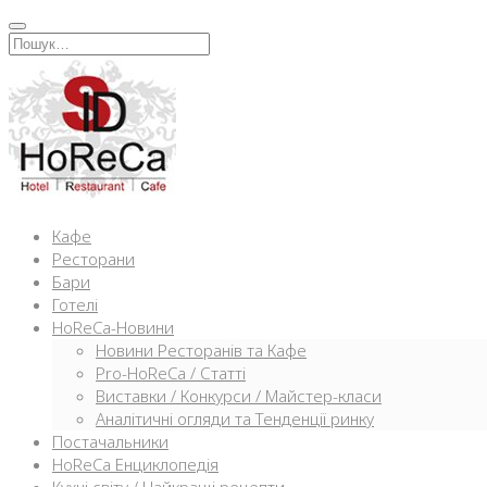
Перейти
к
Искать:
содержимому
Кафе
Ресторани
Бари
Готелі
HoReCa-Новини
Новини Ресторанів та Кафе
Pro-HoReCa / Статті
Виставки / Конкурси / Майстер-класи
Аналітичні огляди та Тенденції ринку
Постачальники
HoReCa Енциклопедія