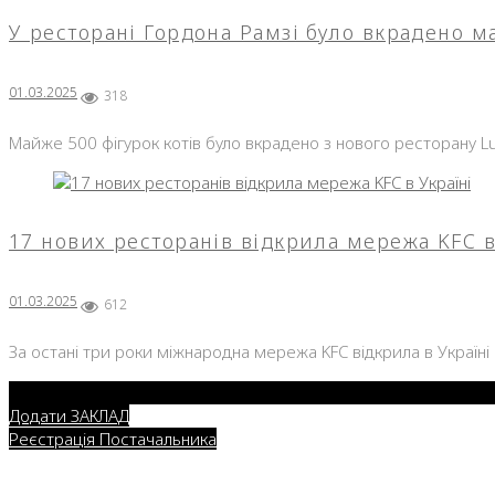
День:
У ресторані Гордона Рамзі було вкрадено м
01.03.20
01.03.2025
318
Майже 500 фігурок котів було вкрадено з нового ресторану L
17 нових ресторанів відкрила мережа KFC в
01.03.2025
612
За остані три роки міжнародна мережа KFC відкрила в Україні 1
Додати ЗАКЛАД
Реєстрація Постачальника