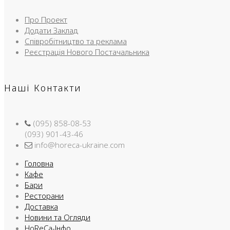
Про Проект
Додати Заклад
Співробітництво та реклама
Реєстрація Нового Постачальника
Наші Контакти
(095) 858-08-53
(093) 901-43-46
info@horeca-ukraine.com
Головна
Кафе
Бари
Ресторани
Доставка
Новини та Огляди
HoReCa-Інфо