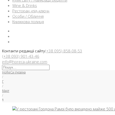
Кухні світу / Найкращі рецепти
Wine & Drinks
Ресторан «під-ключ»
Особи / Обличчя
Книжкова полиця
Facebook
Instargam
Telegram
Контакти редакції сайту
(+38 095) 858-08-53
(+38 093) 901-43-46
info@horeca-ukraine.com
Искать:
HoReCa-Україна
/
Г
/
Март
/
1