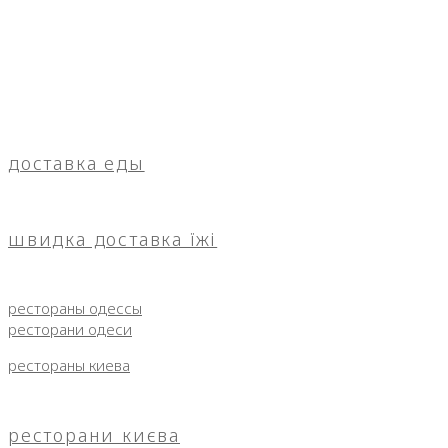
доставка еды
швидка доставка їжі
рестораны одессы
ресторани одеси
рестораны киева
ресторани києва