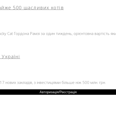
айже 500 щасливих котів
25
ucky Cat Гордона Рамзі за один тиждень, орієнтовна вартість 
 Україні
7 нових закладів, з інвестиціями більше ніж 500 млн. грн.
Авторизація/Реєстрація