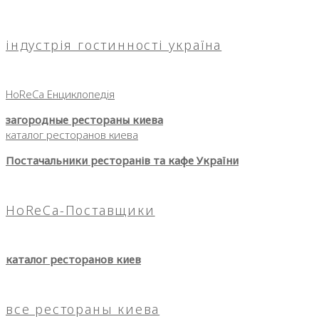
індустрія гостинності україна
HoReCa Енциклопедія
загородные рестораны киева
каталог ресторанов киева
Постачальники ресторанів та кафе України
HoReCa-Поставщики
каталог ресторанов киев
все рестораны киева