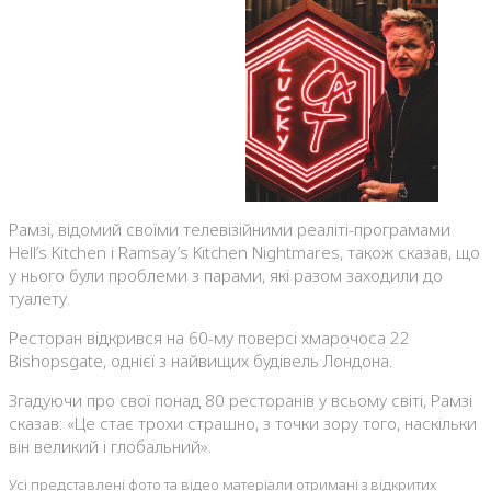
Рамзі, відомий своїми телевізійними реаліті-програмами
Hell’s Kitchen і Ramsay’s Kitchen Nightmares, також сказав, що
у нього були проблеми з парами, які разом заходили до
туалету.
Ресторан відкрився на 60-му поверсі хмарочоса 22
Bishopsgate, однієї з найвищих будівель Лондона.
Згадуючи про свої понад 80 ресторанів у всьому світі, Рамзі
сказав: «Це стає трохи страшно, з точки зору того, наскільки
він великий і глобальний».
Усі представлені фото та відео матеріали отримані з відкритих