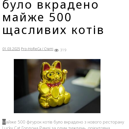
було вкрадено
майже 500
щасливих котів
01.03.2025
Pro-HoReCa / Статті
319
Майже 500 фігурок котів було вкрадено з нового ресторану
Lucky Cat Гордона Рамзі за один тиждень, орієнтовна