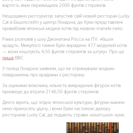
вартість яких перевищила 2000 фунтів стерлінгів.
Нещодавно ресторатор запустив свій новий ресторан Lucky
Cat в Бішопсгейті у центрі Лондона, де були представлені
привабливі японські моделі котів під назвою maneki-neko.
Рамзі розповів у шоу Джонатана Росса на ITV: «Кішок
крадуть. Минулого тижня було вкрадено 477 моделей котів
— вони коштують 4,50 фунтів стерлінгів за штуку». Про це
пише
ВВС.
У поліції Лондона заявили, що не отримували жодних
повідомлень про крадіжки з ресторану.
За оцінками власника, кількість викрадених фігурок котів
призведе до втрати 2146,50 фунтів стерлінгів.
Дехто вірить, що згідно японської культури, фігурки манекі-
неко приносять удачу, і вони були частиною декору
ресторанів Lucky Cat, де подають страви «азіатської» кухні.