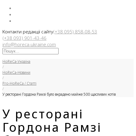
Facebook
Instargam
Telegram
Контакти редакції сайту
(+38 095) 858-08-53
(+38 093) 901-43-46
info@horeca-ukraine.com
Искать:
HoReCa-Україна
/
HoReCa-Новини
/
Pro-HoReCa / Статті
/
У ресторані Гордона Рамзі було вкрадено майже 500 щасливих котів
У ресторані
Гордона Рамзі