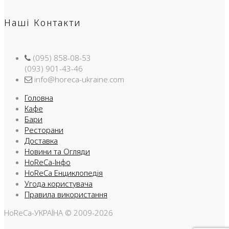
Наші Контакти
(095) 858-08-53
(093) 901-43-46
info@horeca-ukraine.com
Головна
Кафе
Бари
Ресторани
Доставка
Новини та Огляди
HoReCa-Інфо
HoReCa Енциклопедія
Угода користувача
Правила використання
HoReCa-УКРАЇНА © 2009-2026