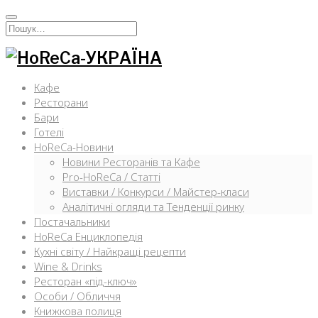
Перейти
к
Искать:
содержимому
Кафе
Ресторани
Бари
Готелі
HoReCa-Новини
Новини Ресторанів та Кафе
Pro-HoReCa / Статті
Виставки / Конкурси / Майстер-класи
Аналітичні огляди та Тенденції ринку
Постачальники
HoReCa Енциклопедія
Кухні світу / Найкращі рецепти
Wine & Drinks
Ресторан «під-ключ»
Особи / Обличчя
Книжкова полиця