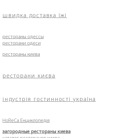
швидка доставка їжі
рестораны одессы
ресторани одеси
рестораны киева
ресторани києва
індустрія гостинності україна
HoReCa Енциклопедія
загородные рестораны киева
каталог ресторанов киева