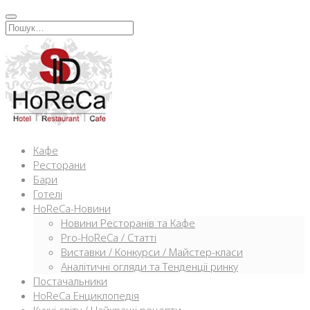
Перейти
к
Искать:
содержимому
Кафе
Ресторани
Бари
Готелі
HoReCa-Новини
Новини Ресторанів та Кафе
Pro-HoReCa / Статті
Виставки / Конкурси / Майстер-класи
Аналітичні огляди та Тенденції ринку
Постачальники
HoReCa Енциклопедія