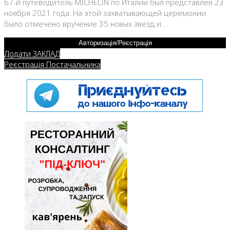
67-й путеводитель MICHELIN по Италии был представлен 23
ноября 2021 года. На этой захватывающей церемонии
было отмечено вручение 35 новых звезд и…
Авторизація/Реєстрація
Додати ЗАКЛАД
Реєстрація Постачальника