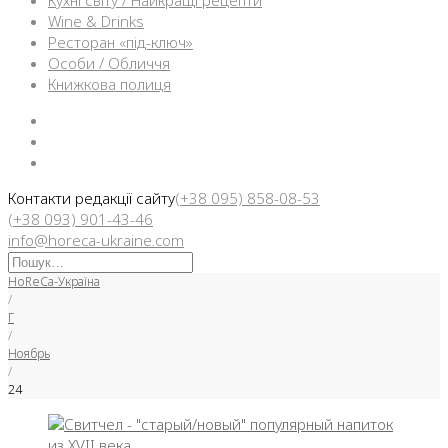
Кухні світу / Найкращі рецепти
Wine & Drinks
Ресторан «під-ключ»
Особи / Обличчя
Книжкова полиця
Facebook
Instargam
Telegram
Контакти редакції сайту
(+38 095) 858-08-53
(+38 093) 901-43-46
info@horeca-ukraine.com
Искать:
HoReCa-Україна
/
Г
/
Ноябрь
/
24
День: