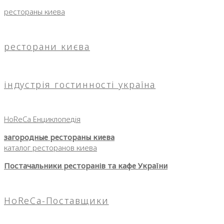
рестораны киева
ресторани києва
індустрія гостинності україна
HoReCa Енциклопедія
загородные рестораны киева
каталог ресторанов киева
Постачальники ресторанів та кафе України
HoReCa-Поставщики