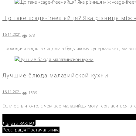
День:
Що таке «cage-free» яйця? Яка різниця між 
16.11.20
16.11.2021
673
Проходячи відділ з яйцями в будь-якому супермаркеті, ми зішт
Лучшие блюда малазийской кухни
16.11.2021
1539
Если есть что-то, с чем все малазийцы могут согласиться, э
Додати ЗАКЛАД
Реєстрація Постачальника