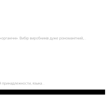
«органічні». Вибір виробників дуже різноманітний,…
ой принадлежности, языка…