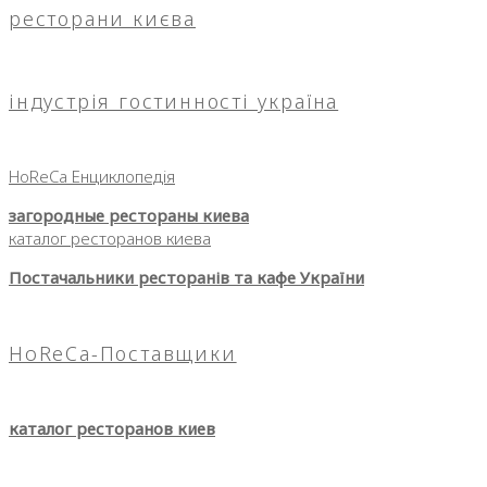
ресторани києва
індустрія гостинності україна
HoReCa Енциклопедія
загородные рестораны киева
каталог ресторанов киева
Постачальники ресторанів та кафе України
HoReCa-Поставщики
каталог ресторанов киев