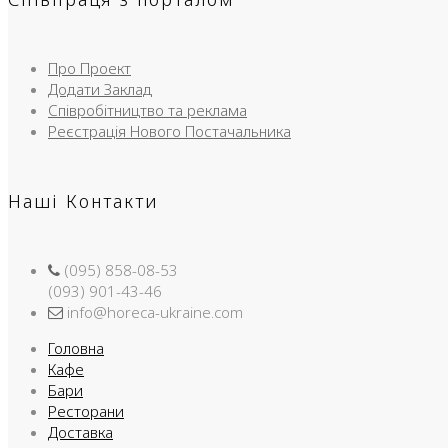
Про Проект
Додати Заклад
Співробітництво та реклама
Реєстрація Нового Постачальника
Наші Контакти
(095) 858-08-53
(093) 901-43-46
info@horeca-ukraine.com
Головна
Кафе
Бари
Ресторани
Доставка