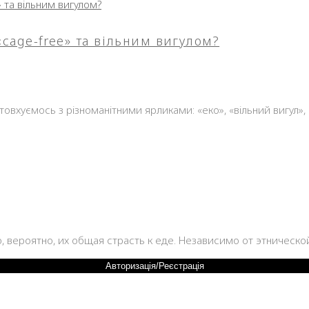
«cage-free» та вільним вигулом?
21
овхуємось з різноманітними ярликами: «еко», «вільний вигул», 
то, вероятно, их общая страсть к еде. Независимо от этническ
Авторизація/Реєстрація