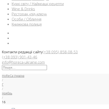
Кухні світу / Найкращі рецепти
Wine & Drinks
Ресторан «під-ключ»
Особи / Обличчя
Книжкова полиця
Facebook
Instargam
Telegram
Контакти редакції сайту
(+38 095) 858-08-53
(+38 093) 901-43-46
info@horeca-ukraine.com
Искать:
HoReCa-Україна
/
Г
/
Ноябрь
/
16