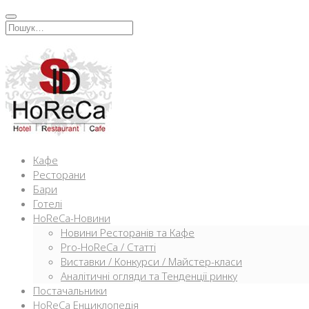
Перейти
к
Искать:
содержимому
Кафе
Ресторани
Бари
Готелі
HoReCa-Новини
Новини Ресторанів та Кафе
Pro-HoReCa / Статті
Виставки / Конкурси / Майстер-класи
Аналітичні огляди та Тенденції ринку
Постачальники
HoReCa Енциклопедія